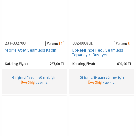
237-002700
002-000301
Yorum:
14
Yorum:
8
Miorre Atlet Seamless Kadın
DoReMi İnce Pedli Seamless
Toparlayıcı Büstiyer
Katalog Fiyatı
297,00 TL
Katalog Fiyatı
400,00 TL
Girişimci fiyatını görmek için
Girişimci fiyatını görmek için
Üye Girişi
yapınız.
Üye Girişi
yapınız.