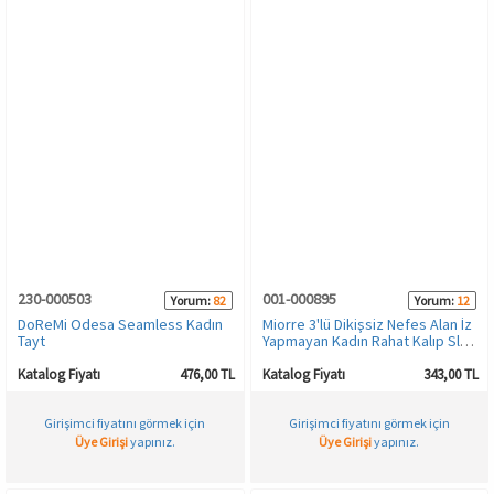
230-000503
001-000895
Yorum:
82
Yorum:
12
DoReMi Odesa Seamless Kadın
Miorre 3'lü Dikişsiz Nefes Alan İz
Tayt
Yapmayan Kadın Rahat Kalıp Slip
Külot
Katalog Fiyatı
476,00 TL
Katalog Fiyatı
343,00 TL
Girişimci fiyatını görmek için
Girişimci fiyatını görmek için
Üye Girişi
yapınız.
Üye Girişi
yapınız.