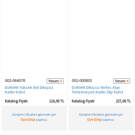
002-064078
002-000803
Yorum:
0
Yorum:
4
DoReMi Yüksek Bel Dikişsiz
DoReMi Dikişsiz Nefes Alan
Kadın Külot
Terletmeyen Kadın Slip Külot
Katalog Fiyatı
110,00 TL
Katalog Fiyatı
227,00 TL
Girişimci fiyatını görmek için
Girişimci fiyatını görmek için
Üye Girişi
yapınız.
Üye Girişi
yapınız.