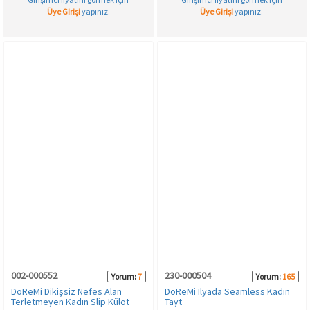
Üye Girişi
yapınız.
Üye Girişi
yapınız.
002-000552
230-000504
Yorum:
7
Yorum:
165
DoReMi Dikişsiz Nefes Alan
DoReMi Ilyada Seamless Kadın
Terletmeyen Kadın Slip Külot
Tayt