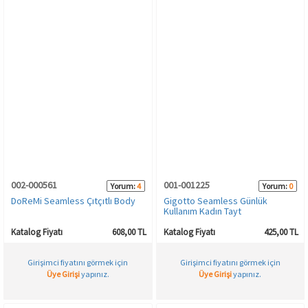
002-000561
001-001225
Yorum:
4
Yorum:
0
DoReMi Seamless Çıtçıtlı Body
Gigotto Seamless Günlük
Kullanım Kadın Tayt
Katalog Fiyatı
608,00 TL
Katalog Fiyatı
425,00 TL
Girişimci fiyatını görmek için
Girişimci fiyatını görmek için
Üye Girişi
yapınız.
Üye Girişi
yapınız.