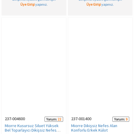
Üye Girişi
yapınız.
Üye Girişi
yapınız.
237-004600
237-001400
Yorum:
22
Yorum:
9
Miorre Kusursuz Siluet Yüksek
Miorre Dikişsiz Nefes Alan
Bel Toparlayıcı Dikişsiz Nefes
Konforlu Erkek Külot