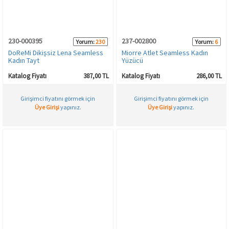
230-000395
237-002800
Yorum:
230
Yorum:
6
DoReMi Dikişsiz Lena Seamless
Miorre Atlet Seamless Kadın
Kadın Tayt
Yüzücü
Katalog Fiyatı
387,00 TL
Katalog Fiyatı
286,00 TL
Girişimci fiyatını görmek için
Girişimci fiyatını görmek için
Üye Girişi
yapınız.
Üye Girişi
yapınız.