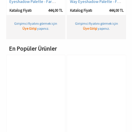
Eyeshadow Palette - Far
Way Eyeshadow Palette - Far
Paleti- (15’li)
Paleti (15’li)
TL
Katalog Fiyatı
444,00 TL
Katalog Fiyatı
444,00 TL
Girişimci fiyatını görmek için
Girişimci fiyatını görmek için
Üye Girişi
yapınız.
Üye Girişi
yapınız.
En Popüler Ürünler