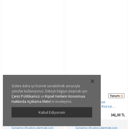
Sizlere daha iyi hizmet sunabilmek amacıyla
çerezler kullanıyoruz. Detaylı bilgiye ulaşmak için
999-ZZ0149
002-000317
Yorum:
0
Yorum:
6
Çerez Politikamızı
ve
Kişisel Verilerin Korunması
Hakkında Açıklama Metni
'ni inceleyiniz.
Miorre Yüksek Bel Dikişsiz Nefes
DoReMi Compression
Alan Konforlu Kadın Külot
Toparlayıcı Dikişsiz Korse
Büstiyer
Kabul Ediyorum
Katalog Fiyatı
177,00 TL
Katalog Fiyatı
341,00 TL
Girişimci fiyatını görmek için
Girişimci fiyatını görmek için