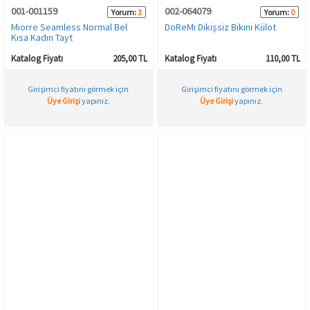
001-001159
002-064079
Yorum:
3
Yorum:
0
Miorre Seamless Normal Bel
DoReMi Dikişsiz Bikini Külot
Kısa Kadın Tayt
Katalog Fiyatı
205,00 TL
Katalog Fiyatı
110,00 TL
Girişimci fiyatını görmek için
Girişimci fiyatını görmek için
Üye Girişi
yapınız.
Üye Girişi
yapınız.