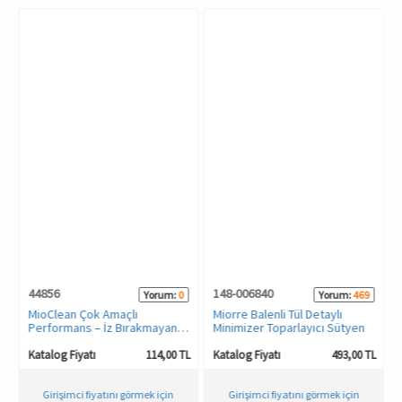
HAMİLE İÇ GİYİM
Spor & Outdoor
Bronzer
T-SHIRT
Makyaj Sabitleyici
PANTOLON
TAYT
ŞORT
KADIN PLAJ GİYİM
44856
148-006840
Yorum:
0
Yorum:
469
KORSE
MioClean Çok Amaçlı
Miorre Balenli Tül Detaylı
L
Performans – İz Bırakmayan
Minimizer Toparlayıcı Sütyen
Güçlü Leke Çıkarıcı Sprey 500
YÜN ve TERMAL GİYİM
ml
TL
Katalog Fiyatı
114,00 TL
Katalog Fiyatı
493,00 TL
Girişimci fiyatını görmek için
Girişimci fiyatını görmek için
Çorap