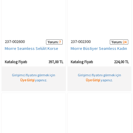
237-002600
237-002300
Yorum:
7
Yorum:
24
Miorre Seamless Selülit Korse
Miorre Büstiyer Seamless Kadın
Katalog Fiyatı
397,00 TL
Katalog Fiyatı
224,00 TL
Girişimci fiyatını görmek için
Girişimci fiyatını görmek için
Üye Girişi
yapınız.
Üye Girişi
yapınız.