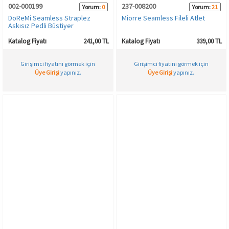
002-000199
237-008200
Yorum:
0
Yorum:
21
DoReMi Seamless Straplez
Miorre Seamless Fileli Atlet
Askısız Pedli Büstiyer
Katalog Fiyatı
241,00 TL
Katalog Fiyatı
339,00 TL
Girişimci fiyatını görmek için
Girişimci fiyatını görmek için
Üye Girişi
yapınız.
Üye Girişi
yapınız.