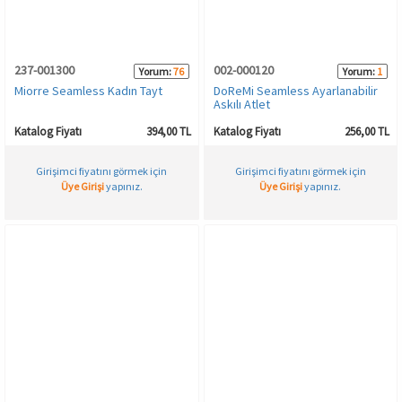
237-001300
002-000120
Yorum:
76
Yorum:
1
Miorre Seamless Kadın Tayt
DoReMi Seamless Ayarlanabilir
Askılı Atlet
Katalog Fiyatı
394,00 TL
Katalog Fiyatı
256,00 TL
Girişimci fiyatını görmek için
Girişimci fiyatını görmek için
Üye Girişi
yapınız.
Üye Girişi
yapınız.