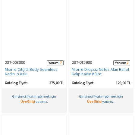
237-003000
237-0T5900
Yorum:
7
Yorum:
2
Miorre Çıtçıtlı Body Seamless
Miorre Dikişsiz Nefes Alan Rahat
Kadın İp Askı
Kalıp Kadın Külot
Katalog Fiyatı
375,00 TL
Katalog Fiyatı
129,00 TL
Girişimci fiyatını görmek için
Girişimci fiyatını görmek için
Üye Girişi
yapınız.
Üye Girişi
yapınız.