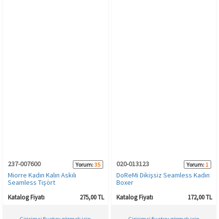
237-007600
020-013123
Yorum:
35
Yorum:
1
Miorre Kadın Kalın Askılı
DoReMi Dikişsiz Seamless Kadın
Seamless Tişört
Boxer
Katalog Fiyatı
275,00 TL
Katalog Fiyatı
172,00 TL
Girişimci fiyatını görmek için
Girişimci fiyatını görmek için