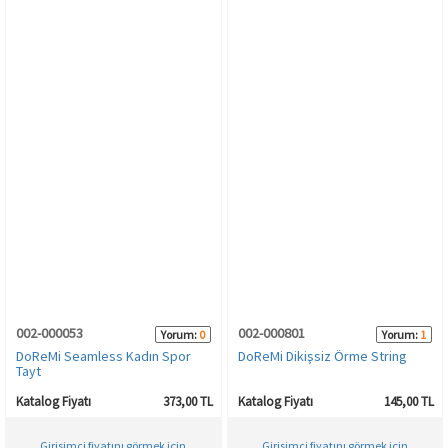
002-000053
002-000801
Yorum:
0
Yorum:
1
DoReMi Seamless Kadın Spor
DoReMi Dikişsiz Örme String
Tayt
Katalog Fiyatı
373,00 TL
Katalog Fiyatı
145,00 TL
Girişimci fiyatını görmek için
Girişimci fiyatını görmek için