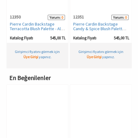
12350
12351
Yorum:
0
Yorum:
0
Pierre Cardin Backstage
Pierre Cardin Backstage
Terracotta Blush Palette - Allık
Candy & Spice Blush Palette -
(8’li)
Allık (8’li)
TL
Katalog Fiyatı
545,00 TL
Katalog Fiyatı
545,00 TL
Girişimci fiyatını görmek için
Girişimci fiyatını görmek için
Üye Girişi
yapınız.
Üye Girişi
yapınız.
En Beğenilenler