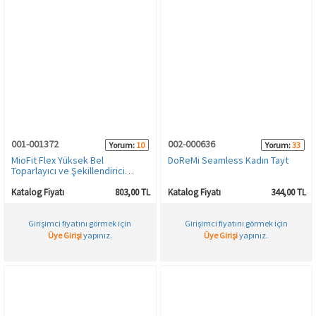
001-001372
002-000636
Yorum:
10
Yorum:
33
MioFit Flex Yüksek Bel
DoReMi Seamless Kadın Tayt
Toparlayıcı ve Şekillendirici
Seamless Kadın Spor Tayt
Katalog Fiyatı
803,00 TL
Katalog Fiyatı
344,00 TL
Girişimci fiyatını görmek için
Girişimci fiyatını görmek için
Üye Girişi
yapınız.
Üye Girişi
yapınız.