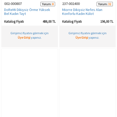
002-000807
237-002400
Yorum:
8
Yorum:
32
DoReMi Dikişsiz Örme Yüksek
Miorre Dikişsiz Nefes Alan
Bel Kadın Tayt
Konforlu Kadın Külot
Katalog Fiyatı
486,00 TL
Katalog Fiyatı
196,00 TL
Girişimci fiyatını görmek için
Girişimci fiyatını görmek için
Üye Girişi
yapınız.
Üye Girişi
yapınız.