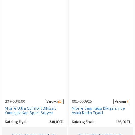
237-004100
001-000925
Yorum:
83
Yorum:
4
Miorre Ultra Comfort Dikişsiz
Miorre Seamless Dikişsiz İnce
Yumuşak Kap Sport Sütyen
Askılı Kadın Tişört
Katalog Fiyatı
336,00 TL
Katalog Fiyatı
198,00 TL