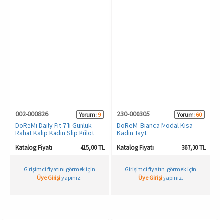
002-000826
230-000305
Yorum:
9
Yorum:
60
DoReMi Daily Fit 7’li Günlük
DoReMi Bianca Modal Kısa
Rahat Kalıp Kadın Slip Külot
Kadın Tayt
TL
Katalog Fiyatı
415,00 TL
Katalog Fiyatı
367,00 TL
Girişimci fiyatını görmek için
Girişimci fiyatını görmek için
Üye Girişi
yapınız.
Üye Girişi
yapınız.