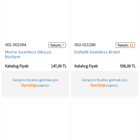
001-001094
002-015286
Yorum:
7
Yorum:
12
Miorre Seamless Dikişsiz
DoReMi Seamless Bralet
Büstiyer
Katalog Fiyatı
147,00 TL
Katalog Fiyatı
590,00 TL
Girişimci fiyatını görmek için
Girişimci fiyatını görmek için
Üye Girişi
yapınız.
Üye Girişi
yapınız.