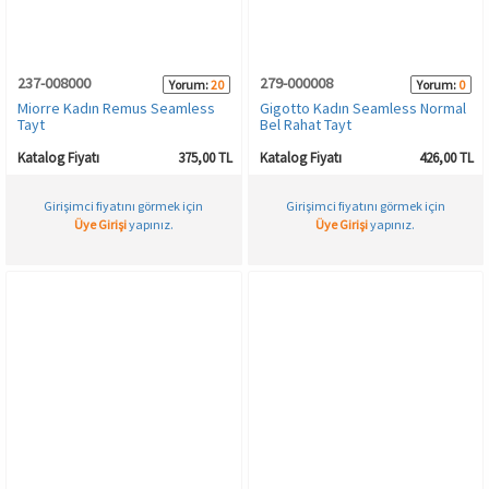
237-008000
279-000008
Yorum:
20
Yorum:
0
Miorre Kadın Remus Seamless
Gigotto Kadın Seamless Normal
Tayt
Bel Rahat Tayt
Katalog Fiyatı
375,00 TL
Katalog Fiyatı
426,00 TL
Girişimci fiyatını görmek için
Girişimci fiyatını görmek için
Üye Girişi
yapınız.
Üye Girişi
yapınız.