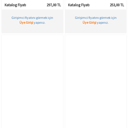
Alan Kadın Külot Korse
Katalog Fiyatı
297,00 TL
Katalog Fiyatı
253,00 TL
Girişimci fiyatını görmek için
Girişimci fiyatını görmek için
Üye Girişi
yapınız.
Üye Girişi
yapınız.