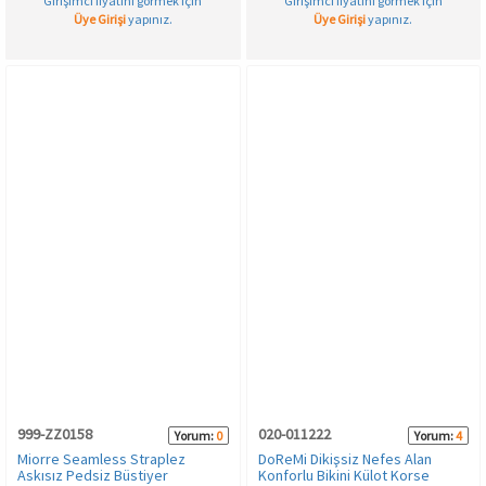
Girişimci fiyatını görmek için
Girişimci fiyatını görmek için
Üye Girişi
yapınız.
Üye Girişi
yapınız.
999-ZZ0158
020-011222
Yorum:
0
Yorum:
4
Miorre Seamless Straplez
DoReMi Dikişsiz Nefes Alan
Askısız Pedsiz Büstiyer
Konforlu Bikini Külot Korse