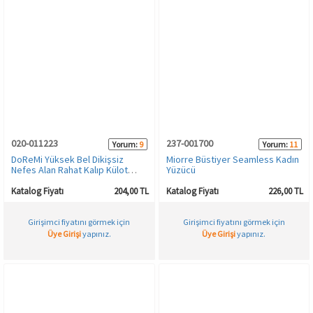
020-011223
237-001700
Yorum:
9
Yorum:
11
DoReMi Yüksek Bel Dikişsiz
Miorre Büstiyer Seamless Kadın
Nefes Alan Rahat Kalıp Külot
Yüzücü
Korse
Katalog Fiyatı
204,00 TL
Katalog Fiyatı
226,00 TL
Girişimci fiyatını görmek için
Girişimci fiyatını görmek için
Üye Girişi
yapınız.
Üye Girişi
yapınız.