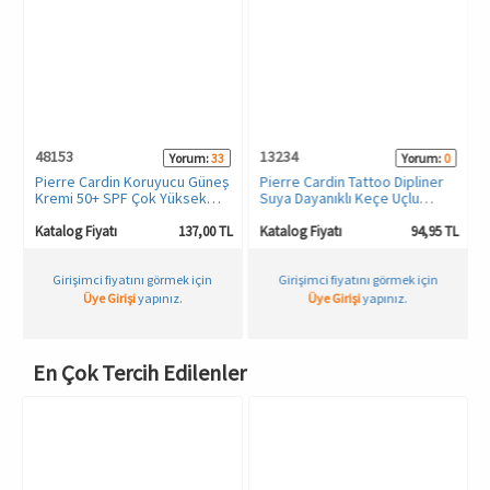
48153
13234
Yorum:
33
Yorum:
0
Pierre Cardin Koruyucu Güneş
Pierre Cardin Tattoo Dipliner
Kremi 50+ SPF Çok Yüksek
Suya Dayanıklı Keçe Uçlu
Koruma - 75 ML
Eyeliner 3,5 ml
TL
Katalog Fiyatı
137,00 TL
Katalog Fiyatı
94,95 TL
Girişimci fiyatını görmek için
Girişimci fiyatını görmek için
Üye Girişi
yapınız.
Üye Girişi
yapınız.
En Çok Tercih Edilenler