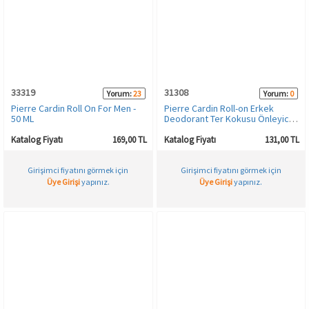
Spor & Outdoor
AKSESUAR
33319
31308
Yorum:
23
Yorum:
0
Pierre Cardin Roll On For Men -
Pierre Cardin Roll-on Erkek
50 ML
Deodorant Ter Kokusu Önleyici
Leke Bırakmayan 48 Saat Anti-
perspirant Koruma – Aquapower
Katalog Fiyatı
169,00 TL
Katalog Fiyatı
131,00 TL
Su Gücünün Ferahlığı 50 ml
Girişimci fiyatını görmek için
Girişimci fiyatını görmek için
Üye Girişi
yapınız.
Üye Girişi
yapınız.