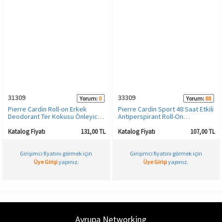
31309
33309
Yorum:
0
Yorum:
88
Pierre Cardin Roll-on Erkek
Pierre Cardin Sport 48 Saat Etkili
Deodorant Ter Kokusu Önleyici
Antiperspirant Roll-On
Leke Bırakmayan 48 Saat Anti-
Deodorant - 50 ML
perspirant Koruma – Cool
Katalog Fiyatı
131,00 TL
Katalog Fiyatı
107,00 TL
Comfort Serin Konfor 50 ml
Girişimci fiyatını görmek için
Girişimci fiyatını görmek için
Üye Girişi
yapınız.
Üye Girişi
yapınız.
Avrupa Networking