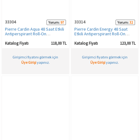
HAMİLE İÇ GİYİM
Spor & Outdoor
Bronzer
33304
33314
Yorum:
97
Yorum:
32
T-SHIRT
Makyaj Sabitleyici
Pierre Cardin Aqua 48 Saat Etkili
Pierre Cardin Energy 48 Saat
Antiperspirant Roll-On
Etkili Antiperspirant Roll-On
Deodorant - 50 ML
Deodorant - 50 ML
PANTOLON
Katalog Fiyatı
118,00 TL
Katalog Fiyatı
123,00 TL
Girişimci fiyatını görmek için
Girişimci fiyatını görmek için
TAYT
Üye Girişi
yapınız.
Üye Girişi
yapınız.
ŞORT
KADIN PLAJ GİYİM
KORSE
YÜN ve TERMAL GİYİM
Çorap