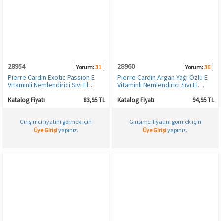
Spor & Outdoor
AKSESUAR
28954
28960
Yorum:
31
Yorum:
36
Pierre Cardin Exotic Passion E
Pierre Cardin Argan Yağı Özlü E
Vitaminli Nemlendirici Sıvı El
Vitaminli Nemlendirici Sıvı El
Sabunu - 350 ML
Sabunu - 400 ML
Katalog Fiyatı
83,95 TL
Katalog Fiyatı
94,95 TL
Girişimci fiyatını görmek için
Girişimci fiyatını görmek için
Üye Girişi
yapınız.
Üye Girişi
yapınız.