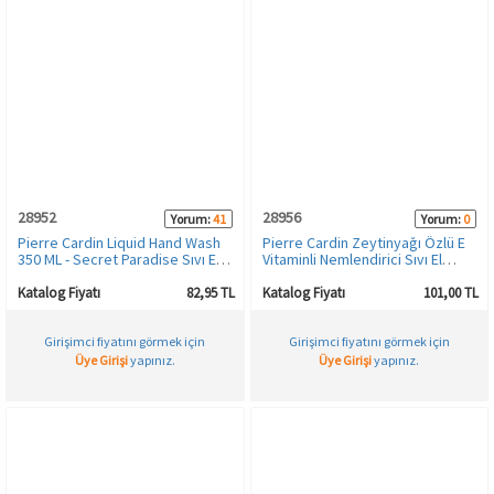
28952
28956
Yorum:
41
Yorum:
0
Pierre Cardin Liquid Hand Wash
Pierre Cardin Zeytinyağı Özlü E
350 ML - Secret Paradise Sıvı El
Vitaminli Nemlendirici Sıvı El
Sabunu
Sabunu - 400 ML
Katalog Fiyatı
82,95 TL
Katalog Fiyatı
101,00 TL
Girişimci fiyatını görmek için
Girişimci fiyatını görmek için
Üye Girişi
yapınız.
Üye Girişi
yapınız.