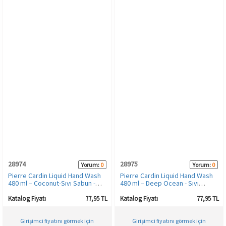
28974
28975
Yorum:
0
Yorum:
0
Pierre Cardin Liquid Hand Wash
Pierre Cardin Liquid Hand Wash
480 ml – Coconut-Sıvı Sabun -
480 ml – Deep Ocean - Sıvı
Hindistan Cevizi
Sabun - Derin Okyanus
Katalog Fiyatı
77,95 TL
Katalog Fiyatı
77,95 TL
Girişimci fiyatını görmek için
Girişimci fiyatını görmek için