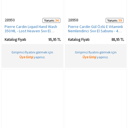
HAMİLE İÇ GİYİM
Spor & Outdoor
Bronzer
28950
28958
Yorum:
34
Yorum:
39
T-SHIRT
Makyaj Sabitleyici
Pierre Cardin Liquid Hand Wash
Pierre Cardin Gül Özlü E Vitaminli
350 ML - Lost Heaven Sıvı El
Nemlendirici Sıvı El Sabunu - 400
Sabunu
ML
PANTOLON
Katalog Fiyatı
95,95 TL
Katalog Fiyatı
88,95 TL
Girişimci fiyatını görmek için
Girişimci fiyatını görmek için
TAYT
Üye Girişi
yapınız.
Üye Girişi
yapınız.
ŞORT
KADIN PLAJ GİYİM
KORSE
YÜN ve TERMAL GİYİM
Çorap