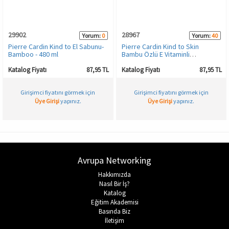
29902
28967
Yorum:
0
Yorum:
40
Pierre Cardin Kind to El Sabunu-
Pierre Cardin Kind to Skin
Bamboo - 480 ml
Bambu Özlü E Vitaminli
Nemlendirici Sıvı El Sabunu
Katalog Fiyatı
87,95 TL
Katalog Fiyatı
87,95 TL
Girişimci fiyatını görmek için
Girişimci fiyatını görmek için
Üye Girişi
yapınız.
Üye Girişi
yapınız.
Avrupa Networking
Hakkımızda
Nasıl Bir İş?
Katalog
Eğitim Akademisi
Basında Biz
İletişim