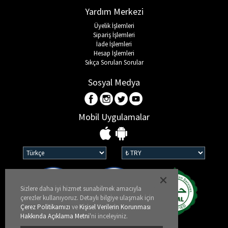
Yardım Merkezi
Üyelik İşlemleri
Sipariş İşlemleri
İade İşlemleri
Hesap İşlemleri
Sıkça Sorulan Sorular
Sosyal Medya
Mobil Uygulamalar
Sizlere daha iyi hizmet sunabilmek amacıyla
çerezler kullanıyoruz. Detaylı bilgiye ulaşmak için
Çerez Politikamızı
ve
Kişisel Verilerin Korunması
Hakkında Açıklama Metni
'ni inceleyiniz.