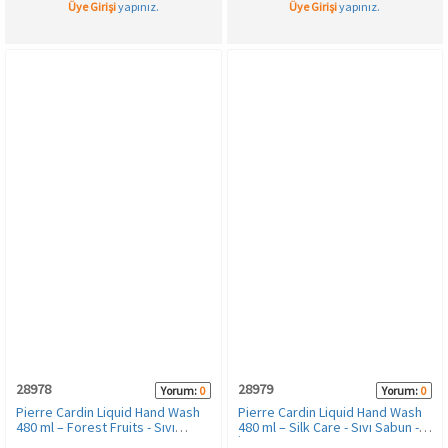
Üye Girişi
yapınız.
Üye Girişi
yapınız.
28978
28979
Yorum:
0
Yorum:
0
Pierre Cardin Liquid Hand Wash
Pierre Cardin Liquid Hand Wash
480 ml – Forest Fruits - Sıvı
480 ml – Silk Care - Sıvı Sabun -
Sabun - Orman Meyveleri
İpek Bakım