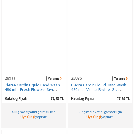
28977
28976
Yorum:
0
Yorum:
0
Pierre Cardin Liquid Hand Wash
Pierre Cardin Liquid Hand Wash
480 ml – Fresh Flowers-Sıvı
480 ml – Vanilla Brulee- Sıvı
Sabun -Taze Çiçekler
Sabun - Vanilya Brulee
Katalog Fiyatı
77,95 TL
Katalog Fiyatı
77,95 TL
Girişimci fiyatını görmek için
Girişimci fiyatını görmek için
Üye Girişi
yapınız.
Üye Girişi
yapınız.