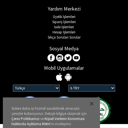
Yardım Merkezi
Üyelik İşlemleri
Sipariş İşlemleri
İade İşlemleri
Hesap İşlemleri
Sıkça Sorulan Sorular
Sosyal Medya
Mobil Uygulamalar
Sizlere daha iyi hizmet sunabilmek amacıyla
çerezler kullanıyoruz. Detaylı bilgiye ulaşmak için
Çerez Politikamızı
ve
Kişisel Verilerin Korunması
Hakkında Açıklama Metni
'ni inceleyiniz.