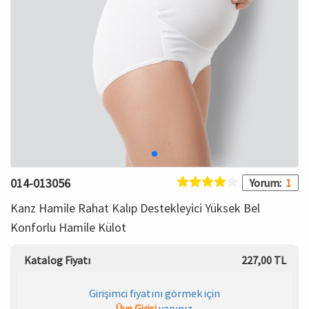
HAMİLE İÇ GİYİM
Spor & Outdoor
Bronzer
T-SHIRT
Makyaj Sabitleyici
PANTOLON
TAYT
ŞORT
014-013056
Yorum:
1
KADIN PLAJ GİYİM
Kanz Hamile Rahat Kalıp Destekleyici Yüksek Bel
Konforlu Hamile Külot
KORSE
Katalog Fiyatı
227,00 TL
YÜN ve TERMAL GİYİM
Girişimci fiyatını görmek için
Çorap
Üye Girişi
yapınız.