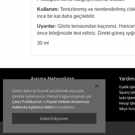
Kullanım:
Temizlenmiş ve nemlendirilmiş cilde
ince bir kat daha geçilebilir.
Uyarılar:
Gözle temasından kaçınınız. Haricen 
önce bileğinizde test ediniz. Direkt güneş ışı
30 ml
Avrupa Networking
Yardım
Hakkımızda
Üyelik İşl
Sizlere daha iyi hizmet sunabilmek amacıyla
Nasıl Bir İş?
Sipariş İşl
çerezler kullanıyoruz. Detaylı bilgiye ulaşmak için
Katalog
İade İşlem
Çerez Politikamızı
ve
Kişisel Verilerin Korunması
Eğitim Akademisi
Hesap İşle
Hakkında Açıklama Metni
'ni inceleyiniz.
Basında Biz
Sıkça Sor
İletişim
Kabul Ediyorum