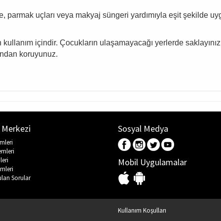
, parmak uçları veya makyaj süngeri yardımıyla eşit şekilde uyg
kullanım içindir. Çocukların ulaşamayacağı yerlerde saklayınız.
ğından koruyunuz.
 Merkezi
Sosyal Medya
emleri
emleri
leri
Mobil Uygulamalar
mleri
ulan Sorular
Kullanım Koşulları