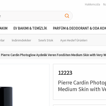
Hakkımızda
Na
BAKIM
EV BAKIMI & TEMİZLİK
PARFÜM & DEODORANT & ODA KO
nlar
İndirimdekiler
Sınırlı Stok
Ayın Hedef Ürünleri
Pierre Cardin Photoglow Aydınlık Veren Fondöten Medium Skin with Very 
12223
Pierre Cardin Photo
Medium Skin with V