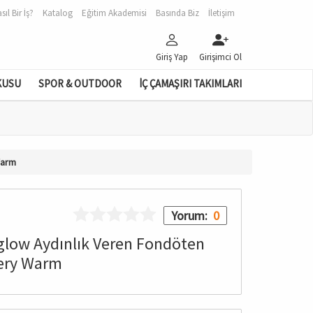
sıl Bir İş?
Katalog
Eğitim Akademisi
Basında Biz
İletişim
Giriş Yap
Girişimci Ol
KUSU
SPOR & OUTDOOR
İÇ ÇAMAŞIRI TAKIMLARI
Warm
Yorum:
0
glow Aydınlık Veren Fondöten
ery Warm