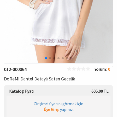
HAMİLE İÇ GİYİM
Spor & Outdoor
Bronzer
T-SHIRT
Makyaj Sabitleyici
PANTOLON
TAYT
ŞORT
012-000064
Yorum:
0
KADIN PLAJ GİYİM
DoReMi Dantel Detaylı Saten Gecelik
KORSE
Katalog Fiyatı
605,00 TL
YÜN ve TERMAL GİYİM
Girişimci fiyatını görmek için
Üye Girişi
yapınız.
Çorap