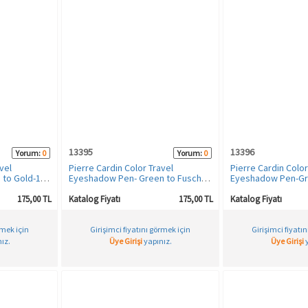
13395
13396
Yorum:
0
Yorum:
0
vel
Pierre Cardin Color Travel
Pierre Cardin Color
to Gold-106
Eyeshadow Pen- Green to Fuschia-
Eyeshadow Pen-Gr
110 - Işıltılı Kalem Far
111 - Işıltılı Kalem F
175,00 TL
Katalog Fiyatı
175,00 TL
Katalog Fiyatı
rmek için
Girişimci fiyatını görmek için
Girişimci fiyatı
ız.
Üye Girişi
yapınız.
Üye Girişi
y