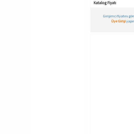
Katalog Fiyatı
9-10
Charcoal Grey
90
Desenli
Girişimci fiyatını gö
Üye Girişi
yapın
95
Ekru
BIG SIZE
Foto Rengi
L
Fuşya
L-XL
Füme
L/XL
GRAY MELANGE
M
Gece Mavisi
M-2
Gri
M-L
Gri Melanj
M/L
Gül Kurusu
S
Haki
S-1
Hardal
S-M
K.Gri
S/M
KAHVERENGI
STD
Kahve