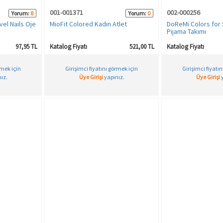
001-001371
002-000256
Yorum:
8
Yorum:
0
vel Nails Oje
MioFit Colored Kadın Atlet
DoReMi Colors for 
Pijama Takımı
97,95 TL
Katalog Fiyatı
521,00 TL
Katalog Fiyatı
rmek için
Girişimci fiyatını görmek için
Girişimci fiyatı
ız.
Üye Girişi
yapınız.
Üye Girişi
y