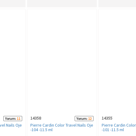
14358
14355
Yorum:
11
Yorum:
12
vel Nails Oje
Pierre Cardin Color Travel Nails Oje
Pierre Cardin Color
-104 -11.5 ml
-101 -11.5 ml