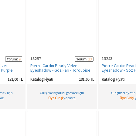
13257
13243
Yorum:
9
Yorum:
13
elvet
Pierre Cardin Pearly Velvet
Pierre Cardin Pearl
 Purple
Eyeshadow - Göz Farı - Torquoise
Eyeshadow - Göz Fa
Vanilla
131,00 TL
Katalog Fiyatı
131,00 TL
Katalog Fiyatı
rmek için
Girişimci fiyatını görmek için
Girişimci fiyatı
ız.
Üye Girişi
yapınız.
Üye Girişi
y