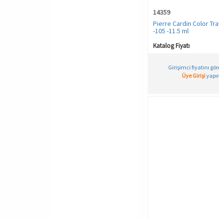
XL
14359
Kestane
XL-XXL
Pierre Cardin Color Tra
Kiremit
-105 -11.5 ml
XL/XXL
Kırmızı
Katalog Fiyatı
XS
Lacivert
XS-S
Leopar
Girişimci fiyatını gö
Üye Girişi
yapın
XXL
Lila
Mavi
Mor
Mürdüm
NEONORANGE MELANGE
PINK ROSE MELANGE
PURPLE MELANGE
Pembe
Sahra
Saks Mavi
Siyah