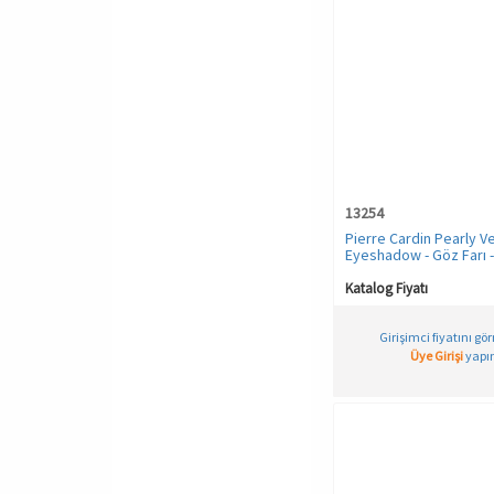
13254
Pierre Cardin Pearly V
Eyeshadow - Göz Farı -
Katalog Fiyatı
Girişimci fiyatını gö
Üye Girişi
yapın