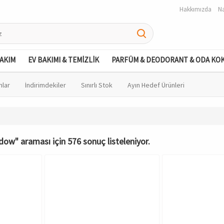
Hakkımızda
Na
BAKIM
EV BAKIMI & TEMİZLİK
PARFÜM & DEODORANT & ODA KO
nlar
İndirimdekiler
Sınırlı Stok
Ayın Hedef Ürünleri
dow" araması için 576 sonuç listeleniyor.