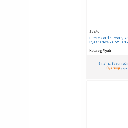
Somon
TAS
Ten
13245
Turuncu
Pierre Cardin Pearly V
Vizon
Eyeshadow - Göz Farı 
YAG YESILI
Katalog Fiyatı
Yeşil
Çizgili
Girişimci fiyatını gö
Üye Girişi
yapın