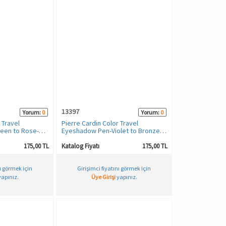
13397
Yorum:
0
Yorum:
0
 Travel
Pierre Cardin Color Travel
een to Rose-
Eyeshadow Pen-Violet to Bronze-
ar
115 - Işıltılı Kalem Far
175,00 TL
Katalog Fiyatı
175,00 TL
nı görmek için
Girişimci fiyatını görmek için
apınız.
Üye Girişi
yapınız.