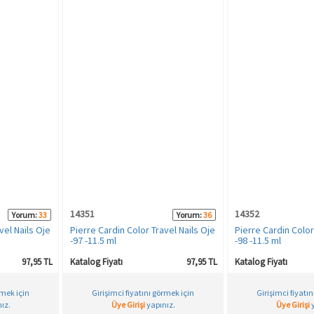
14351
14352
Yorum:
33
Yorum:
36
vel Nails Oje
Pierre Cardin Color Travel Nails Oje
Pierre Cardin Color
-97 -11.5 ml
-98 -11.5 ml
97,95 TL
Katalog Fiyatı
97,95 TL
Katalog Fiyatı
rmek için
Girişimci fiyatını görmek için
Girişimci fiyatı
ız.
Üye Girişi
yapınız.
Üye Girişi
y