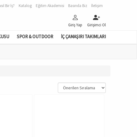
sıl Bir İş?
Katalog
Eğitim Akademisi
Basında Biz
İletişim
Giriş Yap
Girişimci Ol
KUSU
SPOR & OUTDOOR
İÇ ÇAMAŞIRI TAKIMLARI