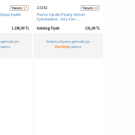
13242
Yorum:
17
Yorum:
14
Sleep Kadın
Pierre Cardin Pearly Velvet
Eyeshadow - Göz Farı -
Marshmallow
1.236,00 TL
Katalog Fiyatı
131,00 TL
nı görmek için
Girişimci fiyatını görmek için
apınız.
Üye Girişi
yapınız.