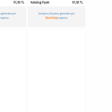
97,95 TL
Katalog Fiyatı
97,95 TL
nı görmek için
Girişimci fiyatını görmek için
apınız.
Üye Girişi
yapınız.