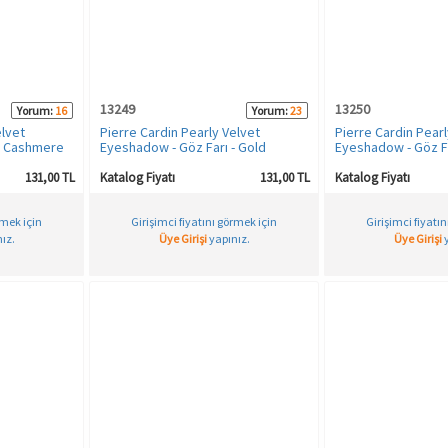
13249
13250
Yorum:
16
Yorum:
23
elvet
Pierre Cardin Pearly Velvet
Pierre Cardin Pearl
- Cashmere
Eyeshadow - Göz Farı - Gold
Eyeshadow - Göz Fa
131,00 TL
Katalog Fiyatı
131,00 TL
Katalog Fiyatı
rmek için
Girişimci fiyatını görmek için
Girişimci fiyatı
ız.
Üye Girişi
yapınız.
Üye Girişi
y