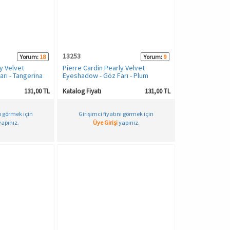
13253
Yorum:
18
Yorum:
9
y Velvet
Pierre Cardin Pearly Velvet
rı - Tangerina
Eyeshadow - Göz Farı - Plum
131,00 TL
Katalog Fiyatı
131,00 TL
nı görmek için
Girişimci fiyatını görmek için
apınız.
Üye Girişi
yapınız.