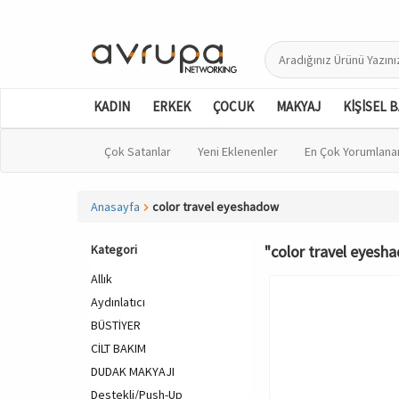
KADIN
ERKEK
ÇOCUK
MAKYAJ
KİŞİSEL 
Çok Satanlar
Yeni Eklenenler
En Çok Yorumlana
Anasayfa
color travel eyeshadow
Kategori
"color travel eyesha
Allık
Aydınlatıcı
BÜSTİYER
CİLT BAKIM
DUDAK MAKYAJI
Destekli/Push-Up