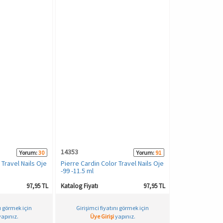
14353
Yorum:
30
Yorum:
91
 Travel Nails Oje
Pierre Cardin Color Travel Nails Oje
-99 -11.5 ml
97,95 TL
Katalog Fiyatı
97,95 TL
nı görmek için
Girişimci fiyatını görmek için
apınız.
Üye Girişi
yapınız.