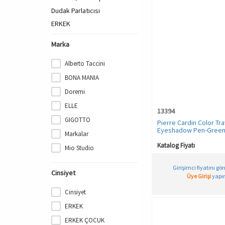
Dudak Parlatıcısı
ERKEK
EV BAKIMI & TEMİZLİK
Marka
FANTEZİ GİYİM
GECELİK
Alberto Taccini
GÖZ MAKYAJI
BONA MANIA
Göz Farı
Doremi
KADIN
ELLE
13394
KADIN PLAJ GİYİM
GIGOTTO
Pierre Cardin Color Tra
KOLONYA
Eyeshadow Pen-Green 
Markalar
- Işıltılı Kalem Far
KORSE
Katalog Fiyatı
Mio Studio
Kolonya
MioClean
Külotlu Çorap
Girişimci fiyatını gö
Cinsiyet
MioFit
Üye Girişi
yapın
KİŞİSEL BAKIM
Miorre
Cinsiyet
MAKYAJ
PHEVOS
Maske & Peeling
ERKEK
Pierre Cardin
Nemlendirme
ERKEK ÇOCUK