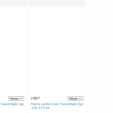
14357
Yorum:
26
Yorum:
11
 Travel Nails Oje
Pierre Cardin Color Travel Nails Oje
-103 -11.5 ml