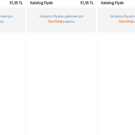
97,95 TL
Katalog Fiyatı
97,95 TL
Katalog Fiyatı
rmek için
Girişimci fiyatını görmek için
Girişimci fiyatı
ız.
Üye Girişi
yapınız.
Üye Girişi
y