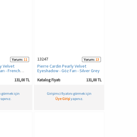
13247
Yorum:
11
Yorum:
13
y Velvet
Pierre Cardin Pearly Velvet
rı - French
Eyeshadow - Göz Farı - Silver Grey
131,00 TL
Katalog Fiyatı
131,00 TL
nı görmek için
Girişimci fiyatını görmek için
apınız.
Üye Girişi
yapınız.