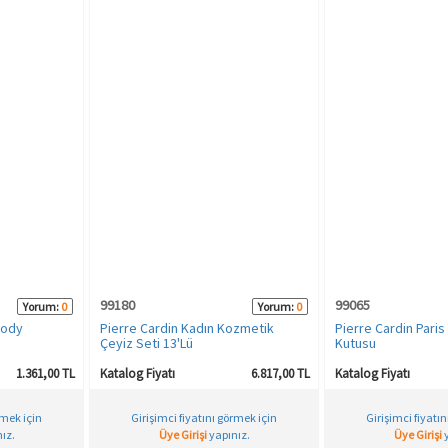
99180
99065
Yorum:
0
Yorum:
0
Body
Pierre Cardin Kadın Kozmetik
Pierre Cardin Pari
Çeyiz Seti 13'Lü
Kutusu
1.361,00 TL
Katalog Fiyatı
6.817,00 TL
Katalog Fiyatı
rmek için
Girişimci fiyatını görmek için
Girişimci fiyatı
ız.
Üye Girişi
yapınız.
Üye Girişi
y