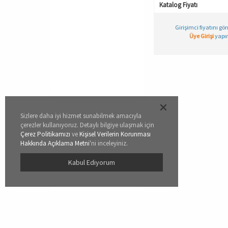
Katalog Fiyatı
Girişimci fiyatını gö
Üye Girişi
yapın
Sizlere daha iyi hizmet sunabilmek amacıyla
çerezler kullanıyoruz. Detaylı bilgiye ulaşmak için
Çerez Politikamızı
ve
Kişisel Verilerin Korunması
Hakkında Açıklama Metni
'ni inceleyiniz.
Kabul Ediyorum