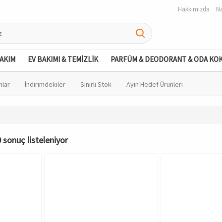
Hakkımızda
Na
BAKIM
EV BAKIMI & TEMİZLİK
PARFÜM & DEODORANT & ODA KO
nlar
İndirimdekiler
Sınırlı Stok
Ayın Hedef Ürünleri
 sonuç listeleniyor