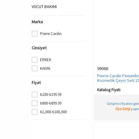
VÜCUT BAKIMI
Marka
Pierre Cardin
Cinsiyet
ERKEK
KADIN
99068
Pierre Cardin Penumb
Kozmetik Çeyiz Seti 15
Fiyat
Katalog Fiyatı
₺100-₺199.99
₺800-₺899.99
Girişimci fiyatını gö
Üye Girişi
yapın
₺1,000-₺100,000