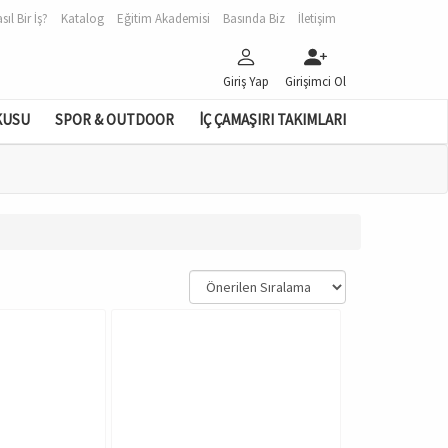
sıl Bir İş?
Katalog
Eğitim Akademisi
Basında Biz
İletişim
Giriş Yap
Girişimci Ol
KUSU
SPOR & OUTDOOR
İÇ ÇAMAŞIRI TAKIMLARI