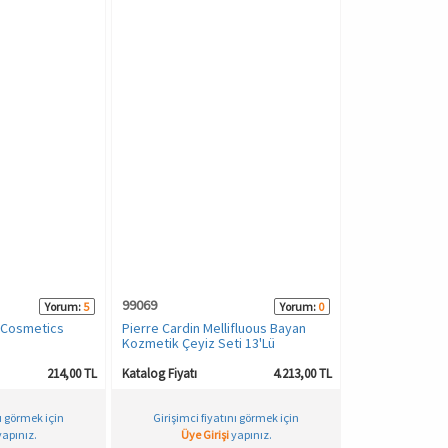
99069
Yorum:
5
Yorum:
0
s Cosmetics
Pierre Cardin Mellifluous Bayan
Kozmetik Çeyiz Seti 13'Lü
214,00 TL
Katalog Fiyatı
4.213,00 TL
nı görmek için
Girişimci fiyatını görmek için
apınız.
Üye Girişi
yapınız.