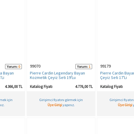
99070
99179
Yorum:
0
Yorum:
1
ra Bayan
Pierre Cardin Legendary Bayan
Pierre Cardin Bay
'Li
Kozmetik Çeyiz Seti 19'Lu
Çeyiz Seti 17'Li
4.366,00 TL
Katalog Fiyatı
4.776,00 TL
Katalog Fiyatı
rmek için
Girişimci fiyatını görmek için
Girişimci fiyatı
ız.
Üye Girişi
yapınız.
Üye Girişi
y