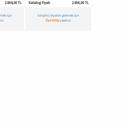
2.804,00 TL
Katalog Fiyatı
2.656,00 TL
rmek için
Girişimci fiyatını görmek için
ız.
Üye Girişi
yapınız.