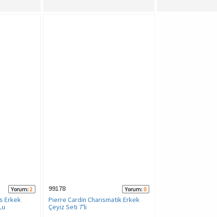
99178
Yorum:
2
Yorum:
0
s Erkek
Pierre Cardin Charismatik Erkek
Lu
Çeyiz Seti 7'li