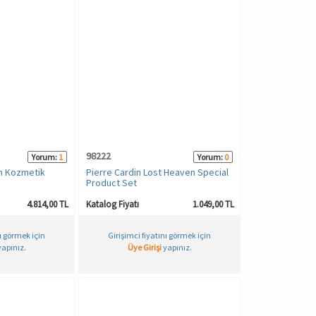
98222
Yorum:
1
Yorum:
0
an Kozmetik
Pierre Cardin Lost Heaven Special
Product Set
4.814,00 TL
Katalog Fiyatı
1.049,00 TL
nı görmek için
Girişimci fiyatını görmek için
apınız.
Üye Girişi
yapınız.