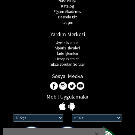
Nasıl Bir İş?
Katalog
HAMİLE İÇ GİYİM
Spor & Outdoor
Bronzer
Eğitim Akademisi
Basında Biz
İletişim
T-SHIRT
Makyaj Sabitleyici
Yardım Merkezi
PANTOLON
Üyelik İşlemleri
Sipariş İşlemleri
İade İşlemleri
TAYT
Hesap İşlemleri
Sıkça Sorulan Sorular
ŞORT
Sosyal Medya
KADIN PLAJ GİYİM
Mobil Uygulamalar
KORSE
YÜN ve TERMAL GİYİM
Çorap