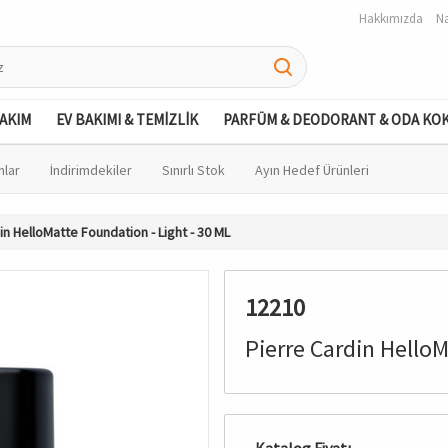
Hakkımızda
Na
BAKIM
EV BAKIMI & TEMİZLİK
PARFÜM & DEODORANT & ODA KO
nlar
İndirimdekiler
Sınırlı Stok
Ayın Hedef Ürünleri
in HelloMatte Foundation - Light - 30 ML
12210
Pierre Cardin HelloM