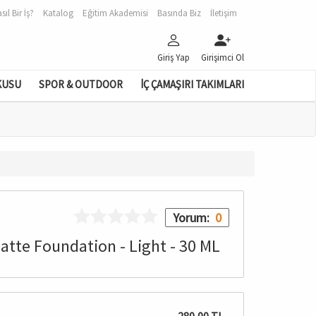
sıl Bir İş?
Katalog
Eğitim Akademisi
Basında Biz
İletişim
Giriş Yap
Girişimci Ol
KUSU
SPOR & OUTDOOR
İÇ ÇAMAŞIRI TAKIMLARI
Yorum:
0
atte Foundation - Light - 30 ML