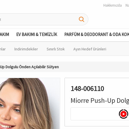
Hakkımızda
Na
BAKIM
EV BAKIMI & TEMİZLİK
PARFÜM & DEODORANT & ODA KO
nlar
İndirimdekiler
Sınırlı Stok
Ayın Hedef Ürünleri
Up Dolgulu Önden Açılabilir Sütyen
148-006110
Miorre Push-Up Dolg