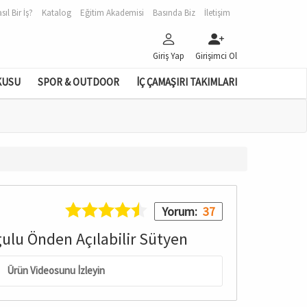
sıl Bir İş?
Katalog
Eğitim Akademisi
Basında Biz
İletişim
Giriş Yap
Girişimci Ol
KUSU
SPOR & OUTDOOR
İÇ ÇAMAŞIRI TAKIMLARI
Yorum:
37
ulu Önden Açılabilir Sütyen
Ürün Videosunu İzleyin