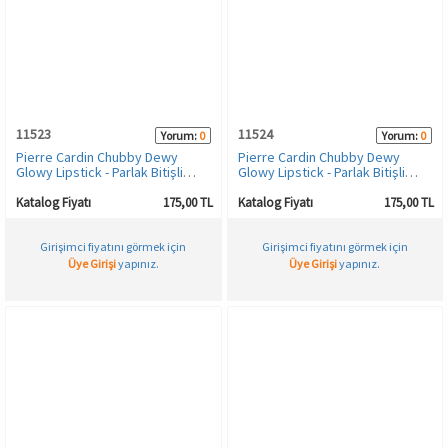
Spor & Outdoor
AKSESUAR
11523
11524
Yorum:
0
Yorum:
0
Pierre Cardin Chubby Dewy
Pierre Cardin Chubby Dewy
Glowy Lipstick - Parlak Bitişli
Glowy Lipstick - Parlak Bitişli
Nemlendirici Kalem Ruj - Fuschia-
Nemlendirici Kalem Ruj - Coral-
366
376
Katalog Fiyatı
175,00 TL
Katalog Fiyatı
175,00 TL
Girişimci fiyatını görmek için
Girişimci fiyatını görmek için
Üye Girişi
yapınız.
Üye Girişi
yapınız.