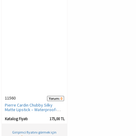
11560
Yorum:
0
Pierre Cardin Chubby Silky
Matte Lipstick – Waterproof-
Suya Dayanıklı Soft Mat Kalem-
Ruj-Nude Latte-616
Katalog Fiyatı
175,00 TL
Girişimci fiyatını görmek için