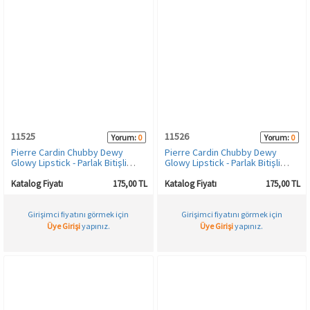
11525
11526
Yorum:
0
Yorum:
0
Pierre Cardin Chubby Dewy
Pierre Cardin Chubby Dewy
Glowy Lipstick - Parlak Bitişli
Glowy Lipstick - Parlak Bitişli
Nemlendirici Kalem Ruj - Venüs-
Nemlendirici Kalem Ruj - Candy-
3866
396
Katalog Fiyatı
175,00 TL
Katalog Fiyatı
175,00 TL
Girişimci fiyatını görmek için
Girişimci fiyatını görmek için
Üye Girişi
yapınız.
Üye Girişi
yapınız.