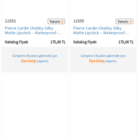
11552
11555
Yorum:
0
Yorum:
0
Pierre Cardin Chubby Silky
Pierre Cardin Chubby Silky
Matte Lipstick – Waterproof-
Matte Lipstick – Waterproof-
Suya Dayanıklı Soft Mat Kalem-
Suya Dayanıklı Soft Mat Kalem-
Ruj-Bourdaux-608
Ruj-Terracotta-611
Katalog Fiyatı
175,00 TL
Katalog Fiyatı
175,00 TL
Girişimci fiyatını görmek için
Girişimci fiyatını görmek için
Üye Girişi
yapınız.
Üye Girişi
yapınız.