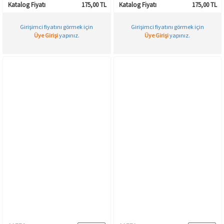
Rose-356
Rose-406
Katalog Fiyatı
175,00 TL
Katalog Fiyatı
175,00 TL
Girişimci fiyatını görmek için
Girişimci fiyatını görmek için
Üye Girişi
yapınız.
Üye Girişi
yapınız.