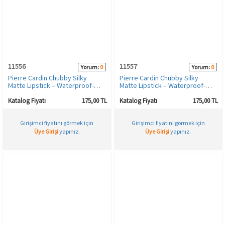
11556
11557
Yorum:
0
Yorum:
0
Pierre Cardin Chubby Silky
Pierre Cardin Chubby Silky
Matte Lipstick – Waterproof-
Matte Lipstick – Waterproof-
Suya Dayanıklı Soft Mat Kalem-
Suya Dayanıklı Soft Mat Kalem-
Ruj-Chocolate-612
Ruj-Suede-613
Katalog Fiyatı
175,00 TL
Katalog Fiyatı
175,00 TL
Girişimci fiyatını görmek için
Girişimci fiyatını görmek için
Üye Girişi
yapınız.
Üye Girişi
yapınız.