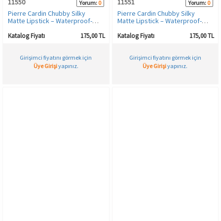
11550
11551
Yorum:
0
Yorum:
0
Pierre Cardin Chubby Silky
Pierre Cardin Chubby Silky
Matte Lipstick – Waterproof-
Matte Lipstick – Waterproof-
Suya Dayanıklı Soft Mat Kalem-
Suya Dayanıklı Soft Mat Kalem-
Ruj-Coffee-606
Ruj-Cherry-607
Katalog Fiyatı
175,00 TL
Katalog Fiyatı
175,00 TL
Girişimci fiyatını görmek için
Girişimci fiyatını görmek için
Üye Girişi
yapınız.
Üye Girişi
yapınız.