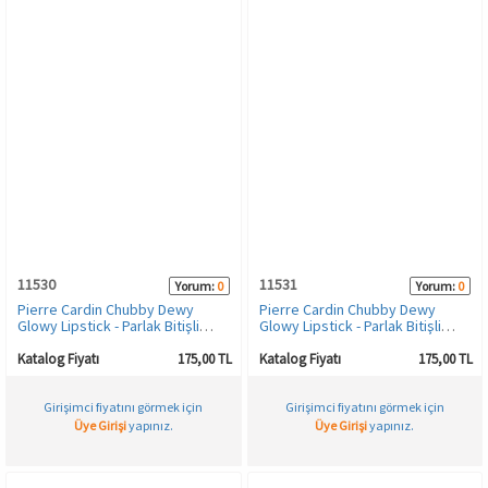
11530
11531
Yorum:
0
Yorum:
0
Pierre Cardin Chubby Dewy
Pierre Cardin Chubby Dewy
Glowy Lipstick - Parlak Bitişli
Glowy Lipstick - Parlak Bitişli
Nemlendirici Kalem Ruj - Dark
Nemlendirici Kalem Ruj - Suede
Plum-436
Pink-531
Katalog Fiyatı
175,00 TL
Katalog Fiyatı
175,00 TL
Girişimci fiyatını görmek için
Girişimci fiyatını görmek için
Üye Girişi
yapınız.
Üye Girişi
yapınız.