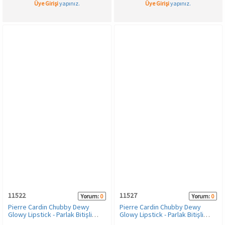
Üye Girişi
yapınız.
Üye Girişi
yapınız.
11522
11527
Yorum:
0
Yorum:
0
Pierre Cardin Chubby Dewy
Pierre Cardin Chubby Dewy
Glowy Lipstick - Parlak Bitişli
Glowy Lipstick - Parlak Bitişli
Nemlendirici Kalem Ruj - Vintage
Nemlendirici Kalem Ruj - Nude