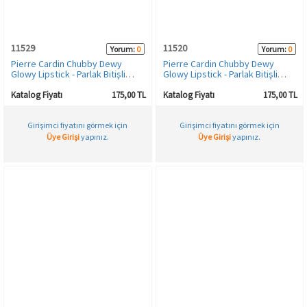
HAMİLE İÇ GİYİM
Spor & Outdoor
Bronzer
11529
11520
Yorum:
0
Yorum:
0
T-SHIRT
Makyaj Sabitleyici
Pierre Cardin Chubby Dewy
Pierre Cardin Chubby Dewy
Glowy Lipstick - Parlak Bitişli
Glowy Lipstick - Parlak Bitişli
Nemlendirici Kalem Ruj - Peach-
Nemlendirici Kalem Ruj -
426
Bourdaux-336
PANTOLON
Katalog Fiyatı
175,00 TL
Katalog Fiyatı
175,00 TL
Girişimci fiyatını görmek için
Girişimci fiyatını görmek için
TAYT
Üye Girişi
yapınız.
Üye Girişi
yapınız.
ŞORT
KADIN PLAJ GİYİM
KORSE
YÜN ve TERMAL GİYİM
Çorap