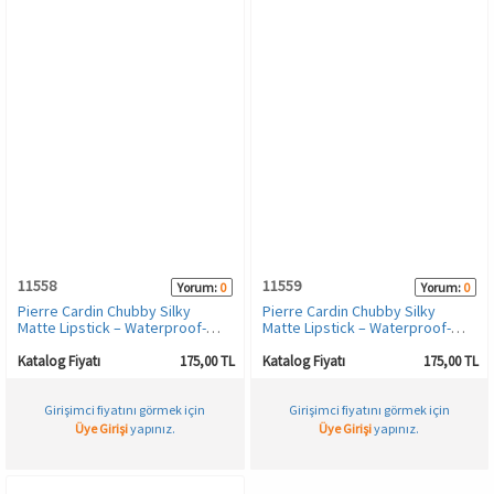
11558
11559
Yorum:
0
Yorum:
0
Pierre Cardin Chubby Silky
Pierre Cardin Chubby Silky
Matte Lipstick – Waterproof-
Matte Lipstick – Waterproof-
Suya Dayanıklı Soft Mat Kalem-
Suya Dayanıklı Soft Mat Kalem-
Ruj-Coffee Plum-614
Ruj-Soft Beige-615
Katalog Fiyatı
175,00 TL
Katalog Fiyatı
175,00 TL
Girişimci fiyatını görmek için
Girişimci fiyatını görmek için
Üye Girişi
yapınız.
Üye Girişi
yapınız.