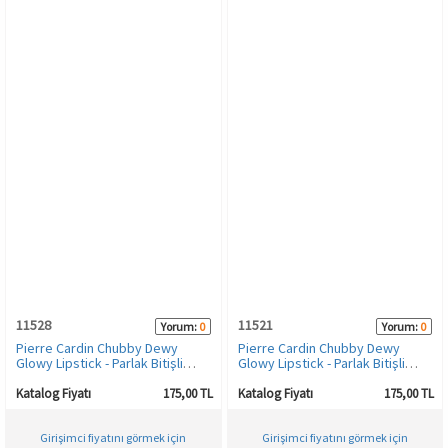
11528
11521
Yorum:
0
Yorum:
0
Pierre Cardin Chubby Dewy
Pierre Cardin Chubby Dewy
Glowy Lipstick - Parlak Bitişli
Glowy Lipstick - Parlak Bitişli
Nemlendirici Kalem Ruj - Dirty
Nemlendirici Kalem Ruj - Baby
Dance-41616
Pink-346
Katalog Fiyatı
175,00 TL
Katalog Fiyatı
175,00 TL
Girişimci fiyatını görmek için
Girişimci fiyatını görmek için