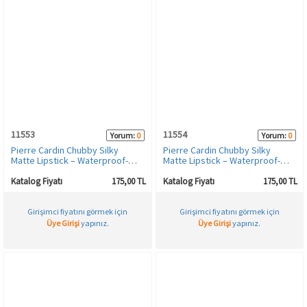
11553
11554
Yorum:
0
Yorum:
0
Pierre Cardin Chubby Silky
Pierre Cardin Chubby Silky
Matte Lipstick – Waterproof-
Matte Lipstick – Waterproof-
Suya Dayanıklı Soft Mat Kalem-
Suya Dayanıklı Soft Mat Kalem-
Ruj-Red Fire-609
Ruj-Soft Nude-610
Katalog Fiyatı
175,00 TL
Katalog Fiyatı
175,00 TL
Girişimci fiyatını görmek için
Girişimci fiyatını görmek için
Üye Girişi
yapınız.
Üye Girişi
yapınız.