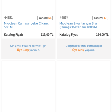
HAMİLE İÇ GİYİM
Spor & Outdoor
Bronzer
44851
44854
Yorum:
66
Yorum:
17
T-SHIRT
Makyaj Sabitleyici
Mioclean Çamaşır Leke Çıkarıcı
Mioclean Siyahlar için Sıvı
500 ML
Çamaşır Deterjanı 1000 ML
PANTOLON
Katalog Fiyatı
115,00 TL
Katalog Fiyatı
164,00 TL
Girişimci fiyatını görmek için
Girişimci fiyatını görmek için
TAYT
Üye Girişi
yapınız.
Üye Girişi
yapınız.
ŞORT
KADIN PLAJ GİYİM
KORSE
YÜN ve TERMAL GİYİM
Çorap