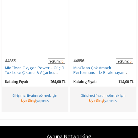
44855
44856
Yorum:
0
Yorum:
0
MioClean Oxygen Power – Güçlü
MioClean Çok Amaçlı
Toz Leke Çıkarıcı & Ağartıcı
Performans – İz Bırakmayan
Çamaşır Deterjanı (1000 gr) |
Güçlü Leke Çıkarıcı Sprey 500 ml
Renkli ve Beyaz Çamaşırlar İçin
Katalog Fiyatı
264,00 TL
Katalog Fiyatı
114,00 TL
Girişimci fiyatını görmek için
Girişimci fiyatını görmek için
Üye Girişi
yapınız.
Üye Girişi
yapınız.
Avrupa Networking