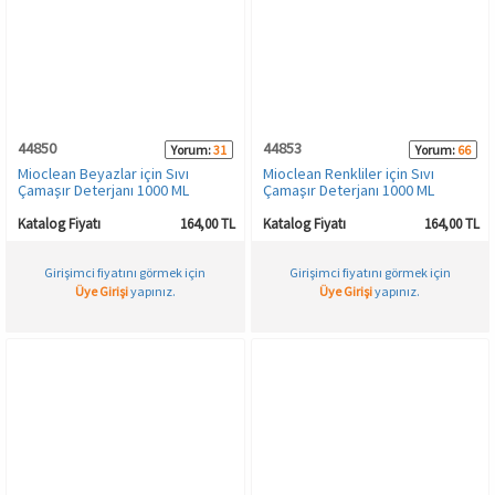
Spor & Outdoor
AKSESUAR
44850
44853
Yorum:
31
Yorum:
66
Mioclean Beyazlar için Sıvı
Mioclean Renkliler için Sıvı
Çamaşır Deterjanı 1000 ML
Çamaşır Deterjanı 1000 ML
Katalog Fiyatı
164,00 TL
Katalog Fiyatı
164,00 TL
Girişimci fiyatını görmek için
Girişimci fiyatını görmek için
Üye Girişi
yapınız.
Üye Girişi
yapınız.