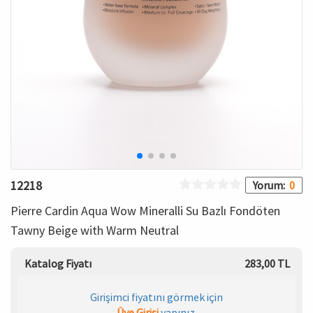
HAMİLE İÇ GİYİM
Spor & Outdoor
Bronzer
T-SHIRT
Makyaj Sabitleyici
PANTOLON
TAYT
ŞORT
12218
Yorum:
0
KADIN PLAJ GİYİM
Pierre Cardin Aqua Wow Mineralli Su Bazlı Fondöten
Tawny Beige with Warm Neutral
KORSE
Katalog Fiyatı
283,00 TL
YÜN ve TERMAL GİYİM
Girişimci fiyatını görmek için
Çorap
Üye Girişi
yapınız.