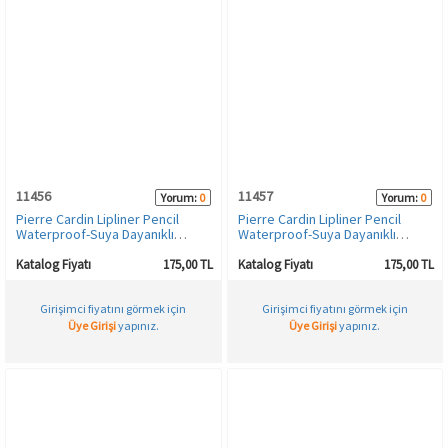
11456
11457
Yorum:
0
Yorum:
0
Pierre Cardin Lipliner Pencil
Pierre Cardin Lipliner Pencil
Waterproof-Suya Dayanıklı
Waterproof-Suya Dayanıklı
Dudak Kalemi-Chocolate-503
Dudak Kalemi-Rose Coffee-504
Katalog Fiyatı
175,00 TL
Katalog Fiyatı
175,00 TL
Girişimci fiyatını görmek için
Girişimci fiyatını görmek için
Üye Girişi
yapınız.
Üye Girişi
yapınız.