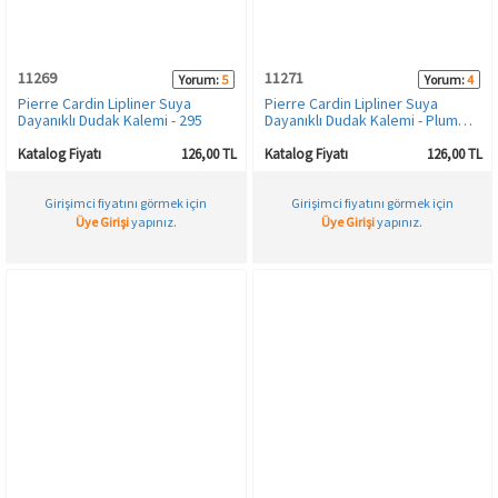
HAMİLE İÇ GİYİM
Spor & Outdoor
Bronzer
11269
11271
Yorum:
5
Yorum:
4
T-SHIRT
Makyaj Sabitleyici
Pierre Cardin Lipliner Suya
Pierre Cardin Lipliner Suya
Dayanıklı Dudak Kalemi - 295
Dayanıklı Dudak Kalemi - Plummy
- 395
PANTOLON
Katalog Fiyatı
126,00 TL
Katalog Fiyatı
126,00 TL
Girişimci fiyatını görmek için
Girişimci fiyatını görmek için
TAYT
Üye Girişi
yapınız.
Üye Girişi
yapınız.
ŞORT
KADIN PLAJ GİYİM
KORSE
YÜN ve TERMAL GİYİM
Çorap