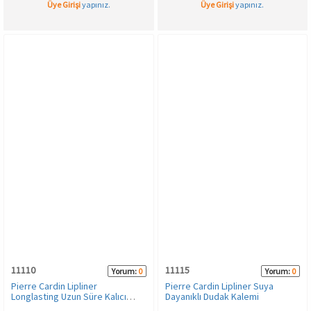
Üye Girişi
yapınız.
Üye Girişi
yapınız.
11110
11115
Yorum:
0
Yorum:
0
Pierre Cardin Lipliner
Pierre Cardin Lipliner Suya
Longlasting Uzun Süre Kalıcı
Dayanıklı Dudak Kalemi
Dudak Kalemi