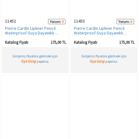
11452
11453
Yorum:
0
Yorum:
0
Pierre Cardin Lipliner Pencil
Pierre Cardin Lipliner Pencil
Waterproof-Suya Dayanıklı
Waterproof-Suya Dayanıklı
Dudak Kalemi-Suede-499
Dudak Kalemi-Latte Nude-500
Katalog Fiyatı
175,00 TL
Katalog Fiyatı
175,00 TL
Girişimci fiyatını görmek için
Girişimci fiyatını görmek için
Üye Girişi
yapınız.
Üye Girişi
yapınız.