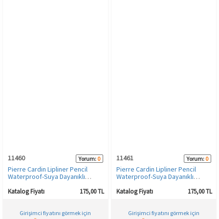
11460
11461
Yorum:
0
Yorum:
0
Pierre Cardin Lipliner Pencil
Pierre Cardin Lipliner Pencil
Waterproof-Suya Dayanıklı
Waterproof-Suya Dayanıklı
Dudak Kalemi-Coffee Plum-507
Dudak Kalemi-Bourdaux Plum-
508
Katalog Fiyatı
175,00 TL
Katalog Fiyatı
175,00 TL
Girişimci fiyatını görmek için
Girişimci fiyatını görmek için