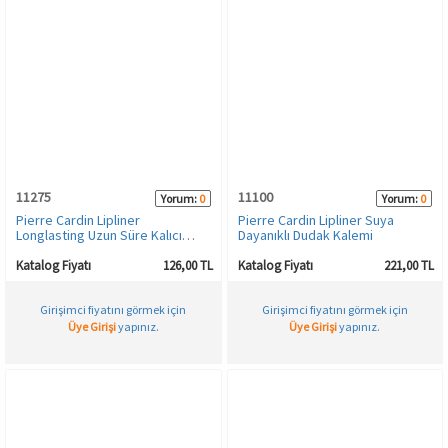
11275
11100
Yorum:
0
Yorum:
0
Pierre Cardin Lipliner
Pierre Cardin Lipliner Suya
Longlasting Uzun Süre Kalıcı
Dayanıklı Dudak Kalemi
Dudak Kalemi - Natural - 585
Katalog Fiyatı
126,00 TL
Katalog Fiyatı
221,00 TL
Girişimci fiyatını görmek için
Girişimci fiyatını görmek için
Üye Girişi
yapınız.
Üye Girişi
yapınız.