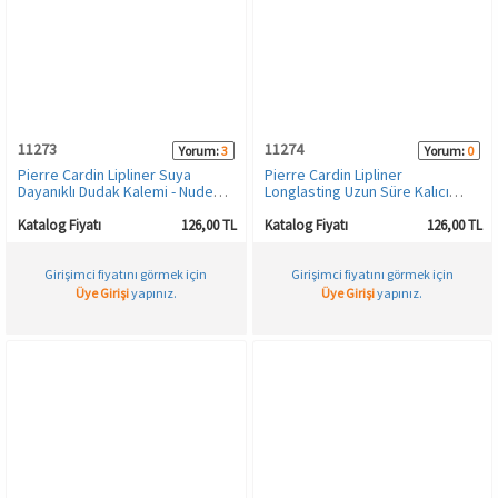
Spor & Outdoor
AKSESUAR
11273
11274
Yorum:
3
Yorum:
0
Pierre Cardin Lipliner Suya
Pierre Cardin Lipliner
Dayanıklı Dudak Kalemi - Nude
Longlasting Uzun Süre Kalıcı
Pink - 490
Dudak Kalemi - Baby Lips - 495
Katalog Fiyatı
126,00 TL
Katalog Fiyatı
126,00 TL
Girişimci fiyatını görmek için
Girişimci fiyatını görmek için
Üye Girişi
yapınız.
Üye Girişi
yapınız.