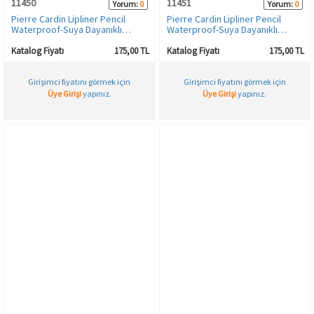
11450
11451
Yorum:
0
Yorum:
0
Pierre Cardin Lipliner Pencil
Pierre Cardin Lipliner Pencil
Waterproof-Suya Dayanıklı
Waterproof-Suya Dayanıklı
Dudak Kalemi-Terracotta-497
Dudak Kalemi-Soft Nude -498
Katalog Fiyatı
175,00 TL
Katalog Fiyatı
175,00 TL
Girişimci fiyatını görmek için
Girişimci fiyatını görmek için
Üye Girişi
yapınız.
Üye Girişi
yapınız.