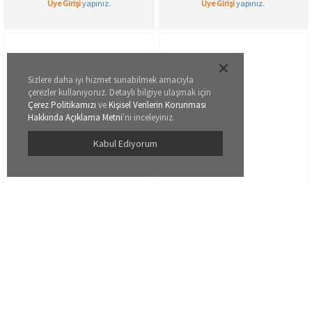
Üye Girişi
yapınız.
Üye Girişi
yapınız.
Sizlere daha iyi hizmet sunabilmek amacıyla
çerezler kullanıyoruz. Detaylı bilgiye ulaşmak için
Çerez Politikamızı
ve
Kişisel Verilerin Korunması
Hakkında Açıklama Metni
'ni inceleyiniz.
Kabul Ediyorum
11462
11463
Yorum:
0
Yorum:
0
Pierre Cardin Lipliner Pencil
Pierre Cardin Lipliner Pencil
Waterproof-Suya Dayanıklı
Waterproof-Suya Dayanıklı
Dudak Kalemi-Bourdaux-509
Dudak Kalemi-Cherry-510