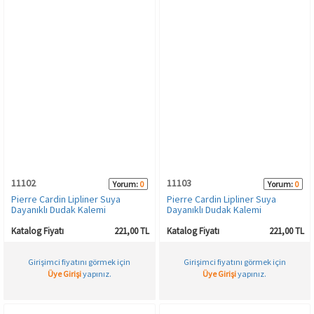
11102
11103
Yorum:
0
Yorum:
0
Pierre Cardin Lipliner Suya
Pierre Cardin Lipliner Suya
Dayanıklı Dudak Kalemi
Dayanıklı Dudak Kalemi
Katalog Fiyatı
221,00 TL
Katalog Fiyatı
221,00 TL
Girişimci fiyatını görmek için
Girişimci fiyatını görmek için
Üye Girişi
yapınız.
Üye Girişi
yapınız.