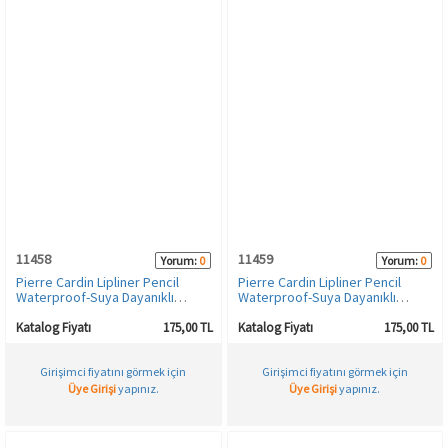
11458
11459
Yorum:
0
Yorum:
0
Pierre Cardin Lipliner Pencil
Pierre Cardin Lipliner Pencil
Waterproof-Suya Dayanıklı
Waterproof-Suya Dayanıklı
Dudak Kalemi-Red Light Street-
Dudak Kalemi-Vintage Plum-506
505
Katalog Fiyatı
175,00 TL
Katalog Fiyatı
175,00 TL
Girişimci fiyatını görmek için
Girişimci fiyatını görmek için
Üye Girişi
yapınız.
Üye Girişi
yapınız.