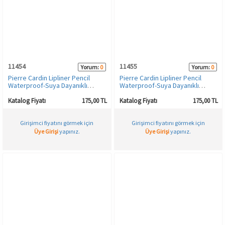
11454
11455
Yorum:
0
Yorum:
0
Pierre Cardin Lipliner Pencil
Pierre Cardin Lipliner Pencil
Waterproof-Suya Dayanıklı
Waterproof-Suya Dayanıklı
Dudak Kalemi-Soft Beige-501
Dudak Kalemi-Fuschia-502
Katalog Fiyatı
175,00 TL
Katalog Fiyatı
175,00 TL
Girişimci fiyatını görmek için
Girişimci fiyatını görmek için
Üye Girişi
yapınız.
Üye Girişi
yapınız.