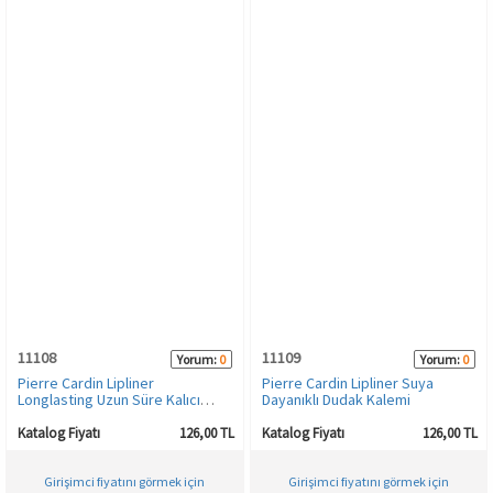
11108
11109
Yorum:
0
Yorum:
0
Pierre Cardin Lipliner
Pierre Cardin Lipliner Suya
Longlasting Uzun Süre Kalıcı
Dayanıklı Dudak Kalemi
Dudak Kalemi
Katalog Fiyatı
126,00 TL
Katalog Fiyatı
126,00 TL
Girişimci fiyatını görmek için
Girişimci fiyatını görmek için