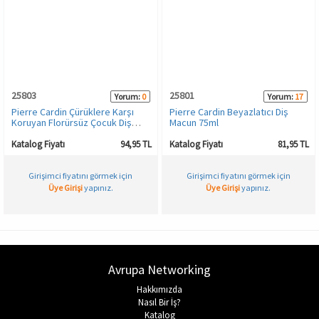
Spor & Outdoor
AKSESUAR
25803
25801
Yorum:
0
Yorum:
17
Pierre Cardin Çürüklere Karşı
Pierre Cardin Beyazlatıcı Diş
Koruyan Florürsüz Çocuk Diş
Macun 75ml
Macunu – Çilek Aromalı 75 ml
Katalog Fiyatı
94,95 TL
Katalog Fiyatı
81,95 TL
Girişimci fiyatını görmek için
Girişimci fiyatını görmek için
Üye Girişi
yapınız.
Üye Girişi
yapınız.
Avrupa Networking
Hakkımızda
Nasıl Bir İş?
Katalog