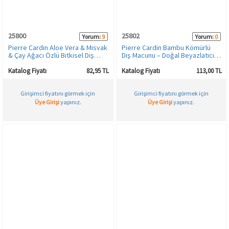
HAMİLE İÇ GİYİM
Spor & Outdoor
Bronzer
25800
25802
Yorum:
9
Yorum:
0
T-SHIRT
Makyaj Sabitleyici
Pierre Cardin Aloe Vera & Misvak
Pierre Cardin Bambu Kömürlü
& Çay Ağacı Özlü Bitkisel Diş
Diş Macunu – Doğal Beyazlatıcı &
Macunu - 75 ml
Ferah Nefes – 75 ml- Natural
Whitening Toothpaste – Bamboo
PANTOLON
Katalog Fiyatı
82,95 TL
Katalog Fiyatı
113,00 TL
Charcoal Power –
Girişimci fiyatını görmek için
Girişimci fiyatını görmek için
TAYT
Üye Girişi
yapınız.
Üye Girişi
yapınız.
ŞORT
KADIN PLAJ GİYİM
KORSE
YÜN ve TERMAL GİYİM
Çorap