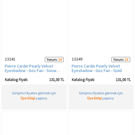
13241
13249
Yorum:
14
Yorum:
23
Pierre Cardin Pearly Velvet
Pierre Cardin Pearly Velvet
Eyeshadow - Göz Farı - Snow
Eyeshadow - Göz Farı - Gold
White
Katalog Fiyatı
131,00 TL
Katalog Fiyatı
131,00 TL
Girişimci fiyatını görmek için
Girişimci fiyatını görmek için
Üye Girişi
yapınız.
Üye Girişi
yapınız.