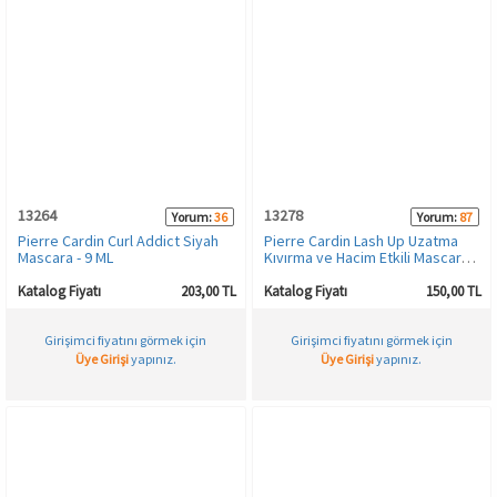
13264
13278
Yorum:
36
Yorum:
87
Pierre Cardin Curl Addict Siyah
Pierre Cardin Lash Up Uzatma
Mascara - 9 ML
Kıvırma ve Hacim Etkili Mascara -
5 ML
Katalog Fiyatı
203,00 TL
Katalog Fiyatı
150,00 TL
Girişimci fiyatını görmek için
Girişimci fiyatını görmek için
Üye Girişi
yapınız.
Üye Girişi
yapınız.