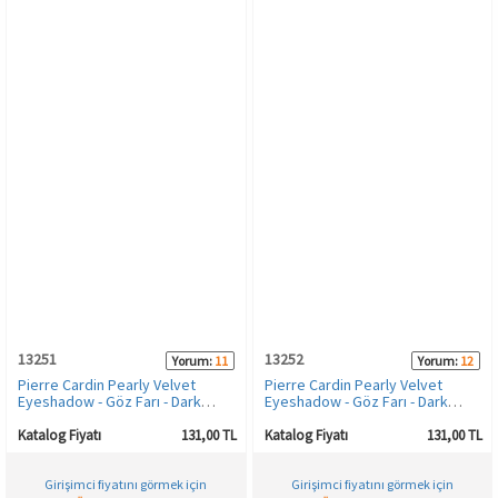
13251
13252
Yorum:
11
Yorum:
12
Pierre Cardin Pearly Velvet
Pierre Cardin Pearly Velvet
Eyeshadow - Göz Farı - Dark
Eyeshadow - Göz Farı - Dark
Grey
Green
Katalog Fiyatı
131,00 TL
Katalog Fiyatı
131,00 TL
Girişimci fiyatını görmek için
Girişimci fiyatını görmek için