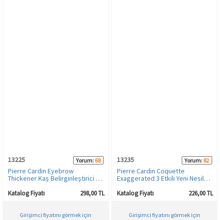
13225
13235
Yorum:
68
Yorum:
82
Pierre Cardin Eyebrow
Pierre Cardin Coquette
Thickener Kaş Belirginleştirici -
Exaggerated 3 Etkili Yeni Nesil
Dark Blonde - 002
Volume Mascara
Katalog Fiyatı
298,00 TL
Katalog Fiyatı
226,00 TL
Girişimci fiyatını görmek için
Girişimci fiyatını görmek için