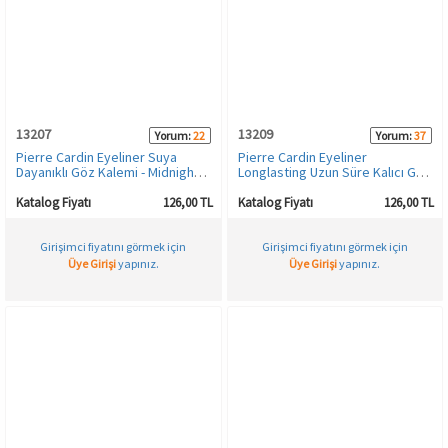
Spor & Outdoor
AKSESUAR
13207
13209
Yorum:
22
Yorum:
37
Pierre Cardin Eyeliner Suya
Pierre Cardin Eyeliner
Dayanıklı Göz Kalemi - Midnight
Longlasting Uzun Süre Kalıcı Göz
Blue - 250
Kalemi - Twilight - 450
Katalog Fiyatı
126,00 TL
Katalog Fiyatı
126,00 TL
Girişimci fiyatını görmek için
Girişimci fiyatını görmek için
Üye Girişi
yapınız.
Üye Girişi
yapınız.