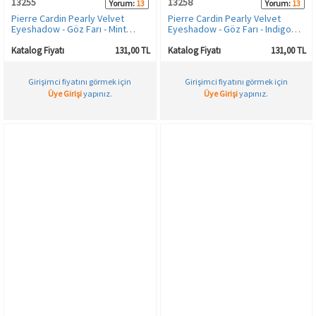
13255
13258
Yorum:
13
Yorum:
13
Pierre Cardin Pearly Velvet
Pierre Cardin Pearly Velvet
Eyeshadow - Göz Farı - Mint
Eyeshadow - Göz Farı - Indigo
Green
Blue
Katalog Fiyatı
131,00 TL
Katalog Fiyatı
131,00 TL
Girişimci fiyatını görmek için
Girişimci fiyatını görmek için
Üye Girişi
yapınız.
Üye Girişi
yapınız.