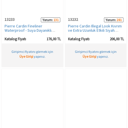
13233
13232
Yorum:
131
Yorum:
281
Pierre Cardin Fineliner
Pierre Cardin Illegal Look Kıvrım
Waterproof - Suya Dayanıklı
ve Extra Uzunluk Etkili Siyah
Siyah Likit Eyeliner
Mascara
Katalog Fiyatı
176,00 TL
Katalog Fiyatı
206,00 TL
Girişimci fiyatını görmek için
Girişimci fiyatını görmek için
Üye Girişi
yapınız.
Üye Girişi
yapınız.