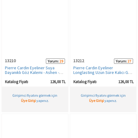
13210
13212
Yorum:
29
Yorum:
27
Pierre Cardin Eyeliner Suya
Pierre Cardin Eyeliner
Dayanıklı Göz Kalemi - Ashen -
Longlasting Uzun Süre Kalıcı Göz
550
Kalemi - Moonlight - 750
Katalog Fiyatı
126,00 TL
Katalog Fiyatı
126,00 TL
Girişimci fiyatını görmek için
Girişimci fiyatını görmek için
Üye Girişi
yapınız.
Üye Girişi
yapınız.