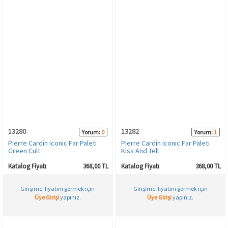
13280
13282
Yorum:
0
Yorum:
1
Pierre Cardin Iconic Far Paleti
Pierre Cardin Iconic Far Paleti
Green Cult
Kiss And Tell
Katalog Fiyatı
368,00 TL
Katalog Fiyatı
368,00 TL
Girişimci fiyatını görmek için
Girişimci fiyatını görmek için
Üye Girişi
yapınız.
Üye Girişi
yapınız.