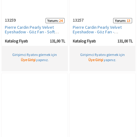
13259
13257
Yorum:
24
Yorum:
13
Pierre Cardin Pearly Velvet
Pierre Cardin Pearly Velvet
Eyeshadow - Göz Farı - Soft
Eyeshadow - Göz Farı -
Brown
Torquoise
Katalog Fiyatı
131,00 TL
Katalog Fiyatı
131,00 TL
Girişimci fiyatını görmek için
Girişimci fiyatını görmek için
Üye Girişi
yapınız.
Üye Girişi
yapınız.