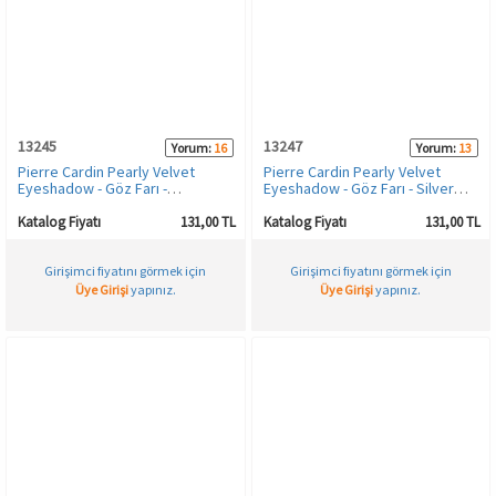
13245
13247
Yorum:
16
Yorum:
13
Pierre Cardin Pearly Velvet
Pierre Cardin Pearly Velvet
Eyeshadow - Göz Farı -
Eyeshadow - Göz Farı - Silver
Cashmere
Grey
Katalog Fiyatı
131,00 TL
Katalog Fiyatı
131,00 TL
Girişimci fiyatını görmek için
Girişimci fiyatını görmek için
Üye Girişi
yapınız.
Üye Girişi
yapınız.