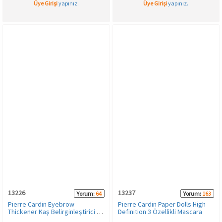
Üye Girişi
yapınız.
Üye Girişi
yapınız.
13226
13237
Yorum:
64
Yorum:
163
Pierre Cardin Eyebrow
Pierre Cardin Paper Dolls High
Thickener Kaş Belirginleştirici -
Definition 3 Özellikli Mascara
Brunette - 003