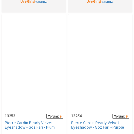
Üye Girişi
yapınız.
Üye Girişi
yapınız.
13253
13254
Yorum:
9
Yorum:
9
Pierre Cardin Pearly Velvet
Pierre Cardin Pearly Velvet
Eyeshadow - Göz Farı - Plum
Eyeshadow - Göz Farı - Purple