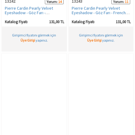
13242
13243
Yorum:
14
Yorum:
11
Pierre Cardin Pearly Velvet
Pierre Cardin Pearly Velvet
Eyeshadow - Göz Farı -
Eyeshadow - Göz Farı - French
Marshmallow
Vanilla
Katalog Fiyatı
131,00 TL
Katalog Fiyatı
131,00 TL
Girişimci fiyatını görmek için
Girişimci fiyatını görmek için
Üye Girişi
yapınız.
Üye Girişi
yapınız.