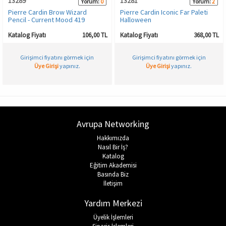
13289
13281
Yorum:
0
Yorum:
2
Pierre Cardin Brow Wizard
Pierre Cardin Iconic Far Paleti
Pencil - Current Mood 419
Halloween
Katalog Fiyatı
106,00 TL
Katalog Fiyatı
368,00 TL
Girişimci fiyatını görmek için
Girişimci fiyatını görmek için
Üye Girişi
yapınız.
Üye Girişi
yapınız.
Avrupa Networking
Hakkımızda
Nasıl Bir İş?
Katalog
Eğitim Akademisi
Basında Biz
İletişim
Yardım Merkezi
Üyelik İşlemleri