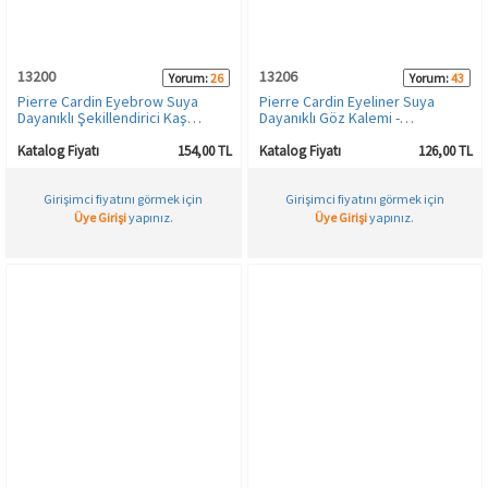
HAMİLE İÇ GİYİM
Spor & Outdoor
Bronzer
13200
13206
Yorum:
26
Yorum:
43
T-SHIRT
Makyaj Sabitleyici
Pierre Cardin Eyebrow Suya
Pierre Cardin Eyeliner Suya
Dayanıklı Şekillendirici Kaş
Dayanıklı Göz Kalemi -
Kalemi - Auburn - 100
Greensward - 150
PANTOLON
Katalog Fiyatı
154,00 TL
Katalog Fiyatı
126,00 TL
Girişimci fiyatını görmek için
Girişimci fiyatını görmek için
TAYT
Üye Girişi
yapınız.
Üye Girişi
yapınız.
ŞORT
KADIN PLAJ GİYİM
KORSE
YÜN ve TERMAL GİYİM
Çorap