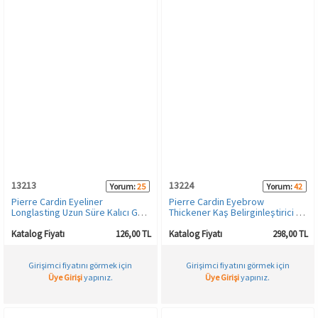
13213
13224
Yorum:
25
Yorum:
42
Pierre Cardin Eyeliner
Pierre Cardin Eyebrow
Longlasting Uzun Süre Kalıcı Göz
Thickener Kaş Belirginleştirici -
Kalemi - Nutbrown - 850
Ash Blonde - 001
Katalog Fiyatı
126,00 TL
Katalog Fiyatı
298,00 TL
Girişimci fiyatını görmek için
Girişimci fiyatını görmek için
Üye Girişi
yapınız.
Üye Girişi
yapınız.