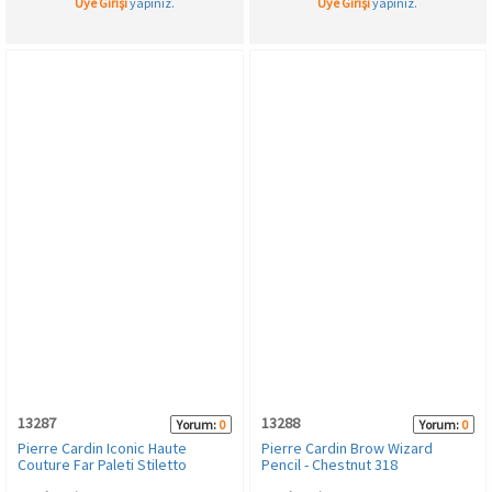
Üye Girişi
yapınız.
Üye Girişi
yapınız.
13287
13288
Yorum:
0
Yorum:
0
Pierre Cardin Iconic Haute
Pierre Cardin Brow Wizard
Couture Far Paleti Stiletto
Pencil - Chestnut 318