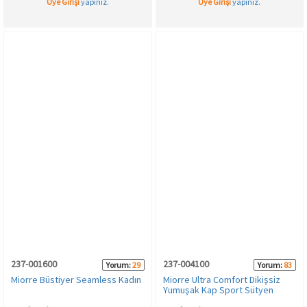
Üye Girişi
yapınız.
Üye Girişi
yapınız.
237-001600
237-004100
Yorum:
29
Yorum:
83
Miorre Büstiyer Seamless Kadın
Miorre Ultra Comfort Dikişsiz
Yumuşak Kap Sport Sütyen