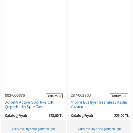
002-000876
237-001700
Yorum:
3
Yorum:
11
DoReMi Active Sportive Çift
Miorre Büstiyer Seamless Kadın
Çizgili Kadın Spor Tayt
Yüzücü
Katalog Fiyatı
323,00 TL
Katalog Fiyatı
226,00 TL
Girişimci fiyatını görmek için
Girişimci fiyatını görmek için