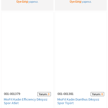
Üye Girişi
yapınız.
Üye Girişi
yapınız.
001-001379
001-001381
Yorum:
3
Yorum:
0
MioFit Kadın Efficiency Dikişsiz
MioFit Kadın Dianthus Dikişsiz
Spor Atlet
Spor Tişört