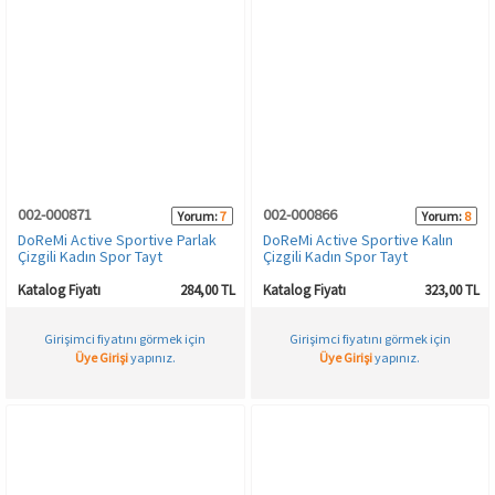
002-000871
002-000866
Yorum:
7
Yorum:
8
DoReMi Active Sportive Parlak
DoReMi Active Sportive Kalın
Çizgili Kadın Spor Tayt
Çizgili Kadın Spor Tayt
Katalog Fiyatı
284,00 TL
Katalog Fiyatı
323,00 TL
Girişimci fiyatını görmek için
Girişimci fiyatını görmek için
Üye Girişi
yapınız.
Üye Girişi
yapınız.