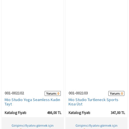
001-002102
001-002103
Yorum:
0
Yorum:
0
Mio Studio Yoga Seamless Kadın
Mio Studio Turtleneck Sports
Tayt
Kısa Üst
Katalog Fiyatı
466,00 TL
Katalog Fiyatı
347,00 TL
Girişimci fiyatını görmek için
Girişimci fiyatını görmek için