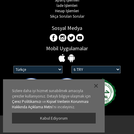
Sipariş İşlemleri
İade İşlemleri
Hesap İşlemleri
Sıkça Sorulan Sorular
Sosyal Medya
Mobil Uygulamalar
Sizlere daha iyi hizmet sunabilmek amacıyla
çerezler kullanıyoruz. Detaylı bilgiye ulaşmak için
Çerez Politikamızı
ve
Kişisel Verilerin Korunması
Hakkında Açıklama Metni
'ni inceleyiniz.
Kabul Ediyorum
Kullanım Koşulları
KVKK ve Gizlilik Politikası