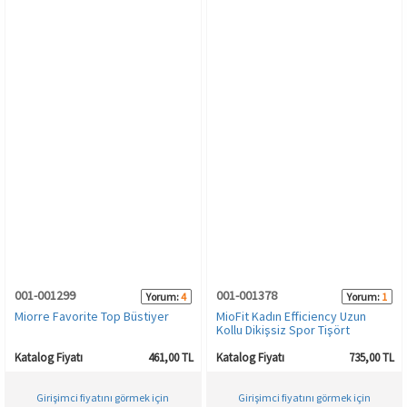
001-001299
001-001378
Yorum:
4
Yorum:
1
Miorre Favorite Top Büstiyer
MioFit Kadın Efficiency Uzun
Kollu Dikişsiz Spor Tişört
Katalog Fiyatı
461,00 TL
Katalog Fiyatı
735,00 TL
Girişimci fiyatını görmek için
Girişimci fiyatını görmek için