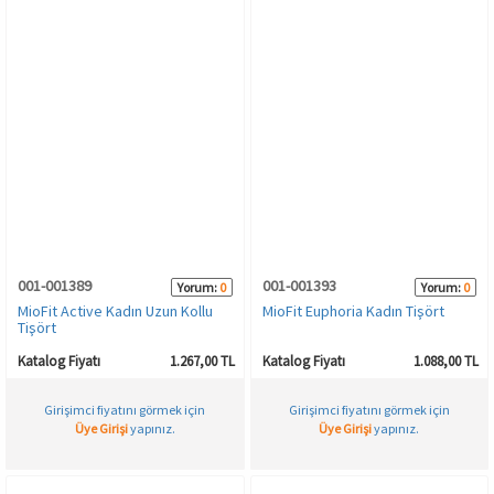
001-001389
001-001393
Yorum:
0
Yorum:
0
MioFit Active Kadın Uzun Kollu
MioFit Euphoria Kadın Tişört
Tişört
Katalog Fiyatı
1.267,00 TL
Katalog Fiyatı
1.088,00 TL
Girişimci fiyatını görmek için
Girişimci fiyatını görmek için
Üye Girişi
yapınız.
Üye Girişi
yapınız.