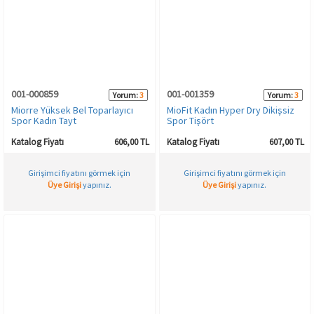
Spor & Outdoor
AKSESUAR
001-000859
001-001359
Yorum:
3
Yorum:
3
Miorre Yüksek Bel Toparlayıcı
MioFit Kadın Hyper Dry Dikişsiz
Spor Kadın Tayt
Spor Tişört
Katalog Fiyatı
606,00 TL
Katalog Fiyatı
607,00 TL
Girişimci fiyatını görmek için
Girişimci fiyatını görmek için
Üye Girişi
yapınız.
Üye Girişi
yapınız.