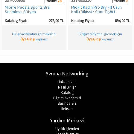
237-006900
237-009210
Yorum:
28
Yorum:
0
Miorre Pedsiz Sports Bra
MioFit Kadın Pro Dry Fit Uzun
Seamless Sütyen
Kollu Dikişsiz Spor Tişört
Katalog Fiyatı
278,00 TL
Katalog Fiyatı
894,00 TL
Girişimci fiyatını görmek için
Girişimci fiyatını görmek için
Üye Girişi
yapınız.
Üye Girişi
yapınız.
Avrupa Networking
Hakkımızda
Nasıl Bir İş?
Katalog
Eğitim Akademisi
Basında Biz
İletişim
Yardım Merkezi
Üyelik İşlemleri