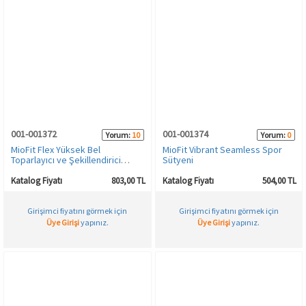
001-001372
001-001374
Yorum:
10
Yorum:
0
MioFit Flex Yüksek Bel
MioFit Vibrant Seamless Spor
Toparlayıcı ve Şekillendirici
Sütyeni
Seamless Kadın Spor Tayt
Katalog Fiyatı
803,00 TL
Katalog Fiyatı
504,00 TL
Girişimci fiyatını görmek için
Girişimci fiyatını görmek için
Üye Girişi
yapınız.
Üye Girişi
yapınız.