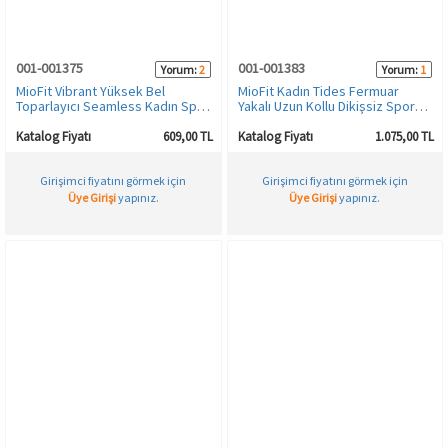
001-001375
001-001383
Yorum:
2
Yorum:
1
MioFit Vibrant Yüksek Bel
MioFit Kadın Tides Fermuar
Toparlayıcı Seamless Kadın Spor
Yakalı Uzun Kollu Dikişsiz Spor
Tayt
Tişört
Katalog Fiyatı
609,00 TL
Katalog Fiyatı
1.075,00 TL
Girişimci fiyatını görmek için
Girişimci fiyatını görmek için
Üye Girişi
yapınız.
Üye Girişi
yapınız.