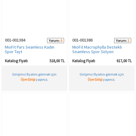
001-001384
001-001386
Yorum:
0
Yorum:
2
MioFit Pars Seamless Kadın
MioFit Macrophylla Destekli
Spor Tayt
Seamless Spor Sütyen
Katalog Fiyatı
518,00 TL
Katalog Fiyatı
617,00 TL
Girişimci fiyatını görmek için
Girişimci fiyatını görmek için
Üye Girişi
yapınız.
Üye Girişi
yapınız.