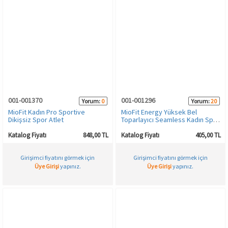
001-001370
001-001296
Yorum:
0
Yorum:
20
MioFit Kadın Pro Sportive
MioFit Energy Yüksek Bel
Dikişsiz Spor Atlet
Toparlayıcı Seamless Kadın Spor
Tayt
Katalog Fiyatı
848,00 TL
Katalog Fiyatı
405,00 TL
Girişimci fiyatını görmek için
Girişimci fiyatını görmek için
Üye Girişi
yapınız.
Üye Girişi
yapınız.