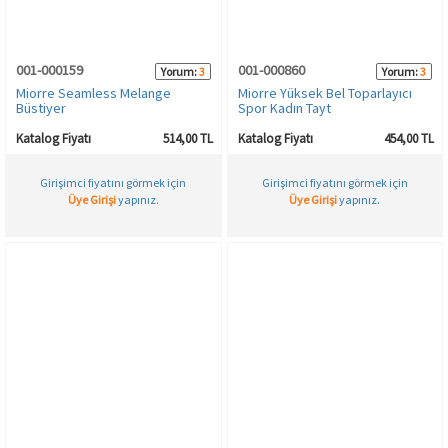
HAMİLE İÇ GİYİM
Spor & Outdoor
Bronzer
001-000159
001-000860
Yorum:
3
Yorum:
3
T-SHIRT
Makyaj Sabitleyici
Miorre Seamless Melange
Miorre Yüksek Bel Toparlayıcı
Büstiyer
Spor Kadın Tayt
PANTOLON
Katalog Fiyatı
514,00 TL
Katalog Fiyatı
454,00 TL
Girişimci fiyatını görmek için
Girişimci fiyatını görmek için
TAYT
Üye Girişi
yapınız.
Üye Girişi
yapınız.
ŞORT
KADIN PLAJ GİYİM
KORSE
YÜN ve TERMAL GİYİM
Çorap