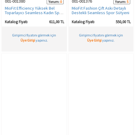
001-001380
001-001376
Yorum:
0
Yorum:
5
MioFit Efficiency Yüksek Bel
MioFit Fashion Çift Askı Detaylı
Toparlayıcı Seamless Kadın Spor
Destekli Seamless Spor Sütyeni
Tayt
Katalog Fiyatı
611,00 TL
Katalog Fiyatı
550,00 TL
Girişimci fiyatını görmek için
Girişimci fiyatını görmek için
Üye Girişi
yapınız.
Üye Girişi
yapınız.