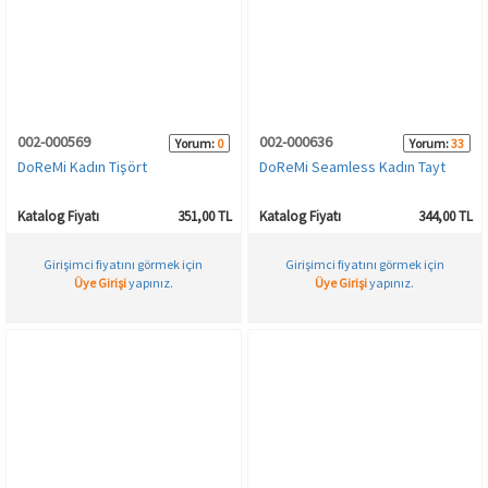
002-000569
002-000636
Yorum:
0
Yorum:
33
DoReMi Kadın Tişört
DoReMi Seamless Kadın Tayt
Katalog Fiyatı
351,00 TL
Katalog Fiyatı
344,00 TL
Girişimci fiyatını görmek için
Girişimci fiyatını görmek için
Üye Girişi
yapınız.
Üye Girişi
yapınız.