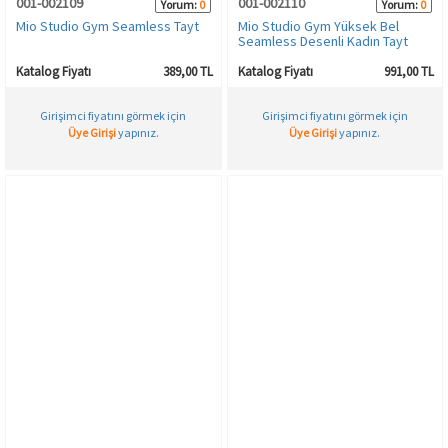
001-002109
001-002110
Yorum:
0
Yorum:
0
Mio Studio Gym Seamless Tayt
Mio Studio Gym Yüksek Bel
Seamless Desenli Kadın Tayt
Katalog Fiyatı
389,00 TL
Katalog Fiyatı
991,00 TL
Girişimci fiyatını görmek için
Girişimci fiyatını görmek için
Üye Girişi
yapınız.
Üye Girişi
yapınız.