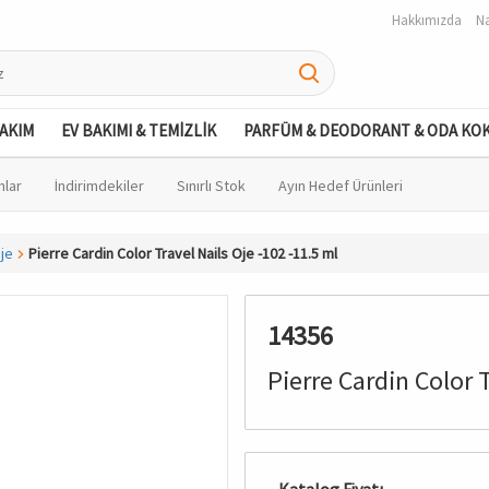
Hakkımızda
Na
BAKIM
EV BAKIMI & TEMİZLİK
PARFÜM & DEODORANT & ODA KO
nlar
İndirimdekiler
Sınırlı Stok
Ayın Hedef Ürünleri
je
Pierre Cardin Color Travel Nails Oje -102 -11.5 ml
14356
Pierre Cardin Color T