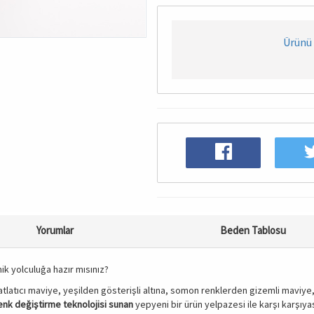
Ürünü 
Yorumlar
Beden Tablosu
mik yolculuğa hazır mısınız?
ahatlatıcı maviye, yeşilden gösterişli altına, somon renklerden gizemli mavi
renk değiştirme teknolojisi sunan
yepyeni bir ürün yelpazesi ile karşı karşıyas