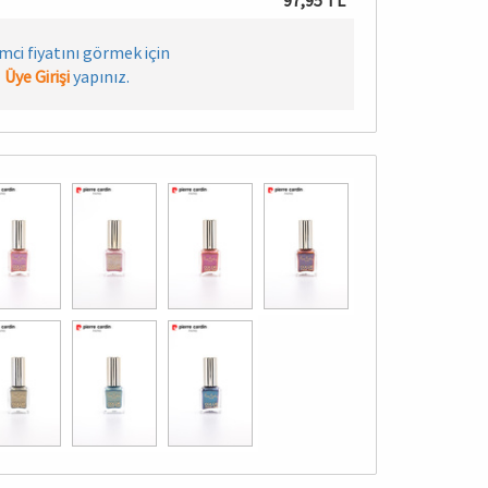
97,95 TL
imci fiyatını görmek için
Üye Girişi
yapınız.