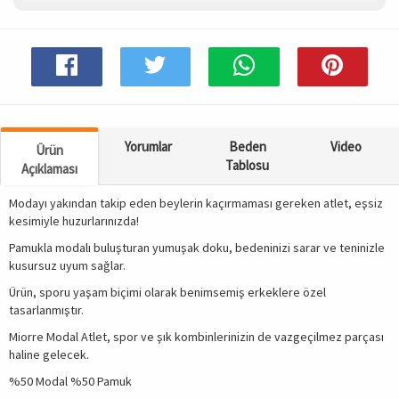
Spor & Outdoor
AKSESUAR
Yorumlar
Beden
Video
Ürün
Tablosu
Açıklaması
Modayı yakından takip eden beylerin kaçırmaması gereken atlet, eşsiz
kesimiyle huzurlarınızda!
Pamukla modalı buluşturan yumuşak doku, bedeninizi sarar ve teninizle
kusursuz uyum sağlar.
Ürün, sporu yaşam biçimi olarak benimsemiş erkeklere özel
tasarlanmıştır.
Miorre Modal Atlet, spor ve şık kombinlerinizin de vazgeçilmez parçası
haline gelecek.
%50 Modal %50 Pamuk