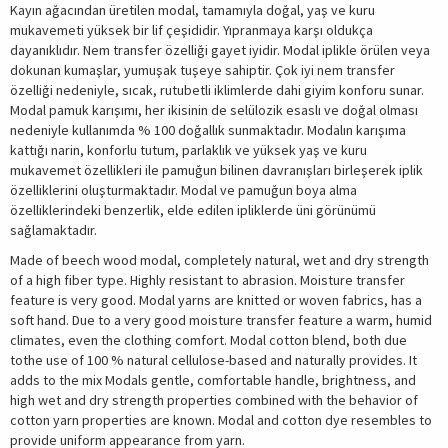
Kayın ağacından üretilen modal, tamamıyla doğal, yaş ve kuru
mukavemeti yüksek bir lif çeşididir. Yıpranmaya karşı oldukça
dayanıklıdır. Nem transfer özelliği gayet iyidir. Modal iplikle örülen veya
dokunan kumaşlar, yumuşak tuşeye sahiptir. Çok iyi nem transfer
özelliği nedeniyle, sıcak, rutubetli iklimlerde dahi giyim konforu sunar.
Modal pamuk karışımı, her ikisinin de selülozik esaslı ve doğal olması
nedeniyle kullanımda % 100 doğallık sunmaktadır. Modalın karışıma
kattığı narin, konforlu tutum, parlaklık ve yüksek yaş ve kuru
mukavemet özellikleri ile pamuğun bilinen davranışları birleşerek iplik
özelliklerini oluşturmaktadır. Modal ve pamuğun boya alma
özelliklerindeki benzerlik, elde edilen ipliklerde üni görünümü
sağlamaktadır.
Made of beech wood modal, completely natural, wet and dry strength
of a high fiber type. Highly resistant to abrasion. Moisture transfer
feature is very good. Modal yarns are knitted or woven fabrics, has a
soft hand. Due to a very good moisture transfer feature a warm, humid
climates, even the clothing comfort. Modal cotton blend, both due
tothe use of 100 % natural cellulose-based and naturally provides. It
adds to the mix Modals gentle, comfortable handle, brightness, and
high wet and dry strength properties combined with the behavior of
cotton yarn properties are known. Modal and cotton dye resembles to
provide uniform appearance from yarn.