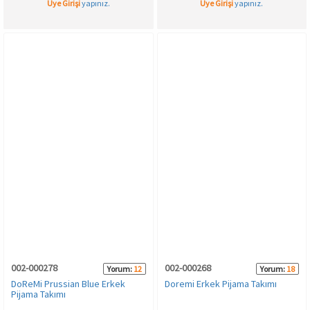
Üye Girişi
yapınız.
Üye Girişi
yapınız.
002-000278
002-000268
Yorum:
12
Yorum:
18
DoReMi Prussian Blue Erkek
Doremi Erkek Pijama Takımı
Pijama Takımı