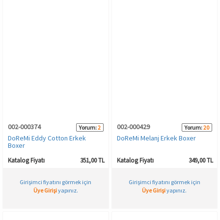
002-000374
002-000429
Yorum:
2
Yorum:
20
DoReMi Eddy Cotton Erkek
DoReMi Melanj Erkek Boxer
Boxer
Katalog Fiyatı
351,00 TL
Katalog Fiyatı
349,00 TL
Girişimci fiyatını görmek için
Girişimci fiyatını görmek için
Üye Girişi
yapınız.
Üye Girişi
yapınız.