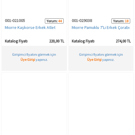
001-021005
001-029038
Yorum:
44
Yorum:
18
Miorre Kaşkorse Erkek Atlet
Miorre Pamuklu 7'Li Erkek Çorabı
Katalog Fiyatı
220,00 TL
Katalog Fiyatı
274,00 TL
Girişimci fiyatını görmek için
Girişimci fiyatını görmek için
Üye Girişi
yapınız.
Üye Girişi
yapınız.