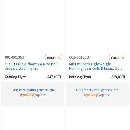
001-001353
001-001358
Yorum:
4
Yorum:
4
MioFit Erkek Phantom Kısa Kollu
MioFit Erkek Lightweight
Dikişsiz Spor Tişört
Running Kısa Kollu Dikişsiz Spor
Tişört
Katalog Fiyatı
547,00 TL
Katalog Fiyatı
539,00 TL
Girişimci fiyatını görmek için
Girişimci fiyatını görmek için
Üye Girişi
yapınız.
Üye Girişi
yapınız.