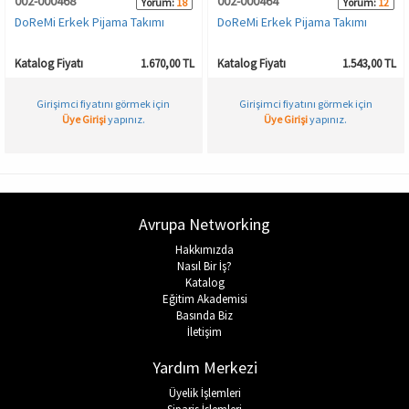
002-000468
002-000464
Yorum:
18
Yorum:
12
DoReMi Erkek Pijama Takımı
DoReMi Erkek Pijama Takımı
Katalog Fiyatı
1.670,00 TL
Katalog Fiyatı
1.543,00 TL
Girişimci fiyatını görmek için
Girişimci fiyatını görmek için
Üye Girişi
yapınız.
Üye Girişi
yapınız.
Avrupa Networking
Hakkımızda
Nasıl Bir İş?
Katalog
Eğitim Akademisi
Basında Biz
İletişim
Yardım Merkezi
Üyelik İşlemleri