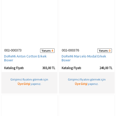
002-000373
002-000376
Yorum:
4
Yorum:
0
DoReMi Anton Cotton Erkek
DoReMi Marcelo Modal Erkek
Boxer
Boxer
Katalog Fiyatı
303,00 TL
Katalog Fiyatı
240,00 TL
Girişimci fiyatını görmek için
Girişimci fiyatını görmek için
Üye Girişi
yapınız.
Üye Girişi
yapınız.