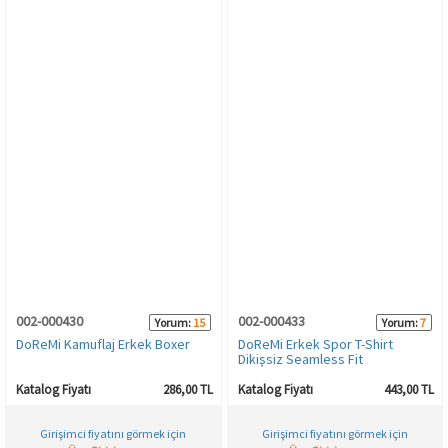
002-000430
002-000433
Yorum:
15
Yorum:
7
DoReMi Kamuflaj Erkek Boxer
DoReMi Erkek Spor T-Shirt
Dikişsiz Seamless Fit
Katalog Fiyatı
286,00 TL
Katalog Fiyatı
443,00 TL
Girişimci fiyatını görmek için
Girişimci fiyatını görmek için