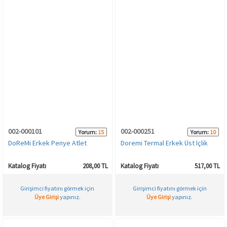
002-000101
002-000251
Yorum:
15
Yorum:
10
DoReMi Erkek Penye Atlet
Doremi Termal Erkek Üst İçlik
Katalog Fiyatı
208,00 TL
Katalog Fiyatı
517,00 TL
Girişimci fiyatını görmek için
Girişimci fiyatını görmek için
Üye Girişi
yapınız.
Üye Girişi
yapınız.