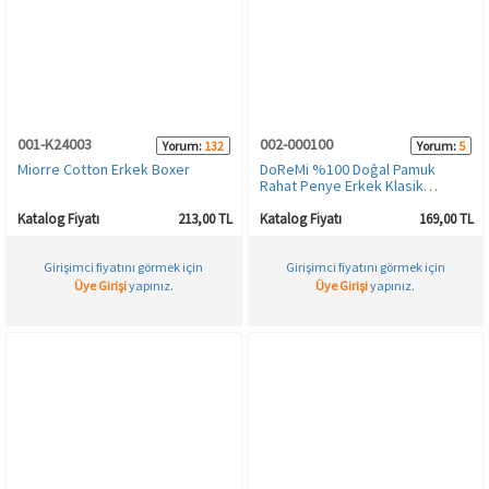
001-K24003
002-000100
Yorum:
132
Yorum:
5
Miorre Cotton Erkek Boxer
DoReMi %100 Doğal Pamuk
Rahat Penye Erkek Klasik
Terletmeyen Slip Külot
Katalog Fiyatı
213,00 TL
Katalog Fiyatı
169,00 TL
Girişimci fiyatını görmek için
Girişimci fiyatını görmek için
Üye Girişi
yapınız.
Üye Girişi
yapınız.