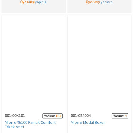
Üye Girişi
yapınız.
Üye Girişi
yapınız.
001-00K101
001-024004
Yorum:
161
Yorum:
9
Miorre %100 Pamuk Comfort
Miorre Modal Boxer
Erkek Atlet