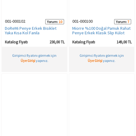
HAMİLE İÇ GİYİM
Spor & Outdoor
Bronzer
001-000102
001-000100
Yorum:
10
Yorum:
7
T-SHIRT
Makyaj Sabitleyici
DoReMi Penye Erkek Bisiklet
Miorre %100 Doğal Pamuk Rahat
Yaka Kısa Kol Fanila
Penye Erkek Klasik Slip Külot
PANTOLON
Katalog Fiyatı
230,00 TL
Katalog Fiyatı
149,00 TL
Girişimci fiyatını görmek için
Girişimci fiyatını görmek için
TAYT
Üye Girişi
yapınız.
Üye Girişi
yapınız.
ŞORT
KADIN PLAJ GİYİM
KORSE
YÜN ve TERMAL GİYİM
Çorap