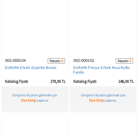
002-000104
002-000102
Yorum:
0
Yorum:
3
DoReMi Erkek Arjantin Boxer
DoReMi Penye Erkek Kısa Kollu
Fanila
Katalog Fiyatı
278,00 TL
Katalog Fiyatı
246,00 TL
Girişimci fiyatını görmek için
Girişimci fiyatını görmek için
Üye Girişi
yapınız.
Üye Girişi
yapınız.