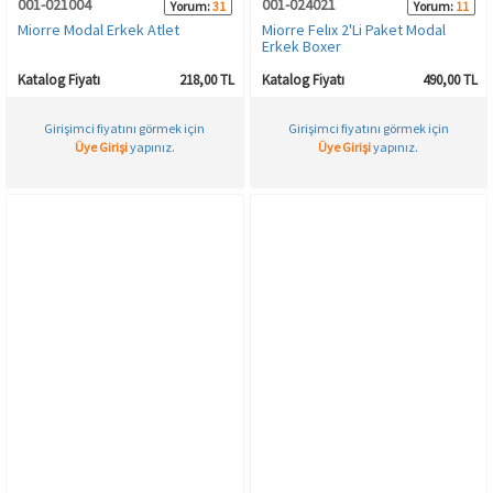
001-021004
001-024021
Yorum:
31
Yorum:
11
Miorre Modal Erkek Atlet
Miorre Felıx 2'Li Paket Modal
Erkek Boxer
Katalog Fiyatı
218,00 TL
Katalog Fiyatı
490,00 TL
Girişimci fiyatını görmek için
Girişimci fiyatını görmek için
Üye Girişi
yapınız.
Üye Girişi
yapınız.