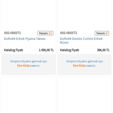
002-000371
002-000372
Yorum:
21
Yorum:
0
DoReMi Erkek Pijama Takımı
DoReMi Dennis Cotton Erkek
Boxer
Katalog Fiyatı
1.990,00 TL
Katalog Fiyatı
306,00 TL
Girişimci fiyatını görmek için
Girişimci fiyatını görmek için
Üye Girişi
yapınız.
Üye Girişi
yapınız.