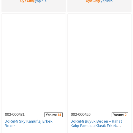
Üye Girişi
yapınız.
Üye Girişi
yapınız.
002-000431
002-000455
Yorum:
14
Yorum:
2
DoReMi Sky Kamuflaj Erkek
DoReMi Büyük Beden – Rahat
Boxer
Kalıp Pamuklu Klasik Erkek
Poplin Boxer