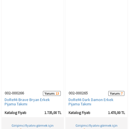
002-000266
002-000265
Yorum:
13
Yorum:
7
DoReMi Brave Bryan Erkek
DoReMi Dark Damon Erkek
Pijama Takımı
Pijama Takımı
Katalog Fiyatı
1.735,00 TL
Katalog Fiyatı
1.470,00 TL
Girişimci fiyatını görmek için
Girişimci fiyatını görmek için