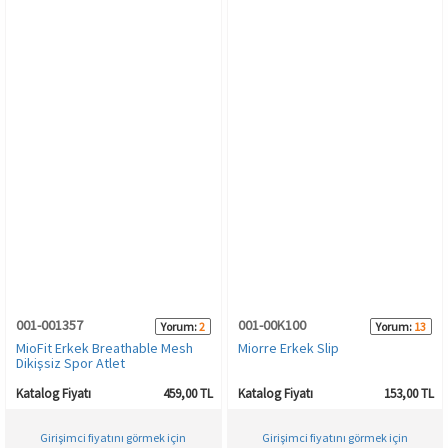
001-001357
001-00K100
Yorum:
2
Yorum:
13
MioFit Erkek Breathable Mesh
Miorre Erkek Slip
Dikişsiz Spor Atlet
Katalog Fiyatı
459,00 TL
Katalog Fiyatı
153,00 TL
Girişimci fiyatını görmek için
Girişimci fiyatını görmek için