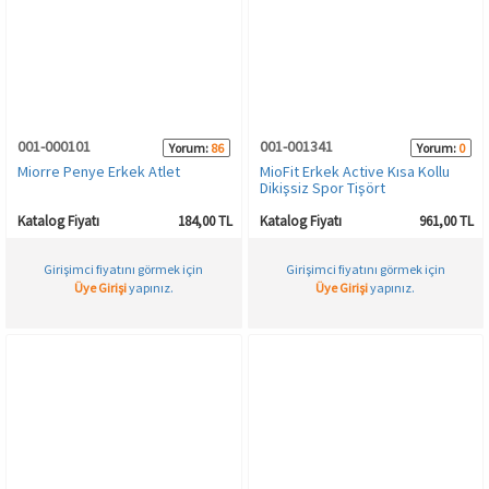
Spor & Outdoor
AKSESUAR
001-000101
001-001341
Yorum:
86
Yorum:
0
Miorre Penye Erkek Atlet
MioFit Erkek Active Kısa Kollu
Dikişsiz Spor Tişört
Katalog Fiyatı
184,00 TL
Katalog Fiyatı
961,00 TL
Girişimci fiyatını görmek için
Girişimci fiyatını görmek için
Üye Girişi
yapınız.
Üye Girişi
yapınız.