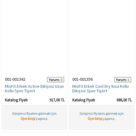
001-001342
001-001356
Yorum:
0
Yorum:
2
MioFit Erkek Active Dikişsiz Uzun
MioFit Erkek Cool Dry Kısa Kollu
Kollu Spor Tişört
Dikişsiz Spor Tişört
Katalog Fiyatı
917,00 TL
Katalog Fiyatı
686,00 TL
Girişimci fiyatını görmek için
Girişimci fiyatını görmek için
Üye Girişi
yapınız.
Üye Girişi
yapınız.