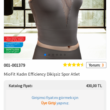
HAMİLE İÇ GİYİM
Spor & Outdoor
Bronzer
T-SHIRT
Makyaj Sabitleyici
PANTOLON
TAYT
ŞORT
001-001379
Yorum:
3
KADIN PLAJ GİYİM
MioFit Kadın Efficiency Dikişsiz Spor Atlet
KORSE
Katalog Fiyatı
430,00 TL
YÜN ve TERMAL GİYİM
Girişimci fiyatını görmek için
Üye Girişi
yapınız.
Çorap