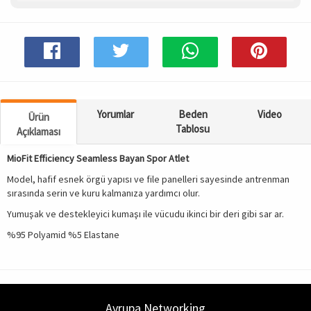
Spor & Outdoor
AKSESUAR
Yorumlar
Beden
Video
Ürün
Tablosu
Açıklaması
MioFit Efficiency Seamless Bayan Spor Atlet
Model, hafif esnek örgü yapısı ve file panelleri sayesinde antrenman
sırasında serin ve kuru kalmanıza yardımcı olur.
Yumuşak ve destekleyici kumaşı ile vücudu ikinci bir deri gibi sar ar.
%95 Polyamid %5 Elastane
Avrupa Networking