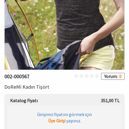
HAMİLE İÇ GİYİM
Spor & Outdoor
Bronzer
T-SHIRT
Makyaj Sabitleyici
PANTOLON
TAYT
ŞORT
002-000567
Yorum:
0
KADIN PLAJ GİYİM
DoReMi Kadın Tişört
KORSE
Katalog Fiyatı
351,00 TL
YÜN ve TERMAL GİYİM
Girişimci fiyatını görmek için
Üye Girişi
yapınız.
Çorap