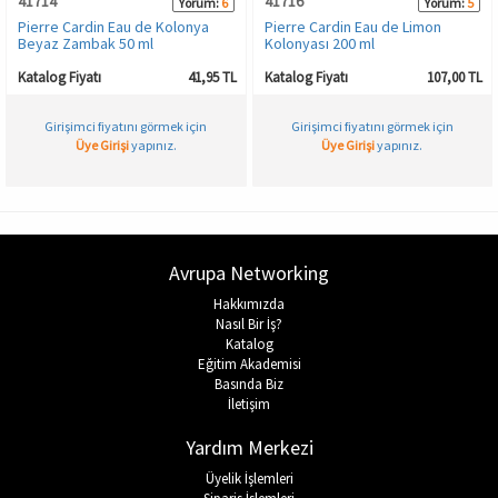
41714
41716
Yorum:
6
Yorum:
5
Pierre Cardin Eau de Kolonya
Pierre Cardin Eau de Limon
Beyaz Zambak 50 ml
Kolonyası 200 ml
Katalog Fiyatı
41,95 TL
Katalog Fiyatı
107,00 TL
Girişimci fiyatını görmek için
Girişimci fiyatını görmek için
Üye Girişi
yapınız.
Üye Girişi
yapınız.
Avrupa Networking
Hakkımızda
Nasıl Bir İş?
Katalog
Eğitim Akademisi
Basında Biz
İletişim
Yardım Merkezi
Üyelik İşlemleri