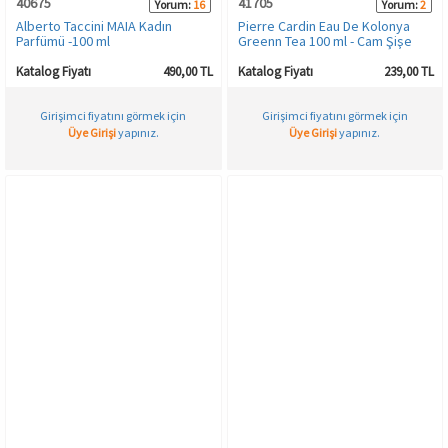
40675
41705
Yorum:
16
Yorum:
2
Alberto Taccini MAIA Kadın
Pierre Cardin Eau De Kolonya
Parfümü -100 ml
Greenn Tea 100 ml - Cam Şişe
Katalog Fiyatı
490,00 TL
Katalog Fiyatı
239,00 TL
Girişimci fiyatını görmek için
Girişimci fiyatını görmek için
Üye Girişi
yapınız.
Üye Girişi
yapınız.