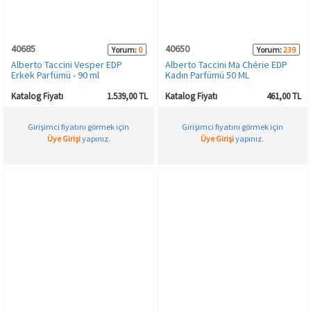
HAMİLE İÇ GİYİM
Spor & Outdoor
Bronzer
40685
40650
Yorum:
0
Yorum:
239
T-SHIRT
Makyaj Sabitleyici
Alberto Taccini Vesper EDP
Alberto Taccini Ma Chérie EDP
Erkek Parfümü - 90 ml
Kadın Parfümü 50 ML
PANTOLON
Katalog Fiyatı
1.539,00 TL
Katalog Fiyatı
461,00 TL
Girişimci fiyatını görmek için
Girişimci fiyatını görmek için
TAYT
Üye Girişi
yapınız.
Üye Girişi
yapınız.
ŞORT
KADIN PLAJ GİYİM
KORSE
YÜN ve TERMAL GİYİM
Çorap