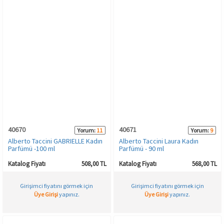
40670
40671
Yorum:
11
Yorum:
9
Alberto Taccini GABRIELLE Kadın
Alberto Taccini Laura Kadın
Parfümü -100 ml
Parfümü - 90 ml
Katalog Fiyatı
508,00 TL
Katalog Fiyatı
568,00 TL
Girişimci fiyatını görmek için
Girişimci fiyatını görmek için
Üye Girişi
yapınız.
Üye Girişi
yapınız.