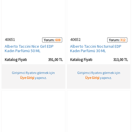
Spor & Outdoor
AKSESUAR
40651
40652
Yorum:
608
Yorum:
312
Alberto Taccini Nice Girl EDP
Alberto Taccini Nocturnal EDP
Kadın Parfümü 50 ML
Kadın Parfümü 30 ML
Katalog Fiyatı
391,00 TL
Katalog Fiyatı
313,00 TL
Girişimci fiyatını görmek için
Girişimci fiyatını görmek için
Üye Girişi
yapınız.
Üye Girişi
yapınız.