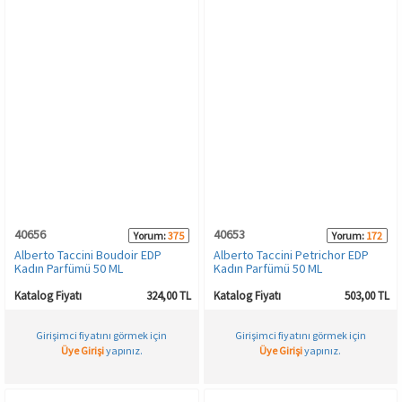
40656
40653
Yorum:
375
Yorum:
172
Alberto Taccini Boudoir EDP
Alberto Taccini Petrichor EDP
Kadın Parfümü 50 ML
Kadın Parfümü 50 ML
Katalog Fiyatı
324,00 TL
Katalog Fiyatı
503,00 TL
Girişimci fiyatını görmek için
Girişimci fiyatını görmek için
Üye Girişi
yapınız.
Üye Girişi
yapınız.