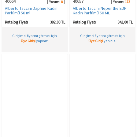
40664
40657
Yorum:
8
Yorum:
173
Alberto Taccini Daphne Kadın
Alberto Taccini Nepenthe EDP
Parfümü 50 ml
Kadın Parfümü 50 ML
Katalog Fiyatı
382,00 TL
Katalog Fiyatı
341,00 TL
Girişimci fiyatını görmek için
Girişimci fiyatını görmek için
Üye Girişi
yapınız.
Üye Girişi
yapınız.