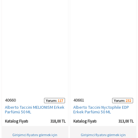
40660
40661
Yorum:
117
Yorum:
232
Alberto Taccini MELIONISM Erkek
Alberto Taccini Nyctophile EDP
Parfümü 50 ML
Erkek Parfümü 50 ML
Katalog Fiyatı
318,00 TL
Katalog Fiyatı
313,00 TL
Girişimci fiyatını görmek için
Girişimci fiyatını görmek için