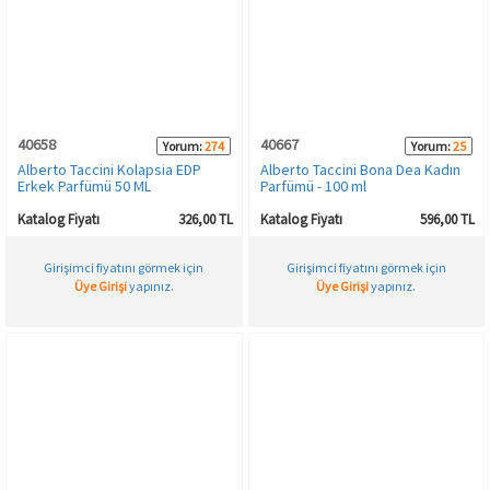
40658
40667
Yorum:
274
Yorum:
25
Alberto Taccini Kolapsia EDP
Alberto Taccini Bona Dea Kadın
Erkek Parfümü 50 ML
Parfümü - 100 ml
Katalog Fiyatı
326,00 TL
Katalog Fiyatı
596,00 TL
Girişimci fiyatını görmek için
Girişimci fiyatını görmek için
Üye Girişi
yapınız.
Üye Girişi
yapınız.