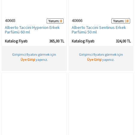
40665
40666
Yorum:
8
Yorum:
18
Alberto Taccini Hyperion Erkek
Alberto Taccini Sentinus Erkek
Parfümü 60 ml
Parfümü 50 ml
Katalog Fiyatı
365,00 TL
Katalog Fiyatı
324,00 TL
Girişimci fiyatını görmek için
Girişimci fiyatını görmek için
Üye Girişi
yapınız.
Üye Girişi
yapınız.