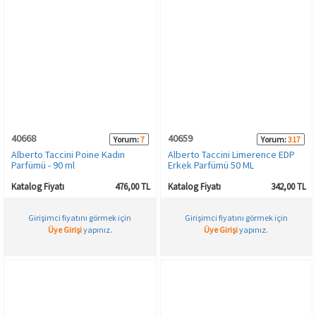
40668
40659
Yorum:
7
Yorum:
317
Alberto Taccini Poine Kadın
Alberto Taccini Limerence EDP
Parfümü - 90 ml
Erkek Parfümü 50 ML
Katalog Fiyatı
476,00 TL
Katalog Fiyatı
342,00 TL
Girişimci fiyatını görmek için
Girişimci fiyatını görmek için
Üye Girişi
yapınız.
Üye Girişi
yapınız.