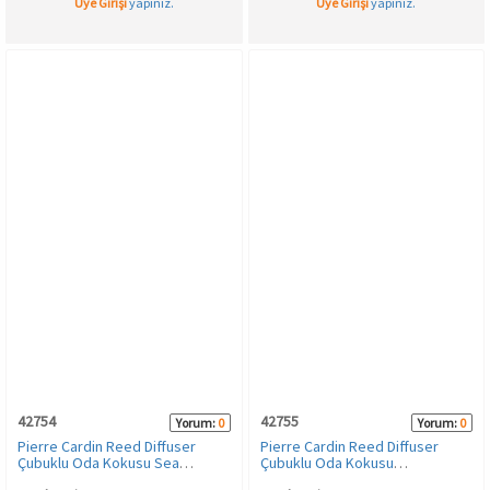
Üye Girişi
yapınız.
Üye Girişi
yapınız.
42754
42755
Yorum:
0
Yorum:
0
Pierre Cardin Reed Diffuser
Pierre Cardin Reed Diffuser
Çubuklu Oda Kokusu Sea
Çubuklu Oda Kokusu
Breeze 50 ml
Sandalwood 50 ml