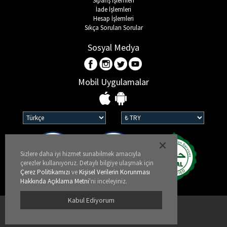
Sipariş İşlemleri
İade İşlemleri
Hesap İşlemleri
Sıkça Sorulan Sorular
Sosyal Medya
Mobil Uygulamalar
Sizlere daha iyi hizmet sunabilmek amacıyla
çerezler kullanıyoruz. Detaylı bilgiye ulaşmak için
Çerez Politikamızı
ve
Kişisel Verilerin Korunması
Hakkında Açıklama Metni
'ni inceleyiniz.
Kabul Ediyorum
Kullanım Koşulları
KVKK ve Gizlilik Politikası