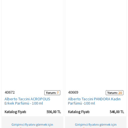
40672
40669
Yorum:
7
Yorum:
20
Alberto Taccini ACROPOLIS
Alberto Taccini PANDORA Kadın
Erkek Parfümü - 100 ml
Parfümü -100 ml
Katalog Fiyatı
556,00 TL
Katalog Fiyatı
546,00 TL
Girişimci fiyatını görmek için
Girişimci fiyatını görmek için