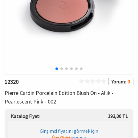
HAMİLE İÇ GİYİM
Spor & Outdoor
Bronzer
T-SHIRT
Makyaj Sabitleyici
PANTOLON
TAYT
ŞORT
12320
Yorum:
0
KADIN PLAJ GİYİM
Pierre Cardin Porcelain Edition Blush On - Allık -
Pearlescent Pink - 002
KORSE
Katalog Fiyatı
193,00 TL
YÜN ve TERMAL GİYİM
Girişimci fiyatını görmek için
Çorap
Üye Girişi
yapınız.