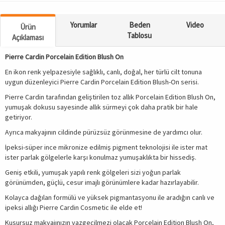
Yorumlar
Beden
Video
Ürün
Tablosu
Açıklaması
Pierre Cardin Porcelain Edition Blush On
En ikon renk yelpazesiyle sağlıklı, canlı, doğal, her türlü cilt tonuna
uygun düzenleyici Pierre Cardin Porcelain Edition Blush-On serisi.
Pierre Cardin tarafından geliştirilen toz allık Porcelain Edition Blush On,
yumuşak dokusu sayesinde allık sürmeyi çok daha pratik bir hale
getiriyor.
Ayrıca makyajının cildinde pürüzsüz görünmesine de yardımcı olur.
İpeksi-süper ince mikronize edilmiş pigment teknolojisi ile ister mat
ister parlak gölgelerle karşı konulmaz yumuşaklıkta bir hissediş.
Geniş etkili, yumuşak yapılı renk gölgeleri sizi yoğun parlak
görünümden, güçlü, cesur imajlı görünümlere kadar hazırlayabilir.
Kolayca dağılan formülü ve yüksek pigmantasyonu ile aradığın canlı ve
ipeksi allığı Pierre Cardin Cosmetic ile elde et!
Kusursuz makyajınızın vazgeçilmezi olacak Porcelain Edition Blush On,