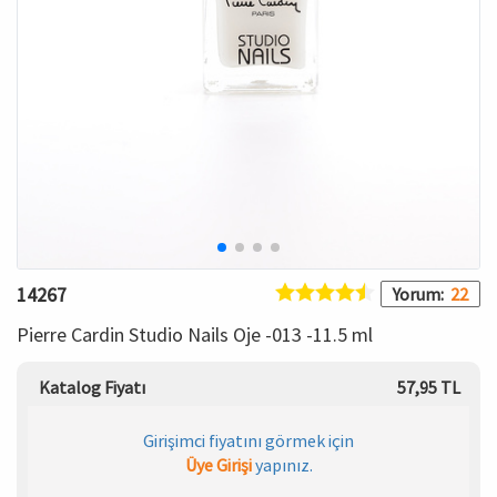
HAMİLE İÇ GİYİM
Spor & Outdoor
Bronzer
T-SHIRT
Makyaj Sabitleyici
PANTOLON
TAYT
ŞORT
14267
Yorum:
22
KADIN PLAJ GİYİM
Pierre Cardin Studio Nails Oje -013 -11.5 ml
KORSE
Katalog Fiyatı
57,95 TL
YÜN ve TERMAL GİYİM
Girişimci fiyatını görmek için
Üye Girişi
yapınız.
Çorap