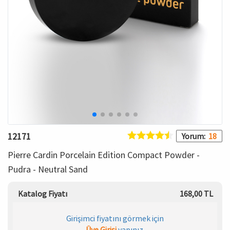
HAMİLE İÇ GİYİM
Spor & Outdoor
Bronzer
T-SHIRT
Makyaj Sabitleyici
PANTOLON
TAYT
ŞORT
12171
Yorum:
18
KADIN PLAJ GİYİM
Pierre Cardin Porcelain Edition Compact Powder -
Pudra - Neutral Sand
KORSE
Katalog Fiyatı
168,00 TL
YÜN ve TERMAL GİYİM
Girişimci fiyatını görmek için
Çorap
Üye Girişi
yapınız.