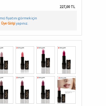
227,00 TL
imci fiyatını görmek için
Üye Girişi
yapınız.