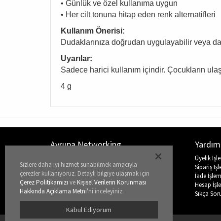
• Günlük ve özel kullanıma uygun
• Her cilt tonuna hitap eden renk alternatifleri
Kullanım Önerisi:
Dudaklarınıza doğrudan uygulayabilir veya daha
Uyarılar:
Sadece harici kullanım içindir. Çocukların ul
4 g
Avrupa Networking
Yardım
Hakkımızda
Üyelik İşl
Sizlere daha iyi hizmet sunabilmek amacıyla
Nasıl Bir İş?
Sipariş İşl
çerezler kullanıyoruz. Detaylı bilgiye ulaşmak için
Katalog
İade İşlem
Çerez Politikamızı
ve
Kişisel Verilerin Korunması
Eğitim Akademisi
Hesap İşle
Hakkında Açıklama Metni
'ni inceleyiniz.
Basında Biz
Sıkça Sor
İletişim
Kabul Ediyorum