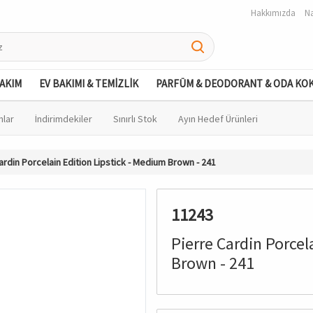
Hakkımızda
Na
BAKIM
EV BAKIMI & TEMİZLİK
PARFÜM & DEODORANT & ODA KO
nlar
İndirimdekiler
Sınırlı Stok
Ayın Hedef Ürünleri
ardin Porcelain Edition Lipstick - Medium Brown - 241
11243
Pierre Cardin Porcel
Brown - 241