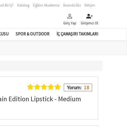
sıl Bir İş?
Katalog
Eğitim Akademisi
Basında Biz
İletişim
Giriş Yap
Girişimci Ol
KUSU
SPOR & OUTDOOR
İÇ ÇAMAŞIRI TAKIMLARI
Yorum:
18
ain Edition Lipstick - Medium