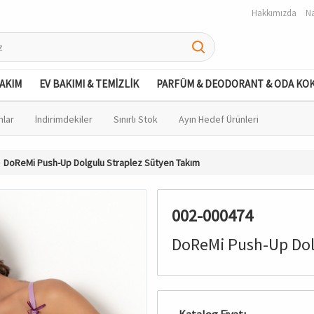
Hakkımızda
Na
BAKIM
EV BAKIMI & TEMİZLİK
PARFÜM & DEODORANT & ODA KO
nlar
İndirimdekiler
Sınırlı Stok
Ayın Hedef Ürünleri
DoReMi Push-Up Dolgulu Straplez Sütyen Takım
002-000474
DoReMi Push-Up Dol