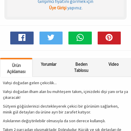
Girişimci fiyatını görmek için
Üye Girişi
yapınız.
Spor & Outdoor
AKSESUAR
Yorumlar
Beden
Video
Ürün
Tablosu
Açıklaması
Vahşi doğadan gelen çekicilik...
Vahşi doğadan ilham alan bu muhteşem takım, içinizdeki dişi yanı orta ya
çıkaracak!
Sütyeni göğüslerinizi destekleyerek çekici bir görünüm sağlarken,
minik gül detayları da ürüne ayrı bir zarafet katıyor.
Askılarının değiştirilebilir olmasıyla da son derece kullanışlı.
Takım 2 parçadan oluşmaktadır. Dolguludur. Küçük ve şık detayları ile