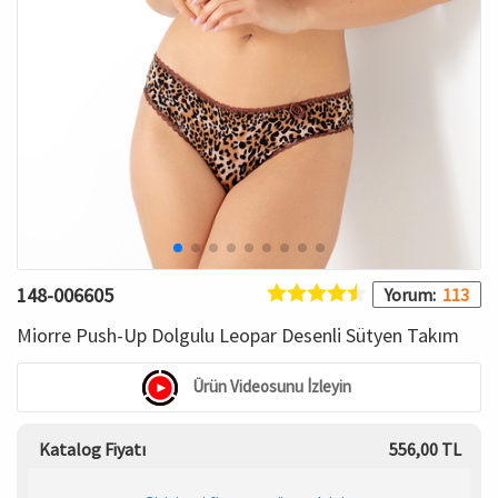
HAMİLE İÇ GİYİM
Spor & Outdoor
Bronzer
T-SHIRT
Makyaj Sabitleyici
PANTOLON
TAYT
ŞORT
148-006605
Yorum:
113
KADIN PLAJ GİYİM
Miorre Push-Up Dolgulu Leopar Desenli Sütyen Takım
KORSE
Ürün Videosunu İzleyin
YÜN ve TERMAL GİYİM
Katalog Fiyatı
556,00 TL
Çorap