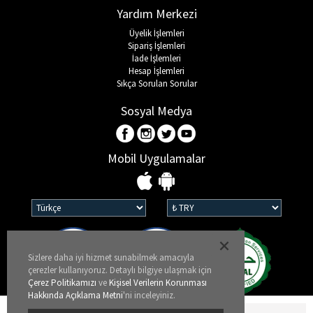
Yardım Merkezi
Üyelik İşlemleri
Sipariş İşlemleri
İade İşlemleri
Hesap İşlemleri
Sıkça Sorulan Sorular
Sosyal Medya
Mobil Uygulamalar
Sizlere daha iyi hizmet sunabilmek amacıyla
çerezler kullanıyoruz. Detaylı bilgiye ulaşmak için
Çerez Politikamızı
ve
Kişisel Verilerin Korunması
Hakkında Açıklama Metni
'ni inceleyiniz.