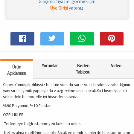
Girişimci fiyatını görmek için
Üye Girişi
yapınız.
Spor & Outdoor
AKSESUAR
Yorumlar
Beden
Video
Ürün
Tablosu
Açıklaması
Süper Yumuşak,dikişsiz bu ürün vücudu sarar ve iz bırakmaz rahatlığının
yanı sıra hijyenik yapısıylada v azgeçilmeziniz olacak.Sırt kısmı yüzücü
şeklindeki bu modelle iyi hissedeceksiniz.
%90 Polyamid,%10 Elastan
ÖZELLİKLERİ
-Terlemeye bağlı istenmeyen kokuları önler.
-Nefes alma özelliğine sahiptir.Sıcak ve nemli iklimlerde bile konforlu bir