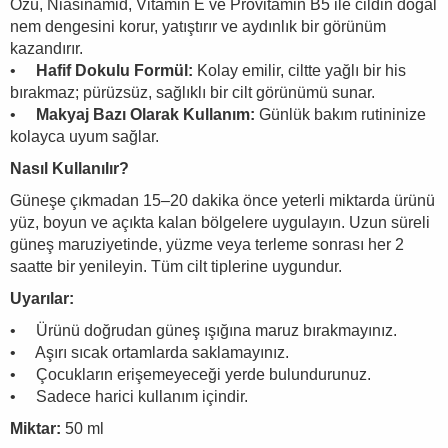
Özü, Niasinamid, Vitamin E ve Provitamin B5 ile cildin doğal
nem dengesini korur, yatıştırır ve aydınlık bir görünüm
kazandırır.
•
Hafif Dokulu Formül:
Kolay emilir, ciltte yağlı bir his
bırakmaz; pürüzsüz, sağlıklı bir cilt görünümü sunar.
•
Makyaj Bazı Olarak Kullanım:
Günlük bakım rutininize
kolayca uyum sağlar.
Nasıl Kullanılır?
Güneşe çıkmadan 15–20 dakika önce yeterli miktarda ürünü
yüz, boyun ve açıkta kalan bölgelere uygulayın. Uzun süreli
güneş maruziyetinde, yüzme veya terleme sonrası her 2
saatte bir yenileyin. Tüm cilt tiplerine uygundur.
Uyarılar:
• Ürünü doğrudan güneş ışığına maruz bırakmayınız.
• Aşırı sıcak ortamlarda saklamayınız.
• Çocukların erişemeyeceği yerde bulundurunuz.
• Sadece harici kullanım içindir.
Miktar:
50 ml