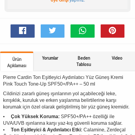
Spor & Outdoor
AKSESUAR
Yorumlar
Beden
Video
Ürün
Tablosu
Açıklaması
Pierre Cardin Ton Eşitleyici Aydınlatıcı Yüz Güneş Kremi
Pink Touch Tone-Up SPF50+/PA++ – 50 ml
Cildinizi zararlı güneş ışınlarının yol açabileceği leke,
kırışıklık, kuruluk ve erken yaşlanma belirtilerine karşı
korumak için özel olarak geliştirilmiş bir yüz güneş kremidir.
•
Çok Yüksek Koruma:
SPF50+/PA++ özelliği ile
UVA/UVB ışınlarına karşı yaz-kış güvenli koruma sağlar.
•
Ton Eşitleyici & Aydınlatıcı Etki:
Calamine, Zerdeçal