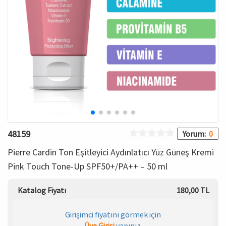
HAMİLE İÇ GİYİM
Spor & Outdoor
Bronzer
T-SHIRT
Makyaj Sabitleyici
PANTOLON
TAYT
ŞORT
48159
Yorum:
0
KADIN PLAJ GİYİM
Pierre Cardin Ton Eşitleyici Aydınlatıcı Yüz Güneş Kremi
Pink Touch Tone-Up SPF50+/PA++ – 50 ml
KORSE
Katalog Fiyatı
180,00 TL
YÜN ve TERMAL GİYİM
Girişimci fiyatını görmek için
Çorap
Üye Girişi
yapınız.