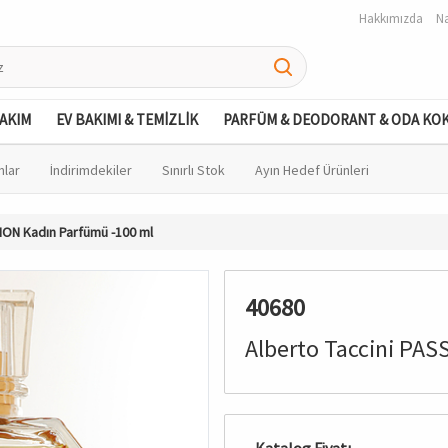
Hakkımızda
Na
BAKIM
EV BAKIMI & TEMİZLİK
PARFÜM & DEODORANT & ODA KO
nlar
İndirimdekiler
Sınırlı Stok
Ayın Hedef Ürünleri
ION Kadın Parfümü -100 ml
40680
Alberto Taccini PAS