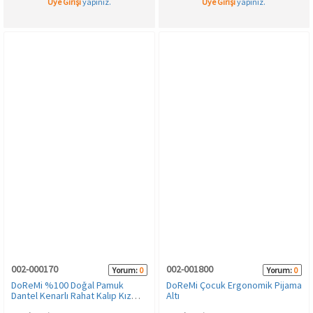
Üye Girişi
yapınız.
Üye Girişi
yapınız.
002-000170
002-001800
Yorum:
0
Yorum:
0
DoReMi %100 Doğal Pamuk
DoReMi Çocuk Ergonomik Pijama
Dantel Kenarlı Rahat Kalıp Kız
Altı
Çocuk Külot