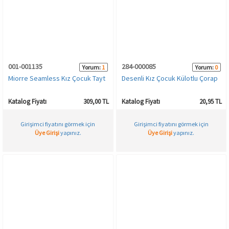
001-001135
284-000085
Yorum:
1
Yorum:
0
Miorre Seamless Kız Çocuk Tayt
Desenli Kız Çocuk Külotlu Çorap
Katalog Fiyatı
309,00 TL
Katalog Fiyatı
20,95 TL
Girişimci fiyatını görmek için
Girişimci fiyatını görmek için
Üye Girişi
yapınız.
Üye Girişi
yapınız.