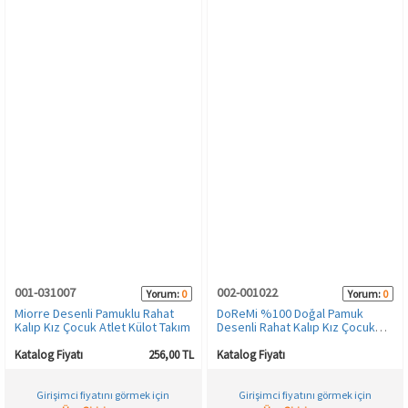
001-031007
002-001022
Yorum:
0
Yorum:
0
Miorre Desenli Pamuklu Rahat
DoReMi %100 Doğal Pamuk
Kalıp Kız Çocuk Atlet Külot Takım
Desenli Rahat Kalıp Kız Çocuk
Külot
Katalog Fiyatı
256,00 TL
Katalog Fiyatı
Girişimci fiyatını görmek için
Girişimci fiyatını görmek için