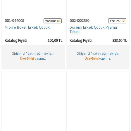
HAMİLE İÇ GİYİM
Spor & Outdoor
Bronzer
001-044005
002-000280
Yorum:
18
Yorum:
12
T-SHIRT
Makyaj Sabitleyici
Miorre Boxer Erkek Çocuk
Doremi Erkek Çocuk Pijama
Takımı
PANTOLON
Katalog Fiyatı
160,00 TL
Katalog Fiyatı
333,00 TL
Girişimci fiyatını görmek için
Girişimci fiyatını görmek için
TAYT
Üye Girişi
yapınız.
Üye Girişi
yapınız.
ŞORT
KADIN PLAJ GİYİM
KORSE
YÜN ve TERMAL GİYİM
Çorap