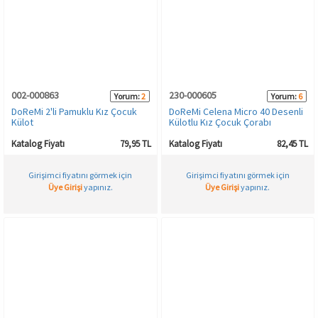
Spor & Outdoor
AKSESUAR
002-000863
230-000605
Yorum:
2
Yorum:
6
DoReMi 2'li Pamuklu Kız Çocuk
DoReMi Celena Micro 40 Desenli
Külot
Külotlu Kız Çocuk Çorabı
Katalog Fiyatı
79,95 TL
Katalog Fiyatı
82,45 TL
Girişimci fiyatını görmek için
Girişimci fiyatını görmek için
Üye Girişi
yapınız.
Üye Girişi
yapınız.