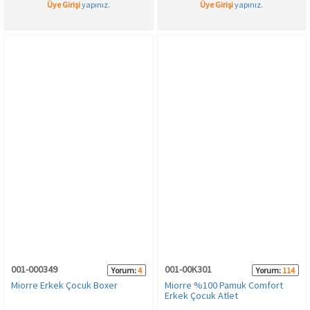
Üye Girişi
yapınız.
Üye Girişi
yapınız.
001-000349
001-00K301
Yorum:
4
Yorum:
114
Miorre Erkek Çocuk Boxer
Miorre %100 Pamuk Comfort
Erkek Çocuk Atlet