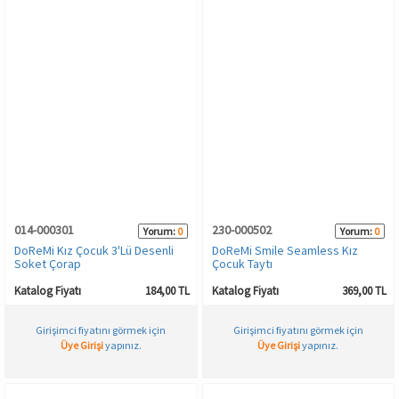
014-000301
230-000502
Yorum:
0
Yorum:
0
DoReMi Kız Çocuk 3'Lü Desenli
DoReMi Smile Seamless Kız
Soket Çorap
Çocuk Taytı
Katalog Fiyatı
184,00 TL
Katalog Fiyatı
369,00 TL
Girişimci fiyatını görmek için
Girişimci fiyatını görmek için
Üye Girişi
yapınız.
Üye Girişi
yapınız.