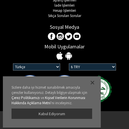
Sipariş İşlemleri
İade İşlemleri
Hesap İşlemleri
Sıkça Sorulan Sorular
Sosyal Medya
Mobil Uygulamalar
Sizlere daha iyi hizmet sunabilmek amacıyla
çerezler kullanıyoruz. Detaylı bilgiye ulaşmak için
Çerez Politikamızı
ve
Kişisel Verilerin Korunması
Hakkında Açıklama Metni
'ni inceleyiniz.
Kabul Ediyorum
Kullanım Koşulları
KVKK ve Gizlilik Politikası