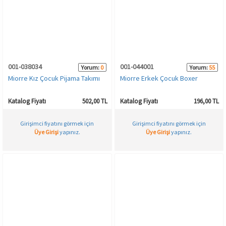
001-038034
001-044001
Yorum:
0
Yorum:
55
Miorre Kız Çocuk Pijama Takımı
Miorre Erkek Çocuk Boxer
Katalog Fiyatı
502,00 TL
Katalog Fiyatı
196,00 TL
Girişimci fiyatını görmek için
Girişimci fiyatını görmek için
Üye Girişi
yapınız.
Üye Girişi
yapınız.