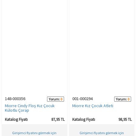
148-000356
001-000294
Yorum:
0
Yorum:
0
Miorre Cindy Floş Kız Çocuk
Miorre Kız Çocuk Atleti
Külotlu Çorap
Katalog Fiyatı
87,95 TL
Katalog Fiyatı
98,95 TL
Girişimci fiyatını görmek için
Girişimci fiyatını görmek için