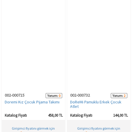
002-000715
002-000732
Yorum:
0
Yorum:
2
Doremi Kız Çocuk Pijama Takımı
DoReMi Pamuklu Erkek Çocuk
Atlet
Katalog Fiyatı
458,00 TL
Katalog Fiyatı
144,00 TL
Girişimci fiyatını görmek için
Girişimci fiyatını görmek için