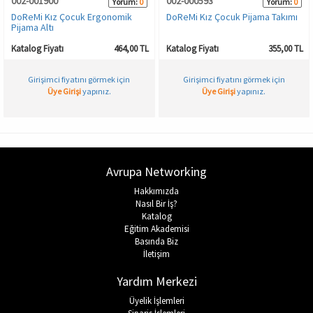
002-001900
002-000593
Yorum:
0
Yorum:
0
DoReMi Kız Çocuk Ergonomik
DoReMi Kız Çocuk Pijama Takımı
Pijama Altı
Katalog Fiyatı
464,00 TL
Katalog Fiyatı
355,00 TL
Girişimci fiyatını görmek için
Girişimci fiyatını görmek için
Üye Girişi
yapınız.
Üye Girişi
yapınız.
Avrupa Networking
Hakkımızda
Nasıl Bir İş?
Katalog
Eğitim Akademisi
Basında Biz
İletişim
Yardım Merkezi
Üyelik İşlemleri