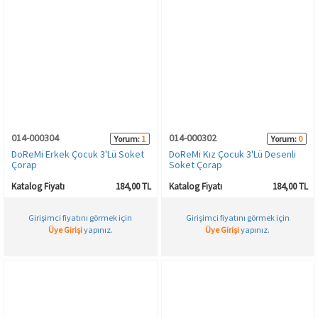
014-000304
014-000302
Yorum:
1
Yorum:
0
DoReMi Erkek Çocuk 3'Lü Soket
DoReMi Kız Çocuk 3'Lü Desenli
Çorap
Soket Çorap
Katalog Fiyatı
184,00 TL
Katalog Fiyatı
184,00 TL
Girişimci fiyatını görmek için
Girişimci fiyatını görmek için
Üye Girişi
yapınız.
Üye Girişi
yapınız.