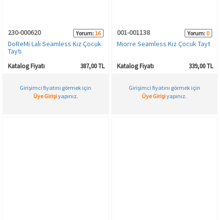
230-000620
001-001138
Yorum:
16
Yorum:
0
DoReMi Lali Seamless Kız Çocuk
Miorre Seamless Kız Çocuk Tayt
Taytı
Katalog Fiyatı
387,00 TL
Katalog Fiyatı
339,00 TL
Girişimci fiyatını görmek için
Girişimci fiyatını görmek için
Üye Girişi
yapınız.
Üye Girişi
yapınız.