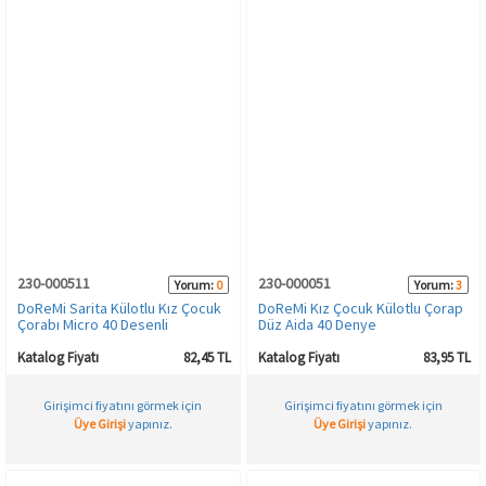
230-000511
230-000051
Yorum:
0
Yorum:
3
DoReMi Sarita Külotlu Kız Çocuk
DoReMi Kız Çocuk Külotlu Çorap
Çorabı Micro 40 Desenli
Düz Aida 40 Denye
Katalog Fiyatı
82,45 TL
Katalog Fiyatı
83,95 TL
Girişimci fiyatını görmek için
Girişimci fiyatını görmek için
Üye Girişi
yapınız.
Üye Girişi
yapınız.