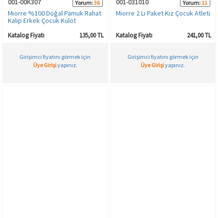
001-00K307
001-031010
Yorum:
36
Yorum:
11
Miorre %100 Doğal Pamuk Rahat
Miorre 2 Li Paket Kız Çocuk Atleti
Kalıp Erkek Çocuk Külot
Katalog Fiyatı
135,00 TL
Katalog Fiyatı
241,00 TL
Girişimci fiyatını görmek için
Girişimci fiyatını görmek için
Üye Girişi
yapınız.
Üye Girişi
yapınız.