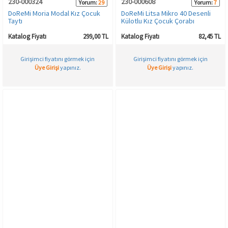
230-000324
230-000608
Yorum:
29
Yorum:
7
DoReMi Moria Modal Kız Çocuk
DoReMi Litsa Mikro 40 Desenli
Taytı
Külotlu Kız Çocuk Çorabı
Katalog Fiyatı
299,00 TL
Katalog Fiyatı
82,45 TL
Girişimci fiyatını görmek için
Girişimci fiyatını görmek için
Üye Girişi
yapınız.
Üye Girişi
yapınız.