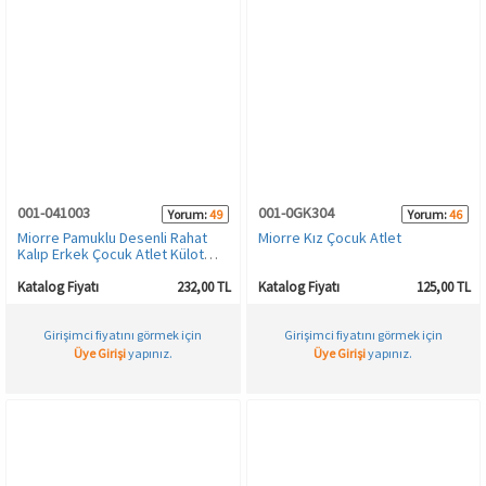
001-041003
001-0GK304
Yorum:
49
Yorum:
46
Miorre Pamuklu Desenli Rahat
Miorre Kız Çocuk Atlet
Kalıp Erkek Çocuk Atlet Külot
Takım
Katalog Fiyatı
232,00 TL
Katalog Fiyatı
125,00 TL
Girişimci fiyatını görmek için
Girişimci fiyatını görmek için
Üye Girişi
yapınız.
Üye Girişi
yapınız.