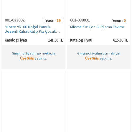
001-033002
001-038031
Yorum:
39
Yorum:
0
Miorre %100 Doğal Pamuk
Miorre Kız Çocuk Pijama Takımı
Desenli Rahat Kalıp Kız Çocuk
Külot
Katalog Fiyatı
141,00 TL
Katalog Fiyatı
615,00 TL
Girişimci fiyatını görmek için
Girişimci fiyatını görmek için
Üye Girişi
yapınız.
Üye Girişi
yapınız.