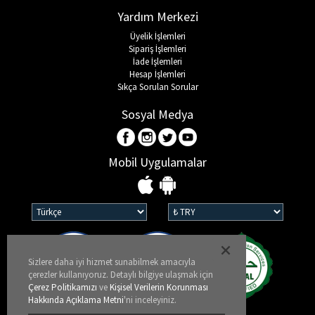
Yardım Merkezi
Spor & Outdoor
Üyelik İşlemleri
Sipariş İşlemleri
İade İşlemleri
AKSESUAR
Hesap İşlemleri
Sıkça Sorulan Sorular
Sosyal Medya
Mobil Uygulamalar
Sizlere daha iyi hizmet sunabilmek amacıyla
çerezler kullanıyoruz. Detaylı bilgiye ulaşmak için
Çerez Politikamızı
ve
Kişisel Verilerin Korunması
Hakkında Açıklama Metni
'ni inceleyiniz.