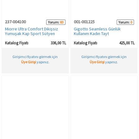
HAMİLE İÇ GİYİM
Spor & Outdoor
Bronzer
237-004100
001-001225
Yorum:
83
Yorum:
0
T-SHIRT
Makyaj Sabitleyici
Miorre Ultra Comfort Dikişsiz
Gigotto Seamless Günlük
Yumuşak Kap Sport Sütyen
Kullanım Kadın Tayt
PANTOLON
Katalog Fiyatı
336,00 TL
Katalog Fiyatı
425,00 TL
Girişimci fiyatını görmek için
Girişimci fiyatını görmek için
TAYT
Üye Girişi
yapınız.
Üye Girişi
yapınız.
ŞORT
KADIN PLAJ GİYİM
KORSE
YÜN ve TERMAL GİYİM
Çorap