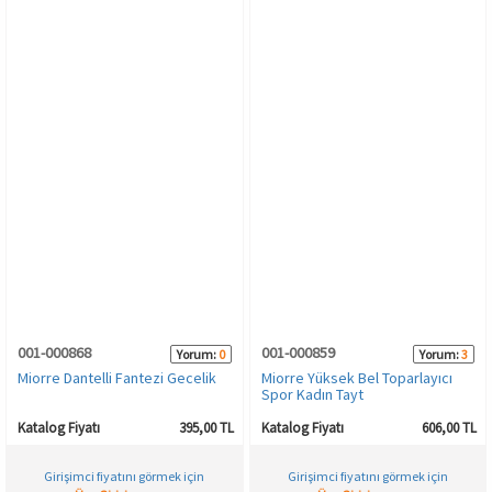
001-000868
001-000859
Yorum:
0
Yorum:
3
Miorre Dantelli Fantezi Gecelik
Miorre Yüksek Bel Toparlayıcı
Spor Kadın Tayt
Katalog Fiyatı
395,00 TL
Katalog Fiyatı
606,00 TL
Girişimci fiyatını görmek için
Girişimci fiyatını görmek için