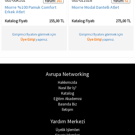
001-00K101
001-011018
Yorum:
161
Yorum:
51
Miorre %100 Pamuk Comfort
Miorre Modal Dantelli Atlet
Erkek Atlet
Katalog Fiyatı
155,00 TL
Katalog Fiyatı
275,00 TL
Girişimci fiyatını görmek için
Girişimci fiyatını görmek için
Üye Girişi
yapınız.
Üye Girişi
yapınız.
Avrupa Networking
Hakkımızda
Nasıl Bir İş?
Katalog
Eğitim Akademisi
Basında Biz
İletişim
Yardım Merkezi
Üyelik İşlemleri