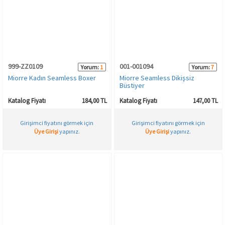
999-ZZ0109
001-001094
Yorum:
1
Yorum:
7
Miorre Kadın Seamless Boxer
Miorre Seamless Dikişsiz
Büstiyer
Katalog Fiyatı
184,00 TL
Katalog Fiyatı
147,00 TL
Girişimci fiyatını görmek için
Girişimci fiyatını görmek için
Üye Girişi
yapınız.
Üye Girişi
yapınız.