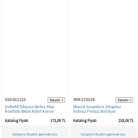
020-011222
999-ZZ0158
Yorum:
4
Yorum:
0
DoReMi Dikişsiz Nefes Alan
Miorre Seamless Straplez
Konforlu Bikini Külot Korse
Askısız Pedsiz Büstiyer
Katalog Fiyatı
173,00 TL
Katalog Fiyatı
218,00 TL
Girişimci fiyatını görmek için
Girişimci fiyatını görmek için