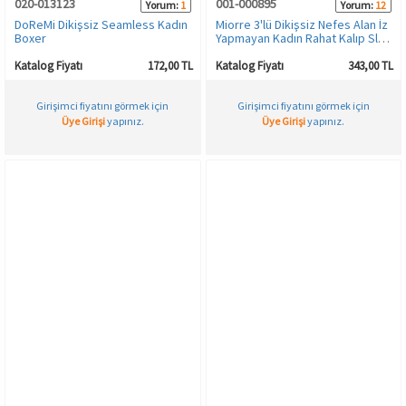
020-013123
001-000895
Yorum:
1
Yorum:
12
DoReMi Dikişsiz Seamless Kadın
Miorre 3'lü Dikişsiz Nefes Alan İz
Boxer
Yapmayan Kadın Rahat Kalıp Slip
Külot
Katalog Fiyatı
172,00 TL
Katalog Fiyatı
343,00 TL
Girişimci fiyatını görmek için
Girişimci fiyatını görmek için
Üye Girişi
yapınız.
Üye Girişi
yapınız.