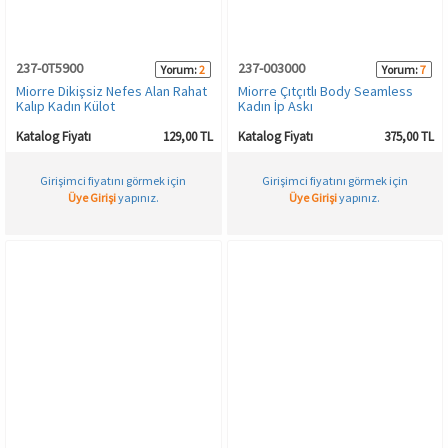
237-0T5900
237-003000
Yorum:
2
Yorum:
7
Miorre Dikişsiz Nefes Alan Rahat
Miorre Çıtçıtlı Body Seamless
Kalıp Kadın Külot
Kadın İp Askı
Katalog Fiyatı
129,00 TL
Katalog Fiyatı
375,00 TL
Girişimci fiyatını görmek için
Girişimci fiyatını görmek için
Üye Girişi
yapınız.
Üye Girişi
yapınız.