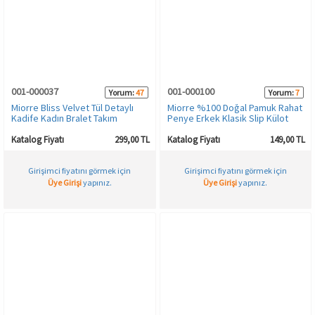
001-000037
001-000100
Yorum:
47
Yorum:
7
Miorre Bliss Velvet Tül Detaylı
Miorre %100 Doğal Pamuk Rahat
Kadife Kadın Bralet Takım
Penye Erkek Klasik Slip Külot
Katalog Fiyatı
299,00 TL
Katalog Fiyatı
149,00 TL
Girişimci fiyatını görmek için
Girişimci fiyatını görmek için
Üye Girişi
yapınız.
Üye Girişi
yapınız.