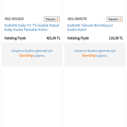
002-001820
002-064078
Yorum:
0
Yorum:
0
DoReMi Daily Fit 7'li Günlük Rahat
DoReMi Yüksek Bel Dikişsiz
Kalıp Kadın Pamuklu Külot
Kadın Külot
Katalog Fiyatı
415,00 TL
Katalog Fiyatı
110,00 TL
Girişimci fiyatını görmek için
Girişimci fiyatını görmek için
Üye Girişi
yapınız.
Üye Girişi
yapınız.