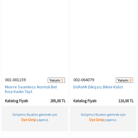
001-001159
002-064079
Yorum:
3
Yorum:
0
Miorre Seamless Normal Bel
DoReMi Dikişsiz Bikini Külot
Kısa Kadın Tayt
Katalog Fiyatı
205,00 TL
Katalog Fiyatı
110,00 TL
Girişimci fiyatını görmek için
Girişimci fiyatını görmek için
Üye Girişi
yapınız.
Üye Girişi
yapınız.