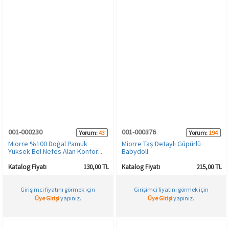
001-000230
001-000376
Yorum:
43
Yorum:
194
Miorre %100 Doğal Pamuk
Miorre Taş Detaylı Güpürlü
Yüksek Bel Nefes Alan Konfor
Babydoll
Ribana Kadın Bato Külot
Katalog Fiyatı
130,00 TL
Katalog Fiyatı
215,00 TL
Girişimci fiyatını görmek için
Girişimci fiyatını görmek için
Üye Girişi
yapınız.
Üye Girişi
yapınız.