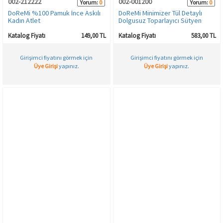
002-212222
002-001200
Yorum:
0
Yorum:
0
DoReMi %100 Pamuk İnce Askılı
DoReMi Minimizer Tül Detaylı
Kadın Atlet
Dolgusuz Toparlayıcı Sütyen
Katalog Fiyatı
149,00 TL
Katalog Fiyatı
583,00 TL
Girişimci fiyatını görmek için
Girişimci fiyatını görmek için
Üye Girişi
yapınız.
Üye Girişi
yapınız.