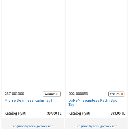
237-001300
002-000053
Yorum:
76
Yorum:
0
Miorre Seamless Kadın Tayt
DoReMi Seamless Kadın Spor
Tayt
Katalog Fiyatı
394,00 TL
Katalog Fiyatı
373,00 TL
Girişimci fiyatını görmek için
Girişimci fiyatını görmek için