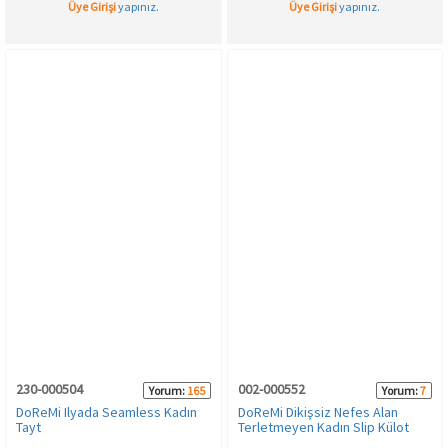
Üye Girişi
yapınız.
Üye Girişi
yapınız.
230-000504
002-000552
Yorum:
165
Yorum:
7
DoReMi Ilyada Seamless Kadın
DoReMi Dikişsiz Nefes Alan
Tayt
Terletmeyen Kadın Slip Külot