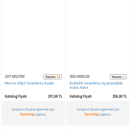
237-002700
002-000120
Yorum:
14
Yorum:
1
Miorre Atlet Seamless Kadın
DoReMi Seamless Ayarlanabilir
Askılı Atlet
Katalog Fiyatı
297,00 TL
Katalog Fiyatı
256,00 TL
Girişimci fiyatını görmek için
Girişimci fiyatını görmek için
Üye Girişi
yapınız.
Üye Girişi
yapınız.