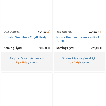
Spor & Outdoor
AKSESUAR
002-000561
237-001700
Yorum:
4
Yorum:
11
DoReMi Seamless Çıtçıtlı Body
Miorre Büstiyer Seamless Kadın
Yüzücü
Katalog Fiyatı
608,00 TL
Katalog Fiyatı
226,00 TL
Girişimci fiyatını görmek için
Girişimci fiyatını görmek için
Üye Girişi
yapınız.
Üye Girişi
yapınız.