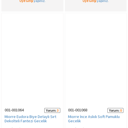
Üye Girişi
yapınız.
Üye Girişi
yapınız.
001-001064
001-001068
Yorum:
3
Yorum:
0
Miorre Eudora Biye Detaylı Sırt
Miorre İnce Askılı Soft Pamuklu
Dekolteli Fantezi Gecelik
Gecelik