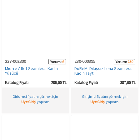
237-002800
230-000395
Yorum:
6
Yorum:
230
Miorre Atlet Seamless Kadın
DoReMi Dikişsiz Lena Seamless
Yüzücü
Kadın Tayt
Katalog Fiyatı
286,00 TL
Katalog Fiyatı
387,00 TL
Girişimci fiyatını görmek için
Girişimci fiyatını görmek için
Üye Girişi
yapınız.
Üye Girişi
yapınız.