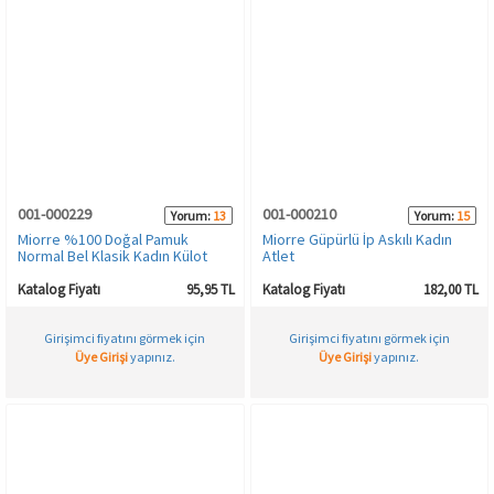
001-000229
001-000210
Yorum:
13
Yorum:
15
Miorre %100 Doğal Pamuk
Miorre Güpürlü İp Askılı Kadın
Normal Bel Klasik Kadın Külot
Atlet
Katalog Fiyatı
95,95 TL
Katalog Fiyatı
182,00 TL
Girişimci fiyatını görmek için
Girişimci fiyatını görmek için
Üye Girişi
yapınız.
Üye Girişi
yapınız.