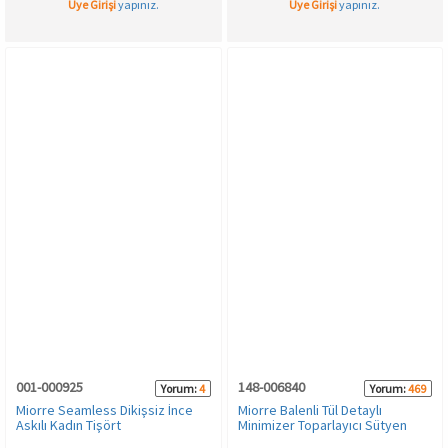
Üye Girişi
yapınız.
Üye Girişi
yapınız.
001-000925
148-006840
Yorum:
4
Yorum:
469
Miorre Seamless Dikişsiz İnce
Miorre Balenli Tül Detaylı
Askılı Kadın Tişört
Minimizer Toparlayıcı Sütyen