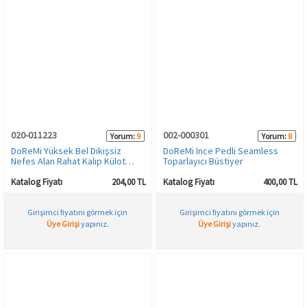
020-011223
002-000301
Yorum:
9
Yorum:
8
DoReMi Yüksek Bel Dikişsiz
DoReMi İnce Pedli Seamless
Nefes Alan Rahat Kalıp Külot
Toparlayıcı Büstiyer
Korse
Katalog Fiyatı
204,00 TL
Katalog Fiyatı
400,00 TL
Girişimci fiyatını görmek için
Girişimci fiyatını görmek için
Üye Girişi
yapınız.
Üye Girişi
yapınız.