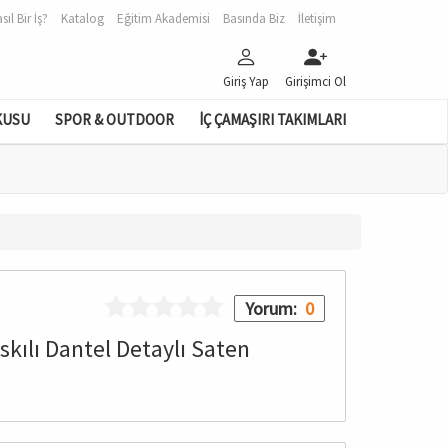
sıl Bir İş?
Katalog
Eğitim Akademisi
Basında Biz
İletişim
Giriş Yap
Girişimci Ol
KUSU
SPOR & OUTDOOR
İÇ ÇAMAŞIRI TAKIMLARI
Yorum:
0
skılı Dantel Detaylı Saten