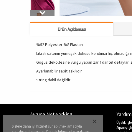
Ürün Açıklaması
%92 Polyester %8 Elastan
Likralı satenin yumuşak dokusu kendinizi hiç olmadığın
Göğüs dekoltesine vurgu yapan zarif dantel detayları 
Ayarlanabilir sabit askılıdır.
String dahil değildir.
Avrupa Networking
Yardım
Hakkımızda
Üyelik İşl
Sizlere daha iyi hizmet sunabilmek amacıyla
Nasıl Bir İş?
Sipariş İşl
çerezler kullanıyoruz. Detaylı bilgiye ulaşmak için