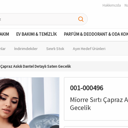
Hakkımızda
Na
BAKIM
EV BAKIMI & TEMİZLİK
PARFÜM & DEODORANT & ODA KO
nlar
İndirimdekiler
Sınırlı Stok
Ayın Hedef Ürünleri
ı Çapraz Askılı Dantel Detaylı Saten Gecelik
001-000496
Miorre Sırtı Çapraz A
Gecelik