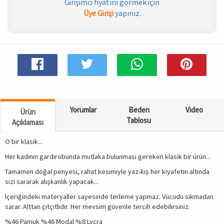
Girişimci fiyatını görmek için
Üye Girişi
yapınız.
Spor & Outdoor
AKSESUAR
Yorumlar
Beden
Video
Ürün
Tablosu
Açıklaması
O bir klasik...
Her kadının gardırobunda mutlaka bulunması gereken klasik bir ürün...
Tamamen doğal penyesi, rahat kesimiyle yaz-kış her kıyafetin altında
sizi sararak alışkanlık yapacak...
İçeriğindeki materyaller sayesinde terleme yapmaz. Vücudu sıkmadan
sarar. Alttan çıtçıtlıdır. Her mevsim güvenle tercih edebilirsiniz.
%46 Pamuk %46 Modal %8 Lycra