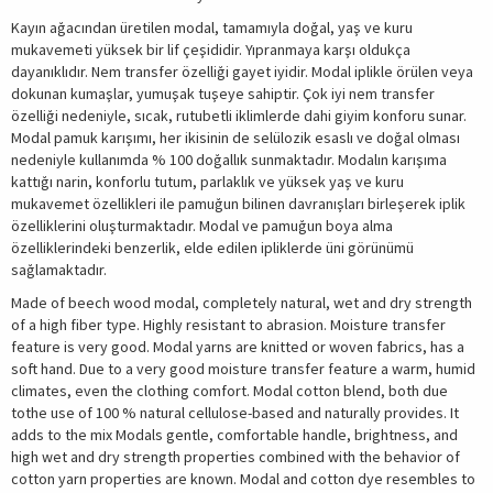
Kayın ağacından üretilen modal, tamamıyla doğal, yaş ve kuru
mukavemeti yüksek bir lif çeşididir. Yıpranmaya karşı oldukça
dayanıklıdır. Nem transfer özelliği gayet iyidir. Modal iplikle örülen veya
dokunan kumaşlar, yumuşak tuşeye sahiptir. Çok iyi nem transfer
özelliği nedeniyle, sıcak, rutubetli iklimlerde dahi giyim konforu sunar.
Modal pamuk karışımı, her ikisinin de selülozik esaslı ve doğal olması
nedeniyle kullanımda % 100 doğallık sunmaktadır. Modalın karışıma
kattığı narin, konforlu tutum, parlaklık ve yüksek yaş ve kuru
mukavemet özellikleri ile pamuğun bilinen davranışları birleşerek iplik
özelliklerini oluşturmaktadır. Modal ve pamuğun boya alma
özelliklerindeki benzerlik, elde edilen ipliklerde üni görünümü
sağlamaktadır.
Made of beech wood modal, completely natural, wet and dry strength
of a high fiber type. Highly resistant to abrasion. Moisture transfer
feature is very good. Modal yarns are knitted or woven fabrics, has a
soft hand. Due to a very good moisture transfer feature a warm, humid
climates, even the clothing comfort. Modal cotton blend, both due
tothe use of 100 % natural cellulose-based and naturally provides. It
adds to the mix Modals gentle, comfortable handle, brightness, and
high wet and dry strength properties combined with the behavior of
cotton yarn properties are known. Modal and cotton dye resembles to