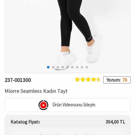
HAMİLE İÇ GİYİM
Spor & Outdoor
Bronzer
T-SHIRT
Makyaj Sabitleyici
PANTOLON
TAYT
ŞORT
237-001300
Yorum:
76
KADIN PLAJ GİYİM
Miorre Seamless Kadın Tayt
KORSE
Ürün Videosunu İzleyin
YÜN ve TERMAL GİYİM
Katalog Fiyatı
394,00 TL
Çorap