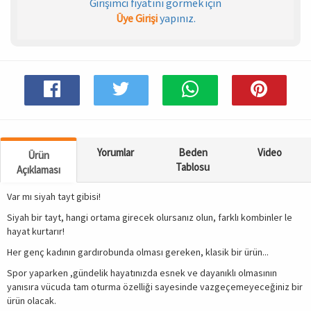
Girişimci fiyatını görmek için
Üye Girişi
yapınız.
Spor & Outdoor
AKSESUAR
Yorumlar
Beden
Video
Ürün
Tablosu
Açıklaması
Var mı siyah tayt gibisi!
Siyah bir tayt, hangi ortama girecek olursanız olun, farklı kombinler le
hayat kurtarır!
Her genç kadının gardırobunda olması gereken, klasik bir ürün...
Spor yaparken ,gündelik hayatınızda esnek ve dayanıklı olmasının
yanısıra vücuda tam oturma özelliği sayesinde vazgeçemeyeceğiniz bir
ürün olacak.