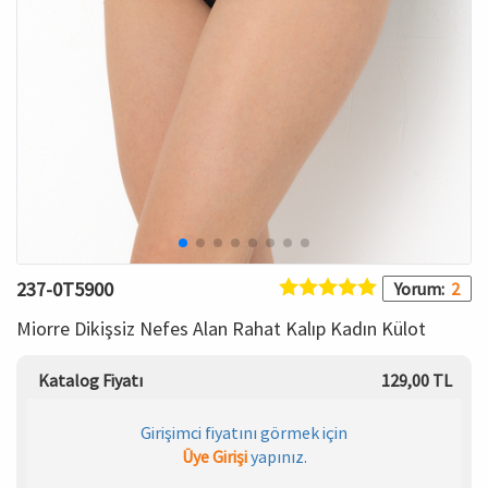
HAMİLE İÇ GİYİM
Spor & Outdoor
Bronzer
T-SHIRT
Makyaj Sabitleyici
PANTOLON
TAYT
ŞORT
237-0T5900
Yorum:
2
KADIN PLAJ GİYİM
Miorre Dikişsiz Nefes Alan Rahat Kalıp Kadın Külot
KORSE
Katalog Fiyatı
129,00 TL
YÜN ve TERMAL GİYİM
Girişimci fiyatını görmek için
Üye Girişi
yapınız.
Çorap