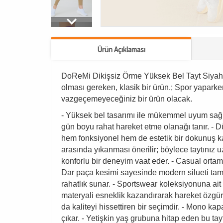
Ürün Açıklaması
DoReMi Dikişsiz Örme Yüksek Bel Tayt Siyah bir
olması gereken, klasik bir ürün.; Spor yapark
vazgeçemeyeceğiniz bir ürün olacak.
- Yüksek bel tasarımı ile mükemmel uyum sağlar 
gün boyu rahat hareket etme olanağı tanır. - Dü
hem fonksiyonel hem de estetik bir dokunuş ka
arasında yıkanması önerilir; böylece taytınız 
konforlu bir deneyim vaat eder. - Casual ortaml
Dar paça kesimi sayesinde modern silueti tama
rahatlık sunar. - Sportswear koleksiyonuna ait
materyali esneklik kazandırarak hareket özgürlüğ
da kaliteyi hissettiren bir seçimdir. - Mono 
çıkar. - Yetişkin yaş grubuna hitap eden bu tayt