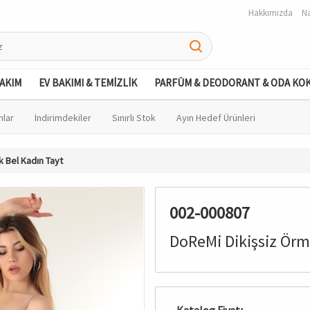
Hakkımızda
Na
BAKIM
EV BAKIMI & TEMİZLİK
PARFÜM & DEODORANT & ODA KO
nlar
İndirimdekiler
Sınırlı Stok
Ayın Hedef Ürünleri
 Bel Kadın Tayt
002-000807
DoReMi Dikişsiz Örm