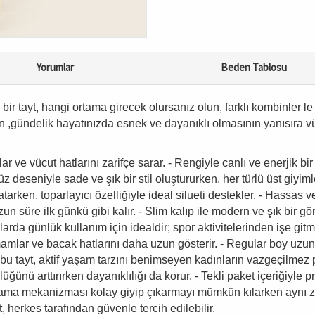
Yorumlar
Beden Tablosu
 tayt, hangi ortama girecek olursanız olun, farklı kombinler le
en ,gündelik hayatınızda esnek ve dayanıklı olmasının yanısıra 
ve vücut hatlarını zarifçe sarar. - Rengiyle canlı ve enerjik bir
z deseniyle sade ve şık bir stil oluştururken, her türlü üst giyiml
tarken, toparlayıcı özelliğiyle ideal silueti destekler. - Hassa
uzun süre ilk günkü gibi kalır. - Slim kalıp ile modern ve şık bi
arda günlük kullanım için idealdir; spor aktivitelerinden işe git
mlar ve bacak hatlarını daha uzun gösterir. - Regular boy uzunlu
 bu tayt, aktif yaşam tarzını benimseyen kadınların vazgeçilmez
ünü arttırırken dayanıklılığı da korur. - Tekli paket içeriğiyle p
kapama mekanizması kolay giyip çıkarmayı mümkün kılarken aynı 
, herkes tarafından güvenle tercih edilebilir.