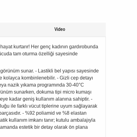
Video
 hayat kurtarır! Her genç kadının gardırobunda
vücuda tam oturma özelliği sayesinde
 görünüm sunar. - Lastikli bel yapısı sayesinde
e kolayca kombinlenebilir. - Gizli cep detayı
s veya nazik yıkama programında 30-40°C
r görünüm sunarken, dokuma tipi micro kumaşı
meye kadar geniş kullanım alanına sahiptir. -
ğu ile farklı vücut tiplerine uyum sağlayarak
 parçasıdır. - %92 poliamid ve %8 elastan
ratik kullanım imkanı tanır; kutulu ambalajıyla
zamanda estetik bir detay olarak ön plana