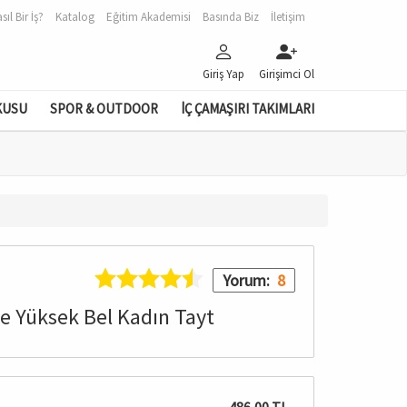
sıl Bir İş?
Katalog
Eğitim Akademisi
Basında Biz
İletişim
Giriş Yap
Girişimci Ol
KUSU
SPOR & OUTDOOR
İÇ ÇAMAŞIRI TAKIMLARI
Yorum:
8
e Yüksek Bel Kadın Tayt