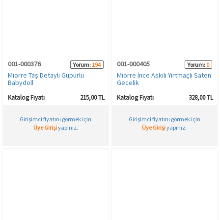
001-000376
001-000405
Yorum:
194
Yorum:
0
Miorre Taş Detaylı Güpürlü
Miorre İnce Askılı Yırtmaçlı Saten
Babydoll
Gecelik
Katalog Fiyatı
215,00 TL
Katalog Fiyatı
328,00 TL
Girişimci fiyatını görmek için
Girişimci fiyatını görmek için
Üye Girişi
yapınız.
Üye Girişi
yapınız.