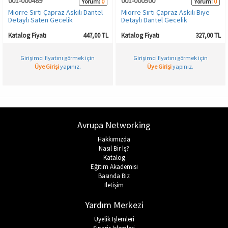
001-000489
001-000500
Yorum:
0
Yorum:
0
Miorre Sırtı Çapraz Askılı Dantel
Miorre Sırtı Çapraz Askılı Biye
Detaylı Saten Gecelik
Detaylı Dantel Gecelik
Katalog Fiyatı
447,00 TL
Katalog Fiyatı
327,00 TL
Girişimci fiyatını görmek için
Girişimci fiyatını görmek için
Üye Girişi
yapınız.
Üye Girişi
yapınız.
Avrupa Networking
Hakkımızda
Nasıl Bir İş?
Katalog
Eğitim Akademisi
Basında Biz
İletişim
Yardım Merkezi
Üyelik İşlemleri