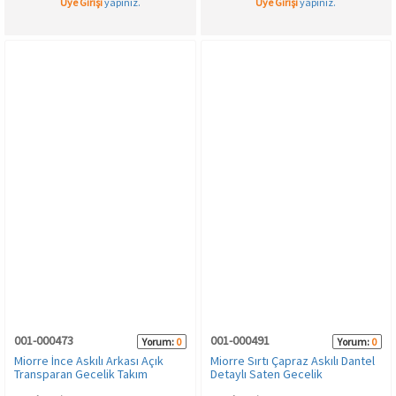
Üye Girişi
yapınız.
Üye Girişi
yapınız.
001-000473
001-000491
Yorum:
0
Yorum:
0
Miorre İnce Askılı Arkası Açık
Miorre Sırtı Çapraz Askılı Dantel
Transparan Gecelik Takım
Detaylı Saten Gecelik