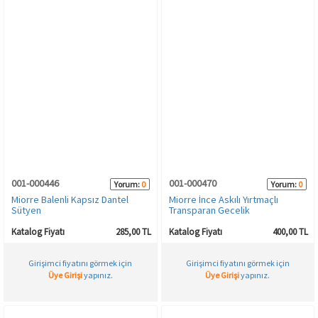
001-000446
001-000470
Yorum:
0
Yorum:
0
Miorre Balenli Kapsız Dantel
Miorre İnce Askılı Yırtmaçlı
Sütyen
Transparan Gecelik
Katalog Fiyatı
285,00 TL
Katalog Fiyatı
400,00 TL
Girişimci fiyatını görmek için
Girişimci fiyatını görmek için
Üye Girişi
yapınız.
Üye Girişi
yapınız.