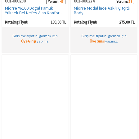
001-000230
001-000274
Yorum:
43
Yorum:
28
Miorre %100 Doğal Pamuk
Miorre Modal İnce Askılı Çıtçıtlı
Yüksek Bel Nefes Alan Konfor
Body
Ribana Kadın Bato Külot
Katalog Fiyatı
130,00 TL
Katalog Fiyatı
275,00 TL
Girişimci fiyatını görmek için
Girişimci fiyatını görmek için
Üye Girişi
yapınız.
Üye Girişi
yapınız.