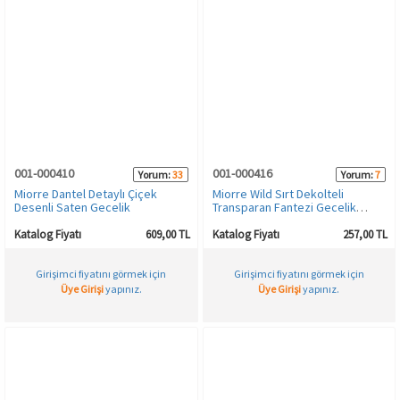
001-000410
001-000416
Yorum:
33
Yorum:
7
Miorre Dantel Detaylı Çiçek
Miorre Wild Sırt Dekolteli
Desenli Saten Gecelik
Transparan Fantezi Gecelik
Takım
Katalog Fiyatı
609,00 TL
Katalog Fiyatı
257,00 TL
Girişimci fiyatını görmek için
Girişimci fiyatını görmek için
Üye Girişi
yapınız.
Üye Girişi
yapınız.