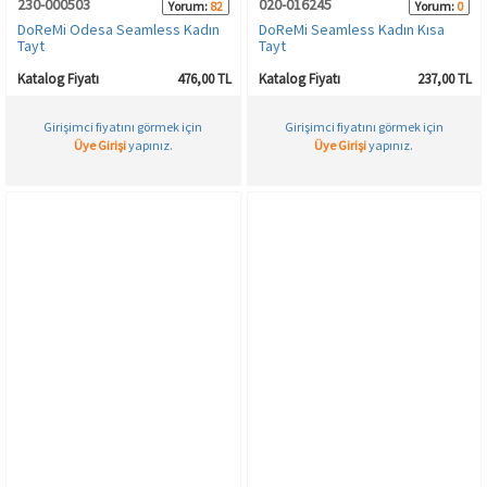
230-000503
020-016245
Yorum:
82
Yorum:
0
DoReMi Odesa Seamless Kadın
DoReMi Seamless Kadın Kısa
Tayt
Tayt
Katalog Fiyatı
476,00 TL
Katalog Fiyatı
237,00 TL
Girişimci fiyatını görmek için
Girişimci fiyatını görmek için
Üye Girişi
yapınız.
Üye Girişi
yapınız.