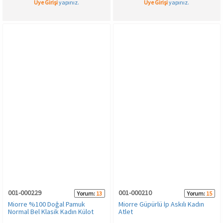
Üye Girişi
yapınız.
Üye Girişi
yapınız.
001-000229
001-000210
Yorum:
13
Yorum:
15
Miorre %100 Doğal Pamuk
Miorre Güpürlü İp Askılı Kadın
Normal Bel Klasik Kadın Külot
Atlet