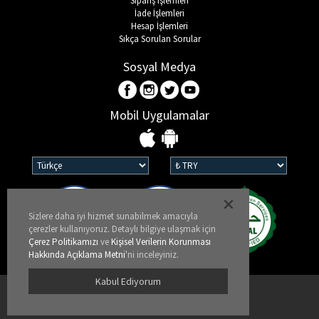
Sipariş İşlemleri
İade İşlemleri
Hesap İşlemleri
Sıkça Sorulan Sorular
Sosyal Medya
Mobil Uygulamalar
Sizlere daha iyi hizmet sunabilmek amacıyla
çerezler kullanıyoruz. Detaylı bilgiye ulaşmak için
Çerez Politikamızı
ve
Kişisel Verilerin Korunması
Hakkında Açıklama Metni
'ni inceleyiniz.
Kabul Ediyorum
Kullanım Koşulları
KVKK ve Gizlilik Politikası