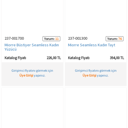
Spor & Outdoor
AKSESUAR
237-001700
237-001300
Yorum:
11
Yorum:
76
Miorre Büstiyer Seamless Kadın
Miorre Seamless Kadın Tayt
Yüzücü
Katalog Fiyatı
226,00 TL
Katalog Fiyatı
394,00 TL
Girişimci fiyatını görmek için
Girişimci fiyatını görmek için
Üye Girişi
yapınız.
Üye Girişi
yapınız.