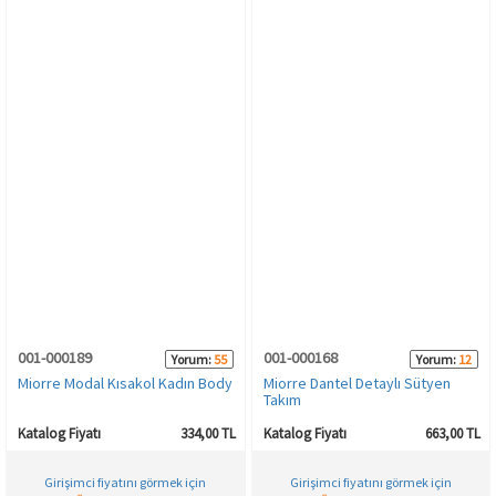
001-000189
001-000168
Yorum:
55
Yorum:
12
Miorre Modal Kısakol Kadın Body
Miorre Dantel Detaylı Sütyen
Takım
Katalog Fiyatı
334,00 TL
Katalog Fiyatı
663,00 TL
Girişimci fiyatını görmek için
Girişimci fiyatını görmek için