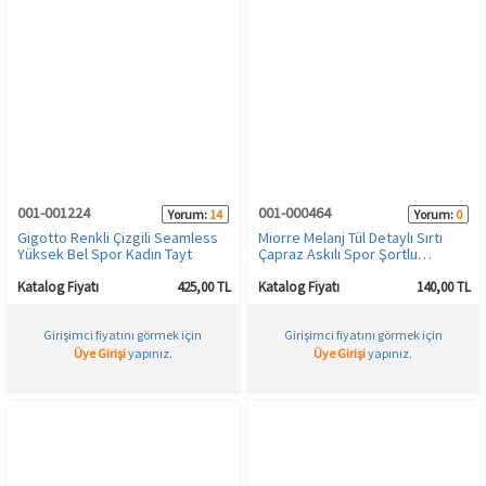
001-001224
001-000464
Yorum:
14
Yorum:
0
Gigotto Renkli Çizgili Seamless
Miorre Melanj Tül Detaylı Sırtı
Yüksek Bel Spor Kadın Tayt
Çapraz Askılı Spor Şortlu
Büstiyer Takım
Katalog Fiyatı
425,00 TL
Katalog Fiyatı
140,00 TL
Girişimci fiyatını görmek için
Girişimci fiyatını görmek için
Üye Girişi
yapınız.
Üye Girişi
yapınız.