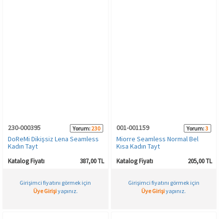
230-000395
001-001159
Yorum:
230
Yorum:
3
DoReMi Dikişsiz Lena Seamless
Miorre Seamless Normal Bel
Kadın Tayt
Kısa Kadın Tayt
Katalog Fiyatı
387,00 TL
Katalog Fiyatı
205,00 TL
Girişimci fiyatını görmek için
Girişimci fiyatını görmek için
Üye Girişi
yapınız.
Üye Girişi
yapınız.