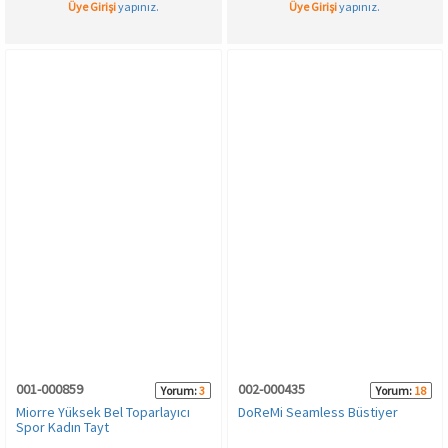
Üye Girişi
yapınız.
Üye Girişi
yapınız.
001-000859
002-000435
Yorum:
3
Yorum:
18
Miorre Yüksek Bel Toparlayıcı
DoReMi Seamless Büstiyer
Spor Kadın Tayt