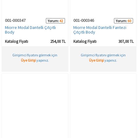
001-000347
001-000346
Yorum:
42
Yorum:
60
Miorre Modal Dantelli Çıtçıtlı
Miorre Modal Dantelli Fantezi
Body
Çıtçıtlı Body
Katalog Fiyatı
254,00 TL
Katalog Fiyatı
307,00 TL
Girişimci fiyatını görmek için
Girişimci fiyatını görmek için
Üye Girişi
yapınız.
Üye Girişi
yapınız.