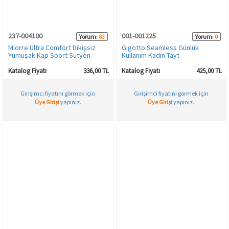
HAMİLE İÇ GİYİM
Spor & Outdoor
Bronzer
237-004100
001-001225
Yorum:
83
Yorum:
0
T-SHIRT
Makyaj Sabitleyici
Miorre Ultra Comfort Dikişsiz
Gigotto Seamless Günlük
Yumuşak Kap Sport Sütyen
Kullanım Kadın Tayt
PANTOLON
Katalog Fiyatı
336,00 TL
Katalog Fiyatı
425,00 TL
Girişimci fiyatını görmek için
Girişimci fiyatını görmek için
TAYT
Üye Girişi
yapınız.
Üye Girişi
yapınız.
ŞORT
KADIN PLAJ GİYİM
KORSE
YÜN ve TERMAL GİYİM
Çorap