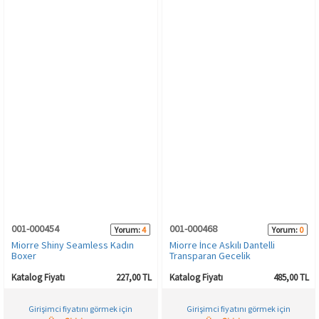
001-000454
001-000468
Yorum:
4
Yorum:
0
Miorre Shiny Seamless Kadın
Miorre İnce Askılı Dantelli
Boxer
Transparan Gecelik
Katalog Fiyatı
227,00 TL
Katalog Fiyatı
485,00 TL
Girişimci fiyatını görmek için
Girişimci fiyatını görmek için