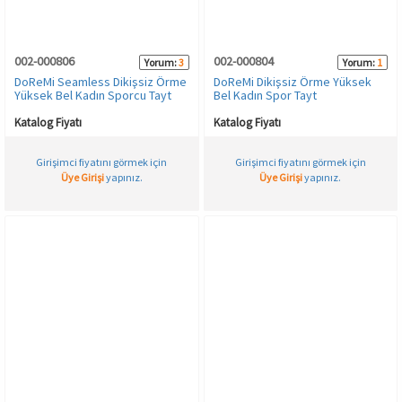
002-000806
002-000804
Yorum:
3
Yorum:
1
DoReMi Seamless Dikişsiz Örme
DoReMi Dikişsiz Örme Yüksek
Yüksek Bel Kadın Sporcu Tayt
Bel Kadın Spor Tayt
Katalog Fiyatı
Katalog Fiyatı
Girişimci fiyatını görmek için
Girişimci fiyatını görmek için
Üye Girişi
yapınız.
Üye Girişi
yapınız.