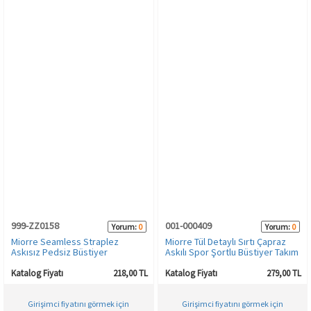
999-ZZ0158
001-000409
Yorum:
0
Yorum:
0
Miorre Seamless Straplez
Miorre Tül Detaylı Sırtı Çapraz
Askısız Pedsiz Büstiyer
Askılı Spor Şortlu Büstiyer Takım
Katalog Fiyatı
218,00 TL
Katalog Fiyatı
279,00 TL
Girişimci fiyatını görmek için
Girişimci fiyatını görmek için