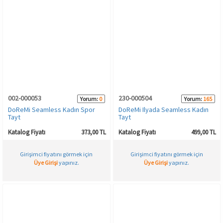
002-000053
230-000504
Yorum:
0
Yorum:
165
DoReMi Seamless Kadın Spor
DoReMi Ilyada Seamless Kadın
Tayt
Tayt
Katalog Fiyatı
373,00 TL
Katalog Fiyatı
499,00 TL
Girişimci fiyatını görmek için
Girişimci fiyatını görmek için
Üye Girişi
yapınız.
Üye Girişi
yapınız.