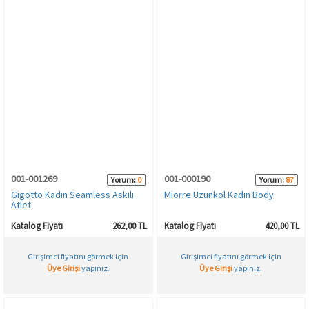
001-001269
001-000190
Yorum:
0
Yorum:
87
Gigotto Kadın Seamless Askılı
Miorre Uzunkol Kadın Body
Atlet
Katalog Fiyatı
262,00 TL
Katalog Fiyatı
420,00 TL
Girişimci fiyatını görmek için
Girişimci fiyatını görmek için
Üye Girişi
yapınız.
Üye Girişi
yapınız.