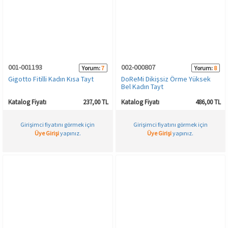
001-001193
002-000807
Yorum:
7
Yorum:
8
Gigotto Fitilli Kadın Kısa Tayt
DoReMi Dikişsiz Örme Yüksek
Bel Kadın Tayt
Katalog Fiyatı
237,00 TL
Katalog Fiyatı
486,00 TL
Girişimci fiyatını görmek için
Girişimci fiyatını görmek için
Üye Girişi
yapınız.
Üye Girişi
yapınız.