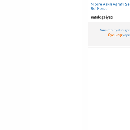
Miorre Askılı Agraflı Şek
Bel Korse
Katalog Fiyatı
Girişimci fiyatını gö
Üye Girişi
yapın