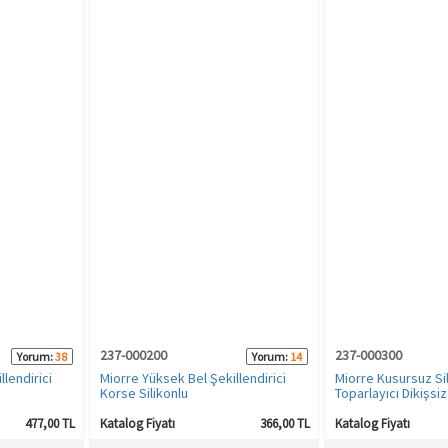
237-000200
237-000300
Yorum:
38
Yorum:
14
llendirici
Miorre Yüksek Bel Şekillendirici
Miorre Kusursuz Si
Korse Silikonlu
Toparlayıcı Dikişsi
Külot Silikonlu Kor
477,00 TL
Katalog Fiyatı
366,00 TL
Katalog Fiyatı