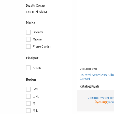
Dizaltı Çorap
FANTEZİ GİYİM
GECELİK
Marka
HAMİLE İÇ GİYİM
Jartiyer Çorap
Doremi
KADIN
Miorre
KADIN PLAJ GİYİM
Pierre Cardin
KORSE
Cinsiyet
KÜLOT & BOXER
KÜLOT & BOXER
KADIN
230-001228
Külotlu Çorap
DoReMi Seamless Silh
Minimizer/Toparlayıcı
Corset
Beden
PİJAMA
Katalog Fiyatı
L-XL
SPOR & OUTDOOR
L/XL
SPOR & OUTDOOR
Girişimci fiyatını gö
Üye Girişi
yapın
M
SPOR ATLET
M-L
SPOR SWEATSHIRT