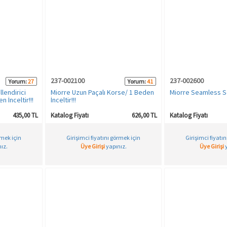
237-002100
237-002600
Yorum:
27
Yorum:
41
lendirici
Miorre Uzun Paçalı Korse/ 1 Beden
Miorre Seamless Se
n İnceltir!!!
İnceltir!!!
435,00 TL
Katalog Fiyatı
626,00 TL
Katalog Fiyatı
rmek için
Girişimci fiyatını görmek için
Girişimci fiyatı
ız.
Üye Girişi
yapınız.
Üye Girişi
y