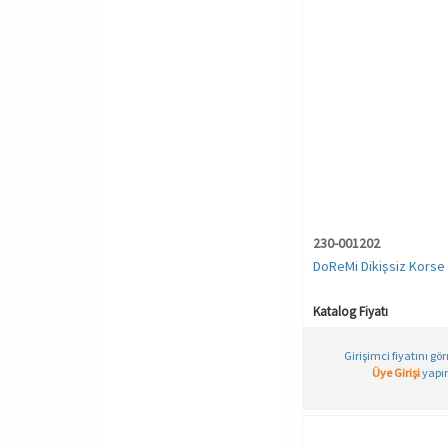
230-001202
DoReMi Dikişsiz Korse
Katalog Fiyatı
Girişimci fiyatını gö
Üye Girişi
yapın