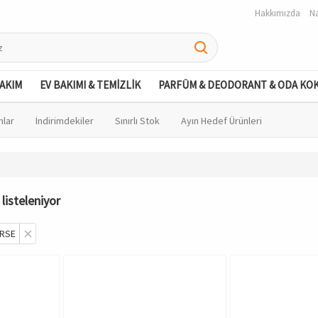
Hakkımızda
Na
BAKIM
EV BAKIMI & TEMİZLİK
PARFÜM & DEODORANT & ODA KO
nlar
İndirimdekiler
Sınırlı Stok
Ayın Hedef Ürünleri
listeleniyor
RSE