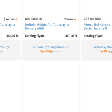
002-000316
237-000500
Yorum:
6
Yorum:
4
oparlayıcı
DoReMi Göğüs Altı Toparlayıcı
Miorre Bel Korsesi S
r
Dikişsiz Atlet
Beden İnceltir!!!
341,00 TL
Katalog Fiyatı
447,00 TL
Katalog Fiyatı
rmek için
Girişimci fiyatını görmek için
Girişimci fiyatı
ız.
Üye Girişi
yapınız.
Üye Girişi
y