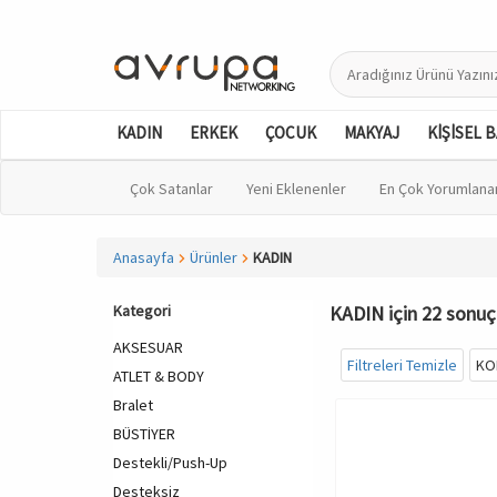
KADIN
ERKEK
ÇOCUK
MAKYAJ
KİŞİSEL 
Çok Satanlar
Yeni Eklenenler
En Çok Yorumlana
Anasayfa
Ürünler
KADIN
Kategori
KADIN için 22 sonuç 
AKSESUAR
Filtreleri Temizle
KO
ATLET & BODY
Bralet
BÜSTİYER
Destekli/Push-Up
Desteksiz