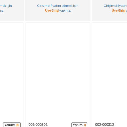
rmek için
Girişimci fiyatını görmek için
Girişimci fiyatı
ız.
Üye Girişi
yapınız.
Üye Girişi
y
002-000302
002-000312
Yorum:
89
Yorum:
0