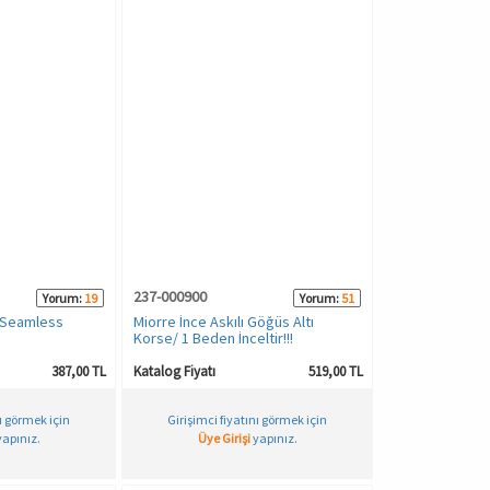
237-000900
Yorum:
19
Yorum:
51
 Seamless
Miorre İnce Askılı Göğüs Altı
Korse/ 1 Beden İnceltir!!!
387,00 TL
Katalog Fiyatı
519,00 TL
nı görmek için
Girişimci fiyatını görmek için
apınız.
Üye Girişi
yapınız.