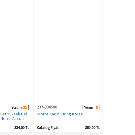
237-004500
Yorum:
22
Yorum:
5
luet Yüksek Bel
Miorre Kadın String Korse
z Nefes Alan
se
334,00 TL
Katalog Fiyatı
360,00 TL