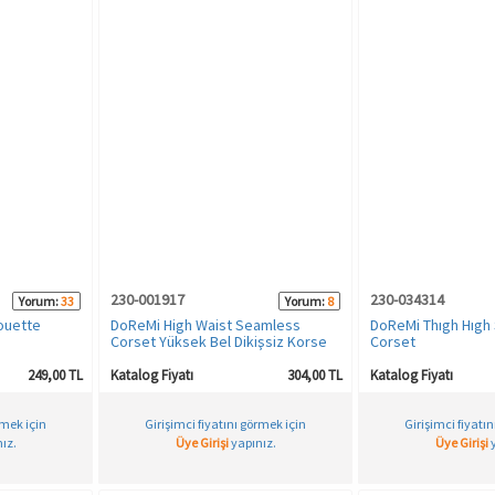
230-001917
230-034314
Yorum:
33
Yorum:
8
ouette
DoReMi High Waist Seamless
DoReMi Thıgh Hıgh
Corset Yüksek Bel Dikişsiz Korse
Corset
249,00 TL
Katalog Fiyatı
304,00 TL
Katalog Fiyatı
rmek için
Girişimci fiyatını görmek için
Girişimci fiyatı
ız.
Üye Girişi
yapınız.
Üye Girişi
y