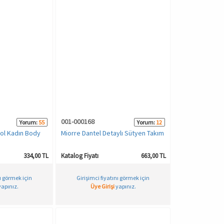
001-000168
Yorum:
55
Yorum:
12
ol Kadın Body
Miorre Dantel Detaylı Sütyen Takım
334,00 TL
Katalog Fiyatı
663,00 TL
nı görmek için
Girişimci fiyatını görmek için
apınız.
Üye Girişi
yapınız.