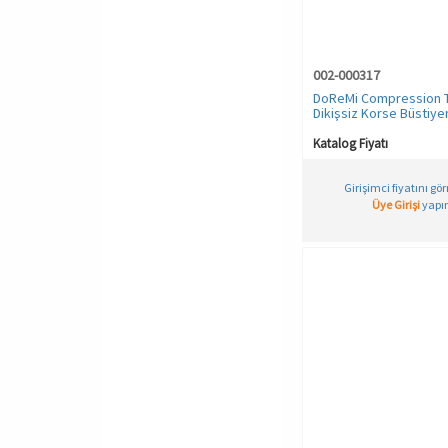
002-000317
DoReMi Compression T
Dikişsiz Korse Büstiye
Katalog Fiyatı
Girişimci fiyatını gö
Üye Girişi
yapın