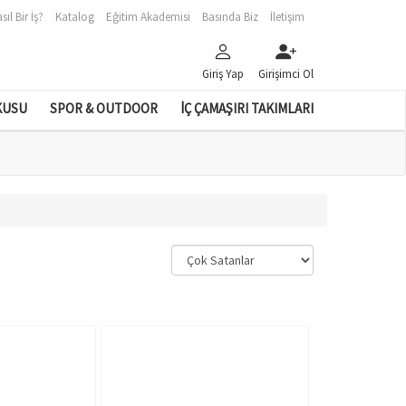
sıl Bir İş?
Katalog
Eğitim Akademisi
Basında Biz
İletişim
Giriş Yap
Girişimci Ol
KUSU
SPOR & OUTDOOR
İÇ ÇAMAŞIRI TAKIMLARI