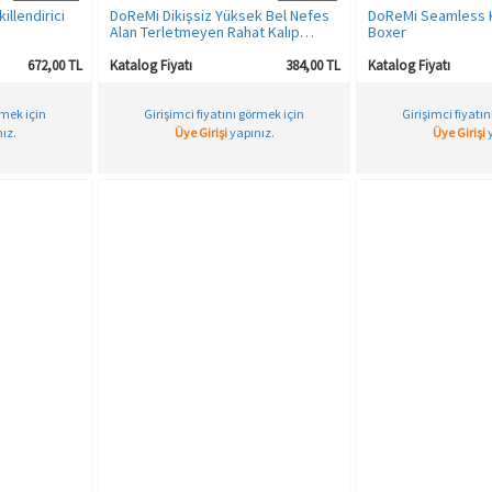
illendirici
DoReMi Dikişsiz Yüksek Bel Nefes
DoReMi Seamless 
Alan Terletmeyen Rahat Kalıp
Boxer
Kadın Slip Külot
672,00 TL
Katalog Fiyatı
384,00 TL
Katalog Fiyatı
rmek için
Girişimci fiyatını görmek için
Girişimci fiyatı
ız.
Üye Girişi
yapınız.
Üye Girişi
y