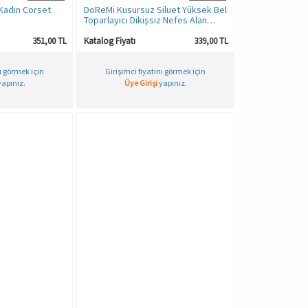
Kadın Corset
DoReMi Kusursuz Siluet Yüksek Bel
Toparlayıcı Dikişsiz Nefes Alan
Rahat Kalıp Külot Korse
351,00 TL
Katalog Fiyatı
339,00 TL
nı görmek için
Girişimci fiyatını görmek için
apınız.
Üye Girişi
yapınız.