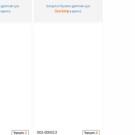
nı görmek için
Girişimci fiyatını görmek için
apınız.
Üye Girişi
yapınız.
002-000313
Yorum:
3
Yorum:
6