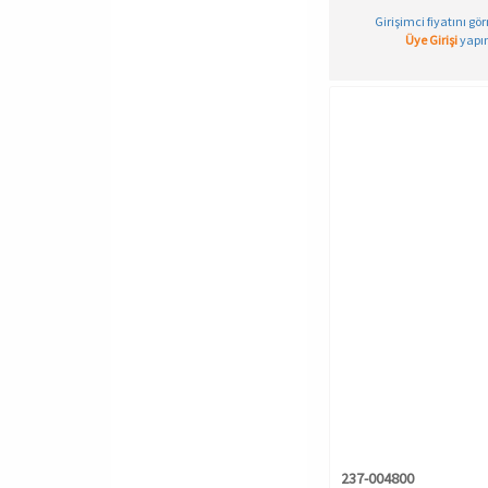
T-SHIRT
Girişimci fiyatını gö
TAYT
Üye Girişi
yapın
YÜN ve TERMAL GİYİM
ÇOCUK
ÇORAP
İÇ ÇAMAŞIRI TAKIMLARI
ŞORT
237-004800