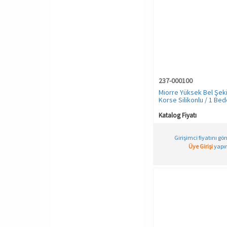
237-000100
Miorre Yüksek Bel Şekil
Korse Silikonlu / 1 Bede
Katalog Fiyatı
Girişimci fiyatını gö
Üye Girişi
yapın