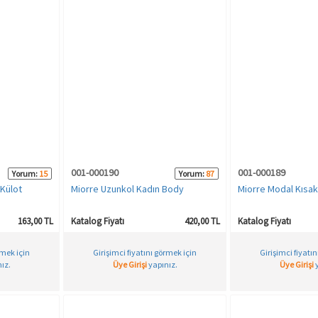
001-000190
001-000189
Yorum:
15
Yorum:
87
 Külot
Miorre Uzunkol Kadın Body
Miorre Modal Kısak
163,00 TL
Katalog Fiyatı
420,00 TL
Katalog Fiyatı
rmek için
Girişimci fiyatını görmek için
Girişimci fiyatı
ız.
Üye Girişi
yapınız.
Üye Girişi
y