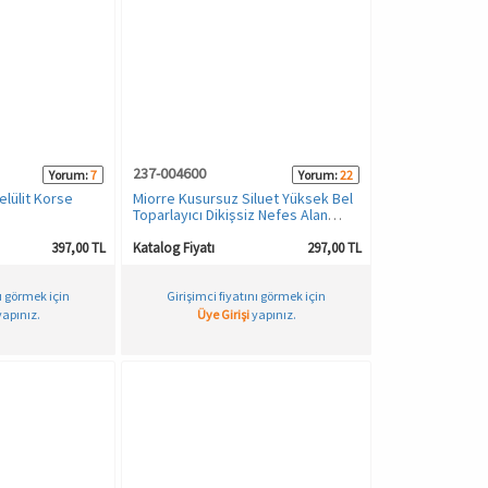
237-004600
Yorum:
7
Yorum:
22
lülit Korse
Miorre Kusursuz Siluet Yüksek Bel
Toparlayıcı Dikişsiz Nefes Alan
Kadın Külot Korse
397,00 TL
Katalog Fiyatı
297,00 TL
nı görmek için
Girişimci fiyatını görmek için
apınız.
Üye Girişi
yapınız.