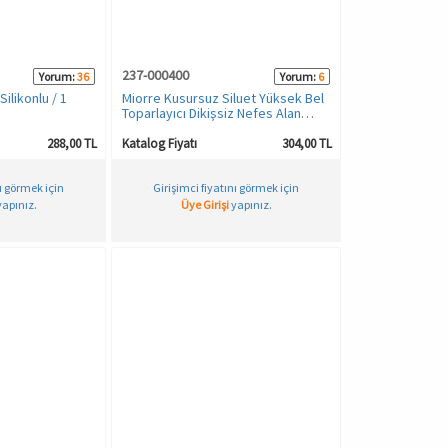
237-000400
Yorum:
36
Yorum:
6
ilikonlu / 1
Miorre Kusursuz Siluet Yüksek Bel
Toparlayıcı Dikişsiz Nefes Alan
Külot Korse
288,00 TL
Katalog Fiyatı
304,00 TL
nı görmek için
Girişimci fiyatını görmek için
apınız.
Üye Girişi
yapınız.