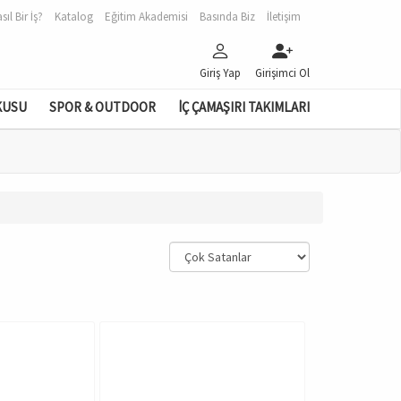
sıl Bir İş?
Katalog
Eğitim Akademisi
Basında Biz
İletişim
Giriş Yap
Girişimci Ol
KUSU
SPOR & OUTDOOR
İÇ ÇAMAŞIRI TAKIMLARI