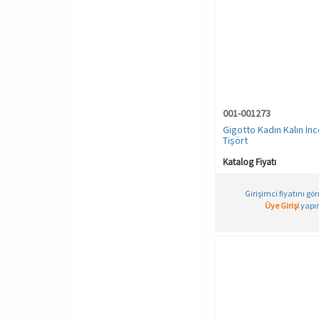
001-001273
Gigotto Kadın Kalın İnc
Tişört
Katalog Fiyatı
Girişimci fiyatını gö
Üye Girişi
yapın