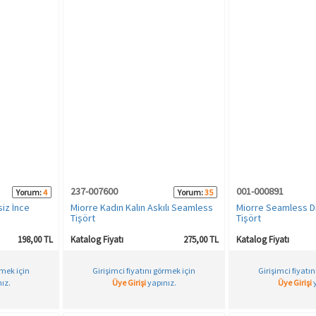
237-007600
001-000891
Yorum:
4
Yorum:
35
iz İnce
Miorre Kadın Kalın Askılı Seamless
Miorre Seamless Di
Tişört
Tişört
198,00 TL
Katalog Fiyatı
275,00 TL
Katalog Fiyatı
rmek için
Girişimci fiyatını görmek için
Girişimci fiyatı
ız.
Üye Girişi
yapınız.
Üye Girişi
y