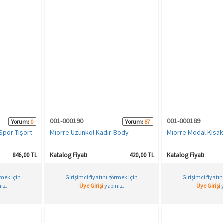
001-000190
001-000189
Yorum:
0
Yorum:
87
 Spor Tişört
Miorre Uzunkol Kadın Body
Miorre Modal Kısak
846,00 TL
Katalog Fiyatı
420,00 TL
Katalog Fiyatı
rmek için
Girişimci fiyatını görmek için
Girişimci fiyatı
ız.
Üye Girişi
yapınız.
Üye Girişi
y