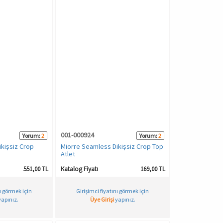
001-000924
Yorum:
2
Yorum:
2
kişsiz Crop
Miorre Seamless Dikişsiz Crop Top
Atlet
551,00 TL
Katalog Fiyatı
169,00 TL
nı görmek için
Girişimci fiyatını görmek için
apınız.
Üye Girişi
yapınız.