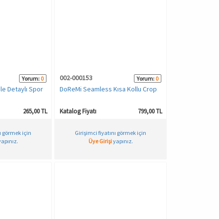
002-000153
Yorum:
0
Yorum:
0
ile Detaylı Spor
DoReMi Seamless Kısa Kollu Crop
265,00 TL
Katalog Fiyatı
799,00 TL
nı görmek için
Girişimci fiyatını görmek için
apınız.
Üye Girişi
yapınız.