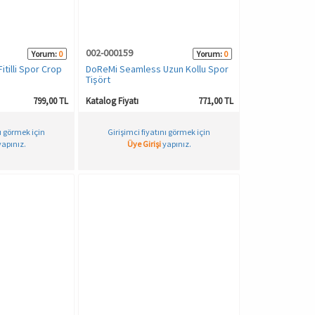
002-000159
Yorum:
0
Yorum:
0
tilli Spor Crop
DoReMi Seamless Uzun Kollu Spor
Tişört
799,00 TL
Katalog Fiyatı
771,00 TL
nı görmek için
Girişimci fiyatını görmek için
apınız.
Üye Girişi
yapınız.