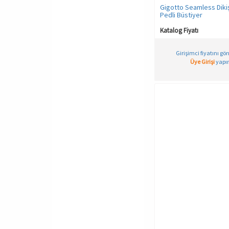
Gigotto Seamless Diki
NEONORANGE MELANGE
Pedli Büstiyer
PINK ROSE MELANGE
Katalog Fiyatı
PURPLE MELANGE
Pembe
Girişimci fiyatını gö
Üye Girişi
yapın
Sarı
Siyah
TAS
Ten
Turkuaz
Turuncu
Vizon
Vişne Çürüğü
Yeşil
Çizgili