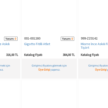
001-001260
999-ZZ0142
Yorum:
0
Yorum:
0
e Askılı
Gigotto Fitilli Atlet
Miorre İnce Askılı F
Tişört
316,00 TL
Katalog Fiyatı
384,00 TL
Katalog Fiyatı
rmek için
Girişimci fiyatını görmek için
Girişimci fiyatı
ız.
Üye Girişi
yapınız.
Üye Girişi
y