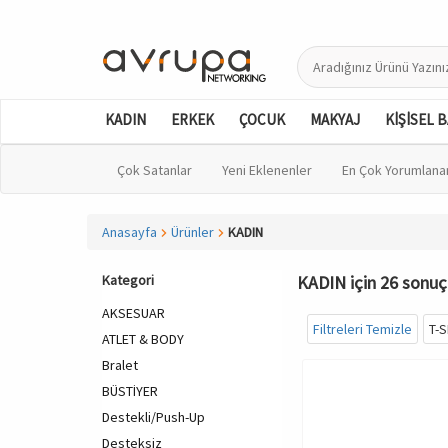
KADIN
ERKEK
ÇOCUK
MAKYAJ
KİŞİSEL 
Çok Satanlar
Yeni Eklenenler
En Çok Yorumlana
Anasayfa
Ürünler
KADIN
Kategori
KADIN için 26 sonuç 
AKSESUAR
Filtreleri Temizle
T-S
ATLET & BODY
Bralet
BÜSTİYER
Destekli/Push-Up
Desteksiz