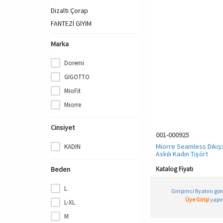
Dizaltı Çorap
FANTEZİ GİYİM
GECELİK
Marka
HAMİLE İÇ GİYİM
Jartiyer Çorap
Doremi
KADIN
GIGOTTO
KADIN PLAJ GİYİM
MioFit
KORSE
Miorre
KÜLOT & BOXER
KÜLOT & BOXER
Cinsiyet
001-000925
Külotlu Çorap
Miorre Seamless Dikişs
KADIN
Minimizer/Toparlayıcı
Askılı Kadın Tişört
PİJAMA
Beden
Katalog Fiyatı
SPOR & OUTDOOR
L
SPOR & OUTDOOR
Girişimci fiyatını gö
Üye Girişi
yapın
L-XL
SPOR ATLET
M
SPOR SWEATSHIRT