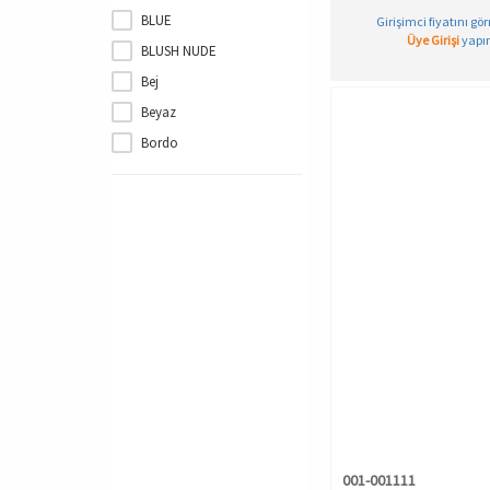
T-SHIRT
BLUE
Girişimci fiyatını gö
TAYT
Üye Girişi
yapın
BLUSH NUDE
YÜN ve TERMAL GİYİM
Bej
ÇOCUK
Beyaz
ÇORAP
Bordo
İÇ ÇAMAŞIRI TAKIMLARI
Charcoal Grey
ŞORT
Fuşya
GRAY MELANGE
Grey Melange
Gri
Gri Melanj
Gül Kurusu
Haki
Lacivert
Lila
Mavi
001-001111