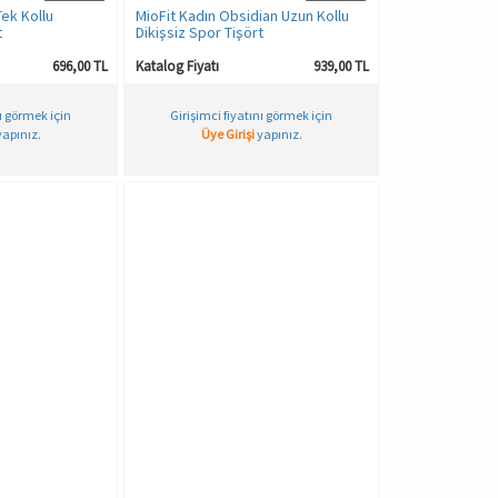
Tek Kollu
MioFit Kadın Obsidian Uzun Kollu
t
Dikişsiz Spor Tişört
696,00 TL
Katalog Fiyatı
939,00 TL
nı görmek için
Girişimci fiyatını görmek için
apınız.
Üye Girişi
yapınız.