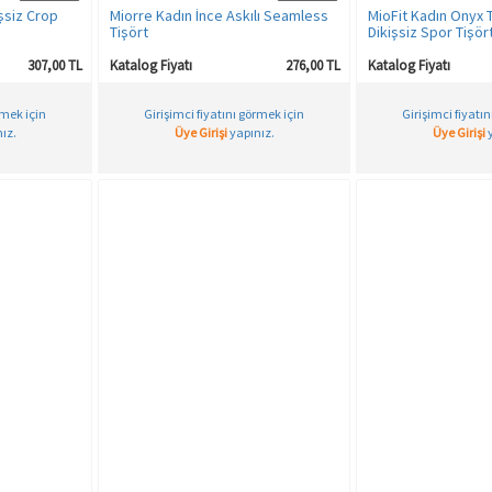
şsiz Crop
Miorre Kadın İnce Askılı Seamless
MioFit Kadın Onyx 
Tişört
Dikişsiz Spor Tişör
307,00 TL
Katalog Fiyatı
276,00 TL
Katalog Fiyatı
rmek için
Girişimci fiyatını görmek için
Girişimci fiyatı
ız.
Üye Girişi
yapınız.
Üye Girişi
y