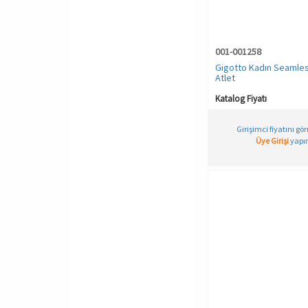
001-001258
Gigotto Kadın Seamles
Atlet
Katalog Fiyatı
Girişimci fiyatını gö
Üye Girişi
yapın