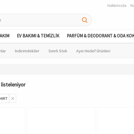
Hakkımızda
Na
BAKIM
EV BAKIMI & TEMİZLİK
PARFÜM & DEODORANT & ODA KO
nlar
İndirimdekiler
Sınırlı Stok
Ayın Hedef Ürünleri
listeleniyor
HIRT