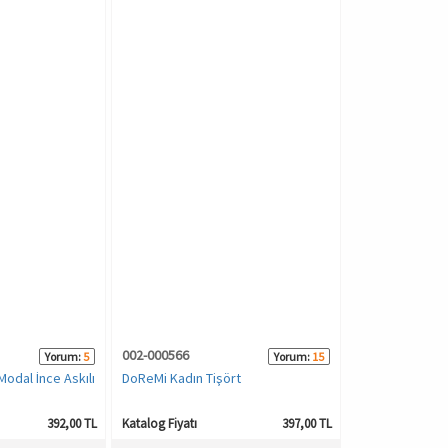
002-000566
Yorum:
5
Yorum:
15
odal İnce Askılı
DoReMi Kadın Tişört
392,00 TL
Katalog Fiyatı
397,00 TL