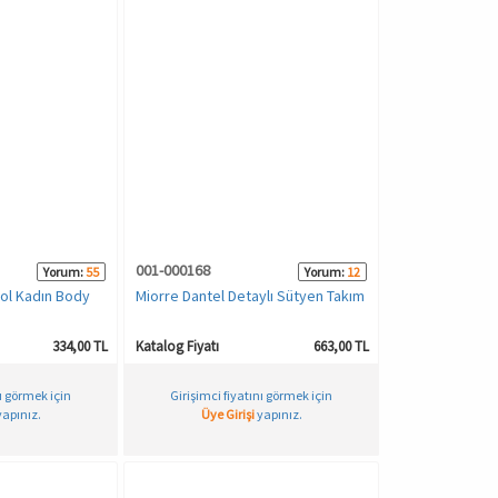
001-000168
Yorum:
55
Yorum:
12
ol Kadın Body
Miorre Dantel Detaylı Sütyen Takım
334,00 TL
Katalog Fiyatı
663,00 TL
nı görmek için
Girişimci fiyatını görmek için
apınız.
Üye Girişi
yapınız.