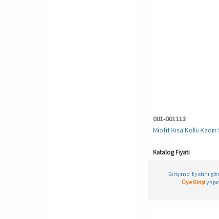
001-001113
Miofit Kısa Kollu Kadın
Katalog Fiyatı
Girişimci fiyatını gö
Üye Girişi
yapın