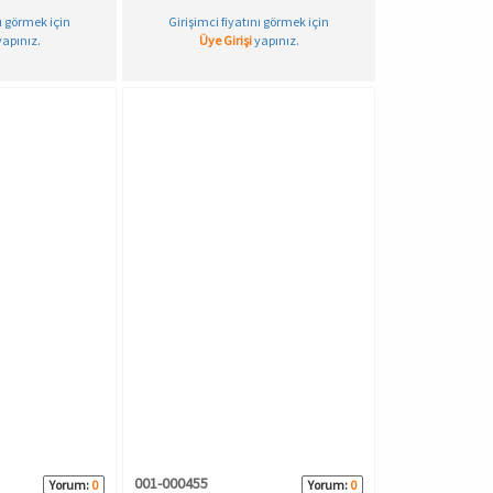
nı görmek için
Girişimci fiyatını görmek için
apınız.
Üye Girişi
yapınız.
001-000455
Yorum:
0
Yorum:
0