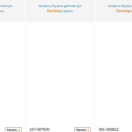
rmek için
Girişimci fiyatını görmek için
Girişimci fiyatı
ız.
Üye Girişi
yapınız.
Üye Girişi
y
237-007500
001-000822
Yorum:
1
Yorum:
1