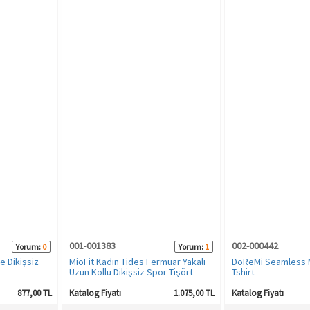
001-001383
002-000442
Yorum:
0
Yorum:
1
e Dikişsiz
MioFit Kadın Tides Fermuar Yakalı
DoReMi Seamless M
Uzun Kollu Dikişsiz Spor Tişört
Tshirt
877,00 TL
Katalog Fiyatı
1.075,00 TL
Katalog Fiyatı