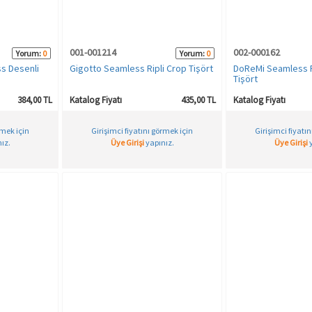
001-001214
002-000162
Yorum:
0
Yorum:
0
s Desenli
Gigotto Seamless Ripli Crop Tişört
DoReMi Seamless Fi
Tişört
384,00 TL
Katalog Fiyatı
435,00 TL
Katalog Fiyatı
rmek için
Girişimci fiyatını görmek için
Girişimci fiyatı
ız.
Üye Girişi
yapınız.
Üye Girişi
y