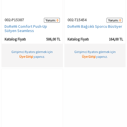
HAMİLE İÇ GİYİM
Spor & Outdoor
Bronzer
002-P15387
002-T15454
Yorum:
0
Yorum:
0
T-SHIRT
Makyaj Sabitleyici
DoReMi Comfort Push-Up
DoReMi Bağcıklı Sporcu Büstiyer
Sütyen Seamless
PANTOLON
Katalog Fiyatı
506,00 TL
Katalog Fiyatı
164,00 TL
Girişimci fiyatını görmek için
Girişimci fiyatını görmek için
TAYT
Üye Girişi
yapınız.
Üye Girişi
yapınız.
ŞORT
KADIN PLAJ GİYİM
KORSE
YÜN ve TERMAL GİYİM
Çorap