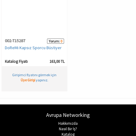
Spor & Outdoor
AKSESUAR
002-T15287
Yorum:
0
DoReMi Kapsız Sporcu Büstiyer
Katalog Fiyatı
163,00 TL
Girişimci fiyatını görmek için
Üye Girişi
yapınız.
Avrupa Networking
Hakkımızda
Nasıl Bir İş?
Katalog