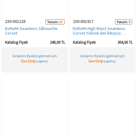
HAMİLE İÇ GİYİM
Spor & Outdoor
Bronzer
230-001228
230-001917
Yorum:
33
Yorum:
8
T-SHIRT
Makyaj Sabitleyici
DoReMi Seamless Silhouette
DoReMi High Waist Seamless
Corset
Corset Yüksek Bel Dikişsiz
Korse
PANTOLON
Katalog Fiyatı
249,00 TL
Katalog Fiyatı
304,00 TL
Girişimci fiyatını görmek için
Girişimci fiyatını görmek için
TAYT
Üye Girişi
yapınız.
Üye Girişi
yapınız.
ŞORT
KADIN PLAJ GİYİM
KORSE
YÜN ve TERMAL GİYİM
Çorap