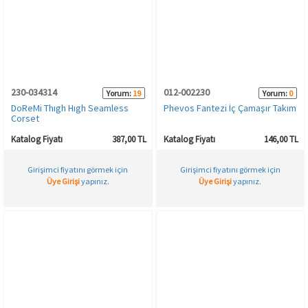
Spor & Outdoor
AKSESUAR
230-034314
012-002230
Yorum:
19
Yorum:
0
DoReMi Thıgh Hıgh Seamless
Phevos Fantezi İç Çamaşır Takım
Corset
Katalog Fiyatı
387,00 TL
Katalog Fiyatı
146,00 TL
Girişimci fiyatını görmek için
Girişimci fiyatını görmek için
Üye Girişi
yapınız.
Üye Girişi
yapınız.