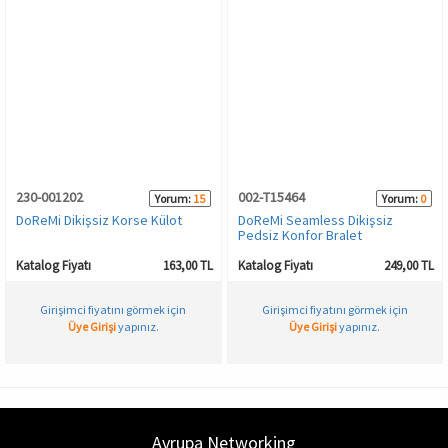
230-001202
002-T15464
Yorum:
15
Yorum:
0
DoReMi Dikişsiz Korse Külot
DoReMi Seamless Dikişsiz
Pedsiz Konfor Bralet
Katalog Fiyatı
163,00 TL
Katalog Fiyatı
249,00 TL
Girişimci fiyatını görmek için
Girişimci fiyatını görmek için
Üye Girişi
yapınız.
Üye Girişi
yapınız.
Avrupa Networking