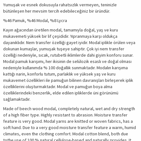
Yumuşak ve esnek dokusuyla rahatsızlık vermeyen, teninizle
bütünleşen her mevsim tercih edebileceğiniz bir üründür.
%46 Pamuk, %46 Modal, %8 Lycra
Kayın ağacından üretilen modal, tamamıyla doğal, yaş ve kuru
mukavemeti yüksek bir lif çeşididir. Yıpranmaya karşı oldukça
dayanıklıdır. Nem transfer özelliği gayet iyidir. Modal iplikle örülen veya
dokunan kumaşlar, yumuşak tuşeye sahiptir. Çok iyi nem transfer
özelliği nedeniyle, sıcak, rutubetli iklimlerde dahi giyim konforu sunar.
Modal pamuk karışımı, her ikisinin de selülozik esaslı ve doğal olması
nedeniyle kullanımda % 100 doğallık sunmaktadır. Modalın karışıma
kattığı narin, konforlu tutum, parlaklık ve yüksek yaş ve kuru
mukavemet özellikleri ile pamuğun bilinen davranışları birleşerek iplik
özelliklerini oluşturmaktadır. Modal ve pamuğun boya alma
özelliklerindeki benzerlik, elde edilen ipliklerde üni görünümü
sağlamaktadır.
Made of beech wood modal, completely natural, wet and dry strength
of a high fiber type. Highly resistant to abrasion. Moisture transfer
feature is very good. Modal yarns are knitted or woven fabrics, has a
soft hand. Due to a very good moisture transfer feature a warm, humid
climates, even the clothing comfort. Modal cotton blend, both due
tothe use of 100 % natural cellulose-based and naturally provides. It