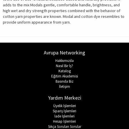
adds to the mix Modals gentle, comfortable handle, brightness, and
high wet and dry strength properties combined with the behavior of
cotton yarn properties are known. Modal and cotton dye resembles to
provide uniform appearance from yarn.
Avrupa Networking
Hakkımızda
Nasıl Bir İş?
Katalog
Eğitim Akademisi
Basında Biz
İletişim
Yardım Merkezi
Üyelik İşlemleri
Sipariş İşlemleri
İade İşlemleri
Hesap İşlemleri
Sıkça Sorulan Sorular