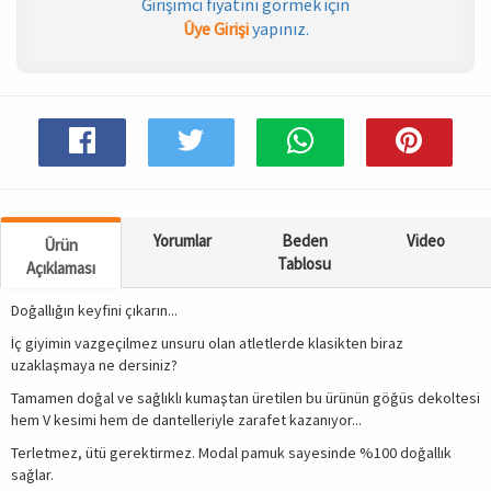
Girişimci fiyatını görmek için
Üye Girişi
yapınız.
Spor & Outdoor
AKSESUAR
Yorumlar
Beden
Video
Ürün
Tablosu
Açıklaması
Doğallığın keyfini çıkarın...
İç giyimin vazgeçilmez unsuru olan atletlerde klasikten biraz
uzaklaşmaya ne dersiniz?
Tamamen doğal ve sağlıklı kumaştan üretilen bu ürünün göğüs dekoltesi
hem V kesimi hem de dantelleriyle zarafet kazanıyor...
Terletmez, ütü gerektirmez. Modal pamuk sayesinde %100 doğallık
sağlar.