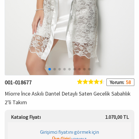
HAMİLE İÇ GİYİM
Spor & Outdoor
Bronzer
T-SHIRT
Makyaj Sabitleyici
PANTOLON
TAYT
ŞORT
001-018677
Yorum:
58
KADIN PLAJ GİYİM
Miorre İnce Askılı Dantel Detaylı Saten Gecelik Sabahlık
2'li Takım
KORSE
Katalog Fiyatı
1.070,00 TL
YÜN ve TERMAL GİYİM
Girişimci fiyatını görmek için
Çorap
Üye Girişi
yapınız.