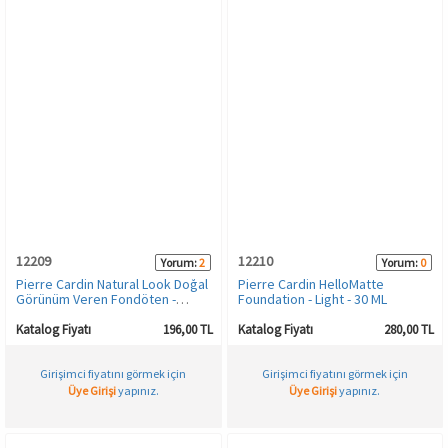
12209
12210
Yorum:
2
Yorum:
0
Pierre Cardin Natural Look Doğal
Pierre Cardin HelloMatte
Görünüm Veren Fondöten -
Foundation - Light - 30 ML
Medium Beige
Katalog Fiyatı
196,00 TL
Katalog Fiyatı
280,00 TL
Girişimci fiyatını görmek için
Girişimci fiyatını görmek için
Üye Girişi
yapınız.
Üye Girişi
yapınız.