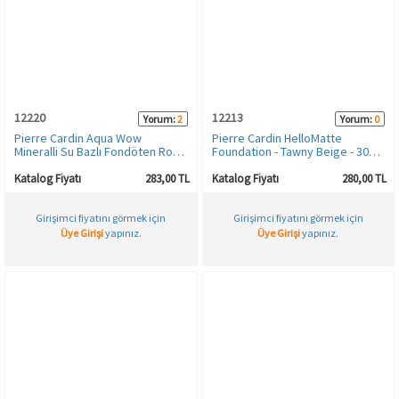
12220
12213
Yorum:
2
Yorum:
0
Pierre Cardin Aqua Wow
Pierre Cardin HelloMatte
Mineralli Su Bazlı Fondöten Rose
Foundation - Tawny Beige - 30
Skin with Neutral Beige
ML
Katalog Fiyatı
283,00 TL
Katalog Fiyatı
280,00 TL
Girişimci fiyatını görmek için
Girişimci fiyatını görmek için
Üye Girişi
yapınız.
Üye Girişi
yapınız.