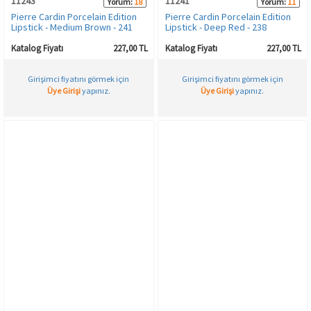
11243
11241
Yorum:
18
Yorum:
11
Pierre Cardin Porcelain Edition
Pierre Cardin Porcelain Edition
Lipstick - Medium Brown - 241
Lipstick - Deep Red - 238
Katalog Fiyatı
227,00 TL
Katalog Fiyatı
227,00 TL
Girişimci fiyatını görmek için
Girişimci fiyatını görmek için
Üye Girişi
yapınız.
Üye Girişi
yapınız.