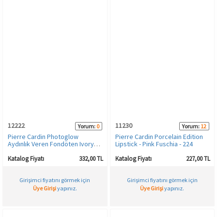
12222
11230
Yorum:
0
Yorum:
12
Pierre Cardin Photoglow
Pierre Cardin Porcelain Edition
Aydınlık Veren Fondöten Ivory
Lipstick - Pink Fuschia - 224
Skin with Warm Yellow
Katalog Fiyatı
332,00 TL
Katalog Fiyatı
227,00 TL
Girişimci fiyatını görmek için
Girişimci fiyatını görmek için
Üye Girişi
yapınız.
Üye Girişi
yapınız.