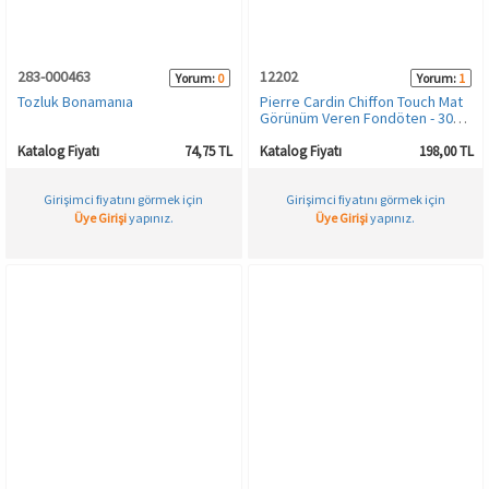
HAMİLE İÇ GİYİM
Spor & Outdoor
Bronzer
283-000463
12202
Yorum:
0
Yorum:
1
T-SHIRT
Makyaj Sabitleyici
Tozluk Bonamanıa
Pierre Cardin Chiffon Touch Mat
Görünüm Veren Fondöten - 303-
Fair
PANTOLON
Katalog Fiyatı
74,75 TL
Katalog Fiyatı
198,00 TL
Girişimci fiyatını görmek için
Girişimci fiyatını görmek için
TAYT
Üye Girişi
yapınız.
Üye Girişi
yapınız.
ŞORT
KADIN PLAJ GİYİM
KORSE
YÜN ve TERMAL GİYİM
Çorap