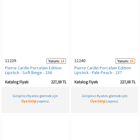
11239
11240
Yorum:
14
Yorum:
19
Pierre Cardin Porcelain Edition
Pierre Cardin Porcelain Edition
Lipstick - Soft Beige - 236
Lipstick - Pale Peach - 237
Katalog Fiyatı
227,00 TL
Katalog Fiyatı
227,00 TL
Girişimci fiyatını görmek için
Girişimci fiyatını görmek için
Üye Girişi
yapınız.
Üye Girişi
yapınız.