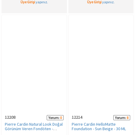
Üye Girişi
yapınız.
Üye Girişi
yapınız.
12208
12214
Yorum:
0
Yorum:
8
Pierre Cardin Natural Look Doğal
Pierre Cardin HelloMatte
Görünüm Veren Fondöten -
Foundation - Sun Beige - 30 ML
Beige