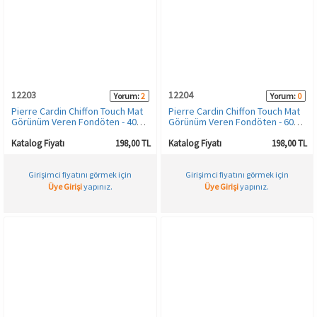
Spor & Outdoor
AKSESUAR
12203
12204
Yorum:
2
Yorum:
0
Pierre Cardin Chiffon Touch Mat
Pierre Cardin Chiffon Touch Mat
Görünüm Veren Fondöten - 402-
Görünüm Veren Fondöten - 606-
Light
Beige
Katalog Fiyatı
198,00 TL
Katalog Fiyatı
198,00 TL
Girişimci fiyatını görmek için
Girişimci fiyatını görmek için
Üye Girişi
yapınız.
Üye Girişi
yapınız.