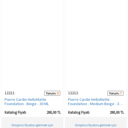
12211
12212
Yorum:
0
Yorum:
7
Pierre Cardin HelloMatte
Pierre Cardin HelloMatte
Foundation - Beige - 30 ML
Foundation - Medium Beige - 30
ML
Katalog Fiyatı
280,00 TL
Katalog Fiyatı
280,00 TL
Girişimci fiyatını görmek için
Girişimci fiyatını görmek için