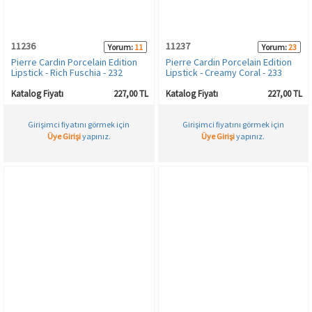
11236
11237
Yorum:
11
Yorum:
23
Pierre Cardin Porcelain Edition
Pierre Cardin Porcelain Edition
Lipstick - Rich Fuschia - 232
Lipstick - Creamy Coral - 233
Katalog Fiyatı
227,00 TL
Katalog Fiyatı
227,00 TL
Girişimci fiyatını görmek için
Girişimci fiyatını görmek için
Üye Girişi
yapınız.
Üye Girişi
yapınız.