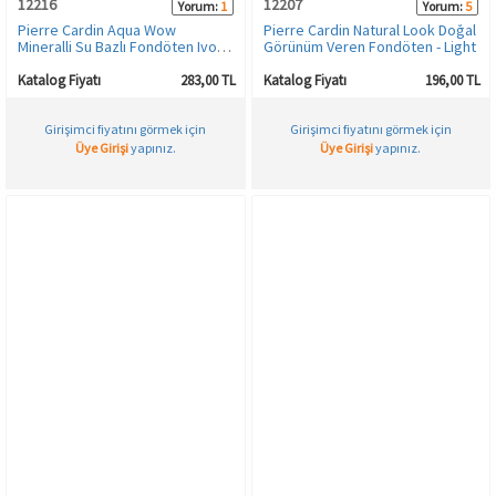
12216
12207
Yorum:
1
Yorum:
5
Pierre Cardin Aqua Wow
Pierre Cardin Natural Look Doğal
Mineralli Su Bazlı Fondöten Ivory
Görünüm Veren Fondöten - Light
Skin with Warm Yellow
Katalog Fiyatı
283,00 TL
Katalog Fiyatı
196,00 TL
Girişimci fiyatını görmek için
Girişimci fiyatını görmek için
Üye Girişi
yapınız.
Üye Girişi
yapınız.