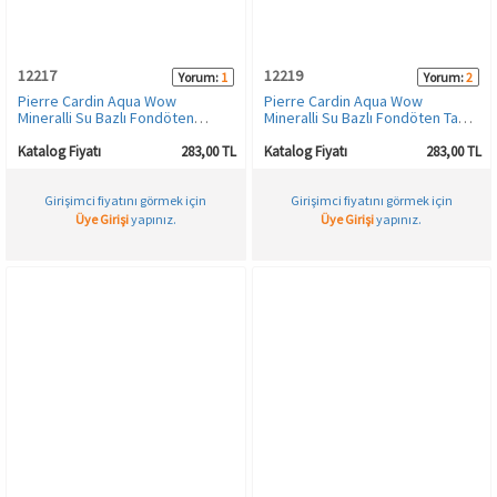
12217
12219
Yorum:
1
Yorum:
2
Pierre Cardin Aqua Wow
Pierre Cardin Aqua Wow
Mineralli Su Bazlı Fondöten
Mineralli Su Bazlı Fondöten Tan
Medium Skin with Very Warm
Skin with Beige Warm
Katalog Fiyatı
283,00 TL
Katalog Fiyatı
283,00 TL
Girişimci fiyatını görmek için
Girişimci fiyatını görmek için
Üye Girişi
yapınız.
Üye Girişi
yapınız.