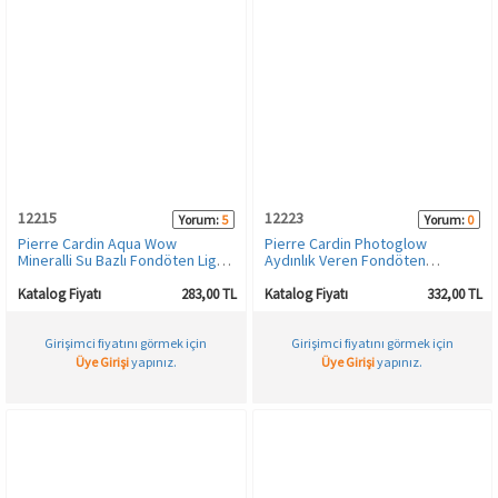
12215
12223
Yorum:
5
Yorum:
0
Pierre Cardin Aqua Wow
Pierre Cardin Photoglow
Mineralli Su Bazlı Fondöten Light
Aydınlık Veren Fondöten
Skin With Neutral
Medium Skin with Very Warm
Katalog Fiyatı
283,00 TL
Katalog Fiyatı
332,00 TL
Girişimci fiyatını görmek için
Girişimci fiyatını görmek için
Üye Girişi
yapınız.
Üye Girişi
yapınız.