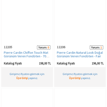
12205
12206
Yorum:
0
Yorum:
1
Pierre Cardin Chiffon Touch Mat
Pierre Cardin Natural Look Doğal
Görünüm Veren Fondöten - 701 -
Görünüm Veren Fondöten - Fair
Medium Beige
Katalog Fiyatı
198,00 TL
Katalog Fiyatı
196,00 TL
Girişimci fiyatını görmek için
Girişimci fiyatını görmek için
Üye Girişi
yapınız.
Üye Girişi
yapınız.