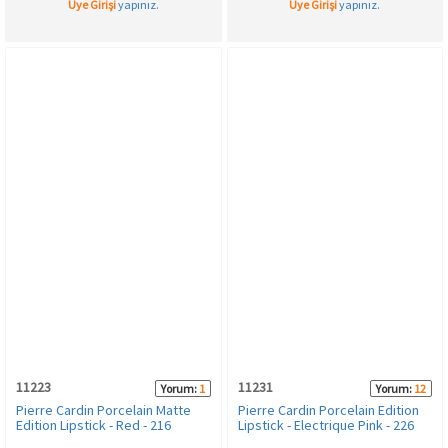
Üye Girişi
yapınız.
Üye Girişi
yapınız.
11223
11231
Yorum:
1
Yorum:
12
Pierre Cardin Porcelain Matte
Pierre Cardin Porcelain Edition
Edition Lipstick - Red - 216
Lipstick - Electrique Pink - 226