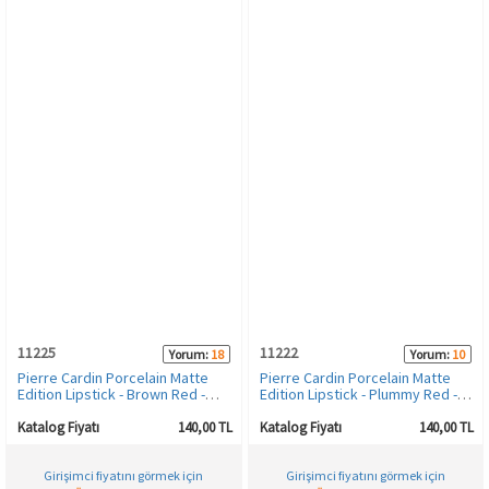
11225
11222
Yorum:
18
Yorum:
10
Pierre Cardin Porcelain Matte
Pierre Cardin Porcelain Matte
Edition Lipstick - Brown Red -
Edition Lipstick - Plummy Red -
218
214
Katalog Fiyatı
140,00 TL
Katalog Fiyatı
140,00 TL
Girişimci fiyatını görmek için
Girişimci fiyatını görmek için