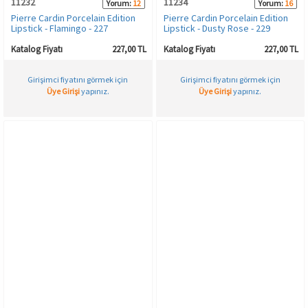
11232
11234
Yorum:
12
Yorum:
16
Pierre Cardin Porcelain Edition
Pierre Cardin Porcelain Edition
Lipstick - Flamingo - 227
Lipstick - Dusty Rose - 229
Katalog Fiyatı
227,00 TL
Katalog Fiyatı
227,00 TL
Girişimci fiyatını görmek için
Girişimci fiyatını görmek için
Üye Girişi
yapınız.
Üye Girişi
yapınız.