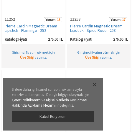
11252
11253
Yorum:
13
Yorum:
17
Pierre Cardin Magnetic Dream
Pierre Cardin Magnetic Dream
Lipstick - Flamingo - 252
Lipstick - Spice Rose - 253
Katalog Fiyatı
276,00 TL
Katalog Fiyatı
276,00 TL
Girişimci fiyatını görmek için
Girişimci fiyatını görmek için
Üye Girişi
yapınız.
Üye Girişi
yapınız.
Sizlere daha iyi hizmet sunabilmek amacıyla
çerezler kullanıyoruz. Detaylı bilgiye ulaşmak için
Çerez Politikamızı
ve
Kişisel Verilerin Korunması
Hakkında Açıklama Metni
'ni inceleyiniz.
Kabul Ediyorum