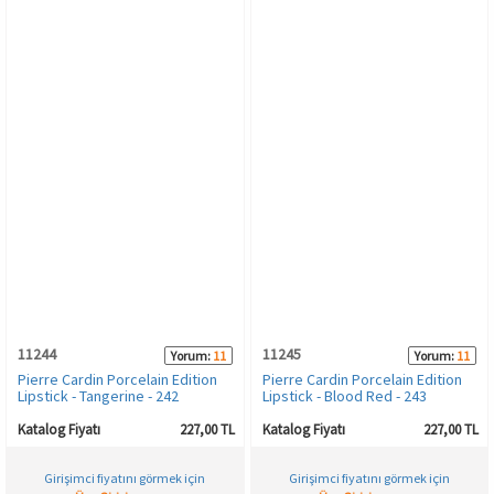
11244
11245
Yorum:
11
Yorum:
11
Pierre Cardin Porcelain Edition
Pierre Cardin Porcelain Edition
Lipstick - Tangerine - 242
Lipstick - Blood Red - 243
Katalog Fiyatı
227,00 TL
Katalog Fiyatı
227,00 TL
Girişimci fiyatını görmek için
Girişimci fiyatını görmek için