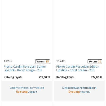
11235
11242
Yorum:
15
Yorum:
11
Pierre Cardin Porcelain Edition
Pierre Cardin Porcelain Edition
Lipstick - Berry Rouge - 231
Lipstick - Coral Dream - 239
Katalog Fiyatı
227,00 TL
Katalog Fiyatı
227,00 TL
Girişimci fiyatını görmek için
Girişimci fiyatını görmek için
Üye Girişi
yapınız.
Üye Girişi
yapınız.