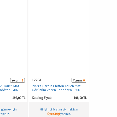
12204
Yorum:
2
Yorum:
0
fon Touch Mat
Pierre Cardin Chiffon Touch Mat
döten - 402-
Görünüm Veren Fondöten - 606-
Beige
198,00 TL
Katalog Fiyatı
198,00 TL
nı görmek için
Girişimci fiyatını görmek için
apınız.
Üye Girişi
yapınız.