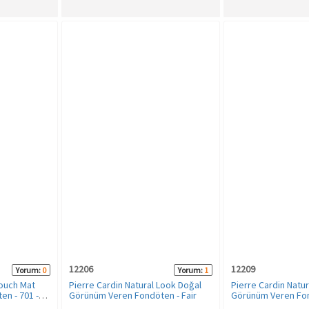
12206
12209
Yorum:
0
Yorum:
1
Touch Mat
Pierre Cardin Natural Look Doğal
Pierre Cardin Natu
n - 701 -
Görünüm Veren Fondöten - Fair
Görünüm Veren Fo
Medium Beige