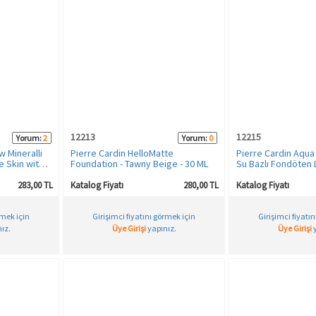
12213
12215
Yorum:
2
Yorum:
0
 Mineralli
Pierre Cardin HelloMatte
Pierre Cardin Aqua
e Skin with
Foundation - Tawny Beige - 30 ML
Su Bazlı Fondöten L
Neutral
283,00 TL
Katalog Fiyatı
280,00 TL
Katalog Fiyatı
rmek için
Girişimci fiyatını görmek için
Girişimci fiyatı
ız.
Üye Girişi
yapınız.
Üye Girişi
y