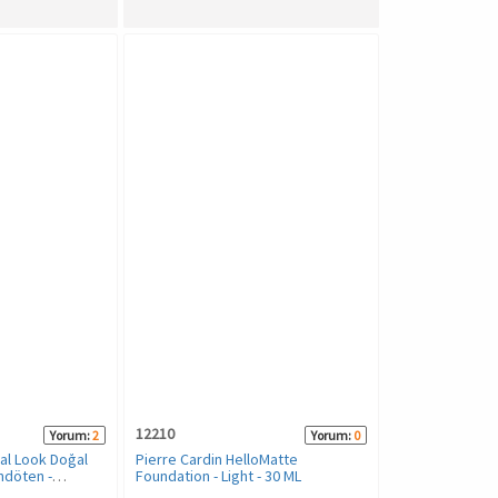
12210
Yorum:
2
Yorum:
0
ral Look Doğal
Pierre Cardin HelloMatte
ndöten -
Foundation - Light - 30 ML