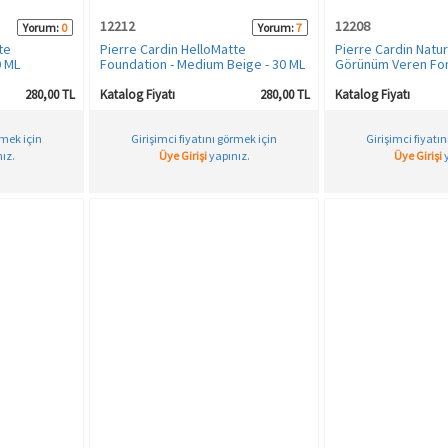
12212
12208
Yorum:
0
Yorum:
7
te
Pierre Cardin HelloMatte
Pierre Cardin Natu
0 ML
Foundation - Medium Beige - 30 ML
Görünüm Veren Fon
280,00 TL
Katalog Fiyatı
280,00 TL
Katalog Fiyatı
rmek için
Girişimci fiyatını görmek için
Girişimci fiyatı
ız.
Üye Girişi
yapınız.
Üye Girişi
y