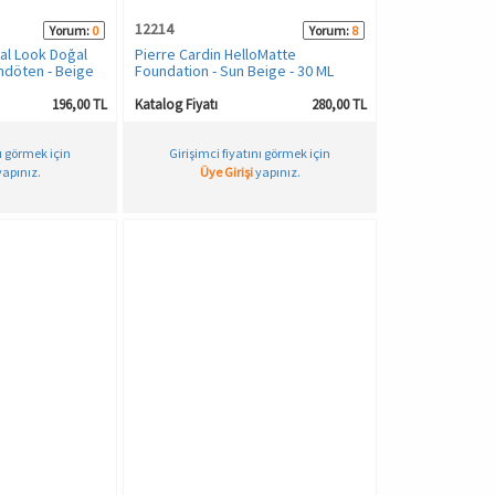
12214
Yorum:
0
Yorum:
8
ral Look Doğal
Pierre Cardin HelloMatte
döten - Beige
Foundation - Sun Beige - 30 ML
196,00 TL
Katalog Fiyatı
280,00 TL
nı görmek için
Girişimci fiyatını görmek için
apınız.
Üye Girişi
yapınız.