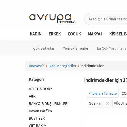
KADIN
ERKEK
ÇOCUK
MAKYAJ
KİŞİSEL 
Çok Satanlar
Yeni Eklenenler
En Çok Yorumlana
Anasayfa
Özel Kategoriler
İndirimdekiler
Kategori
İndirimdekiler için 1
ATLET & BODY
Filtreleri Temizle
ÇO
Allık
Göz Farı
VÜCUT 
BANYO & DUŞ ÜRÜNLERİ
Bayan Parfüm
BÜSTİYER
CİLT BAKIM