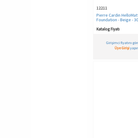
M
12211
Desenli
M-2
Pierre Cardin HelloMat
EFLATUN
Foundation - Beige - 3
M-L
Ekru
Katalog Fiyatı
M/2
Fuşya
M/L
Füme
Girişimci fiyatını gö
Üye Girişi
yapın
S
Gece Mavisi
S-1
Gri
S-M
Gri Melanj
S/1
Gül Kurusu
S/M
Haki
STD
KAHVERENGI
XL
Kahve
XL-XXL
Kestane
XL/XXL
Kiremit
XS
Kırmızı
XS-S
Lacivert