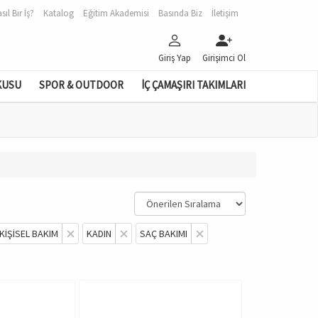
sıl Bir İş?
Katalog
Eğitim Akademisi
Basında Biz
İletişim
Giriş Yap
Girişimci Ol
KUSU
SPOR & OUTDOOR
İÇ ÇAMAŞIRI TAKIMLARI
KİŞİSEL BAKIM
KADIN
SAÇ BAKIMI