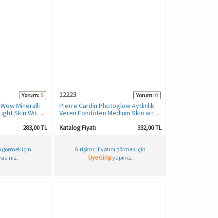
12223
Yorum:
5
Yorum:
0
 Wow Mineralli
Pierre Cardin Photoglow Aydınlık
ight Skin With
Veren Fondöten Medium Skin with
Very Warm
283,00 TL
Katalog Fiyatı
332,00 TL
nı görmek için
Girişimci fiyatını görmek için
apınız.
Üye Girişi
yapınız.