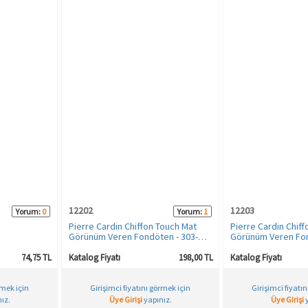
12202
12203
Yorum:
0
Yorum:
1
Pierre Cardin Chiffon Touch Mat
Pierre Cardin Chif
Görünüm Veren Fondöten - 303-
Görünüm Veren Fon
Fair
Light
74,75 TL
Katalog Fiyatı
198,00 TL
Katalog Fiyatı
rmek için
Girişimci fiyatını görmek için
Girişimci fiyatı
ız.
Üye Girişi
yapınız.
Üye Girişi
y