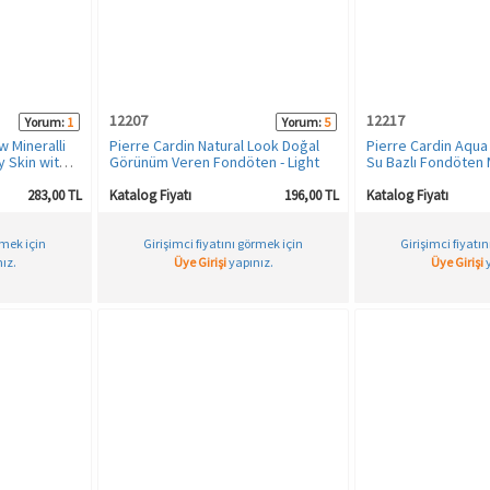
12207
12217
Yorum:
1
Yorum:
5
 Mineralli
Pierre Cardin Natural Look Doğal
Pierre Cardin Aqua
y Skin with
Görünüm Veren Fondöten - Light
Su Bazlı Fondöten
with Very Warm
283,00 TL
Katalog Fiyatı
196,00 TL
Katalog Fiyatı
rmek için
Girişimci fiyatını görmek için
Girişimci fiyatı
ız.
Üye Girişi
yapınız.
Üye Girişi
y