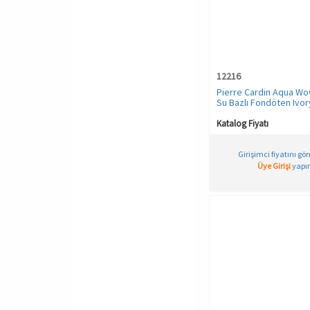
XS/S
Leopar
XXL
Lila
XXL-3XL
Mavi
XXXL
12216
Mor
XXXXL
Pierre Cardin Aqua Wow
Mürdüm
Su Bazlı Fondöten Ivor
Warm Yellow
PURPLE MELANGE
Katalog Fiyatı
Pembe
Petrol
Girişimci fiyatını gö
Üye Girişi
yapın
Pudra
Sahra
Saks Mavi
Saks Mavisi
Sarı
Siyah
Somon
TAS