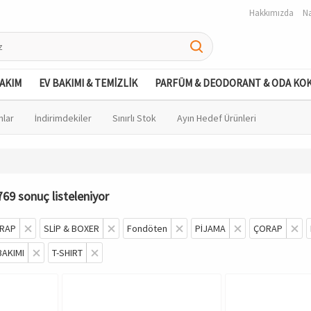
Hakkımızda
Na
BAKIM
EV BAKIMI & TEMİZLİK
PARFÜM & DEODORANT & ODA KO
nlar
İndirimdekiler
Sınırlı Stok
Ayın Hedef Ürünleri
769 sonuç listeleniyor
RAP
SLİP & BOXER
Fondöten
PİJAMA
ÇORAP
BAKIMI
T-SHIRT