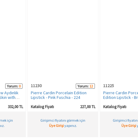
11230
11225
Yorum:
0
Yorum:
12
w Aydınlık
Pierre Cardin Porcelain Edition
Pierre Cardin Porc
Skin with
Lipstick - Pink Fuschia - 224
Edition Lipstick - 
332,00 TL
Katalog Fiyatı
227,00 TL
Katalog Fiyatı
rmek için
Girişimci fiyatını görmek için
Girişimci fiyatı
ız.
Üye Girişi
yapınız.
Üye Girişi
y