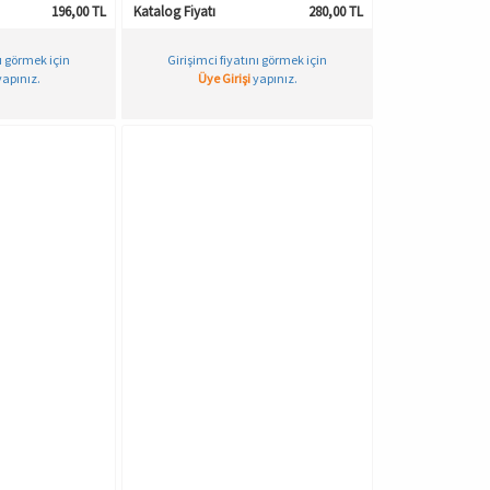
196,00 TL
Katalog Fiyatı
280,00 TL
nı görmek için
Girişimci fiyatını görmek için
apınız.
Üye Girişi
yapınız.