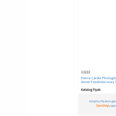
12222
Pierre Cardin Photoglo
Veren Fondöten Ivory 
Warm Yellow
Katalog Fiyatı
Girişimci fiyatını gö
Üye Girişi
yapın