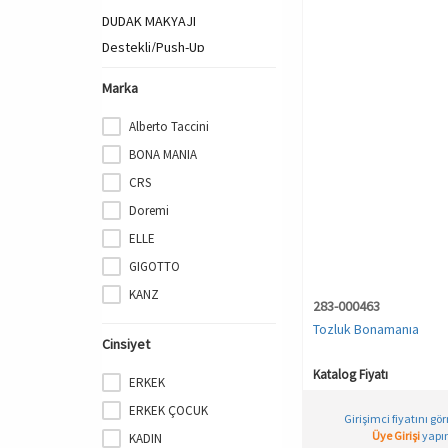
DUDAK MAKYAJI
Destekli/Push-Up
Desteksiz
Marka
Dizaltı Çorap
Dudak Kalemi
Alberto Taccini
Dudak Parlatıcısı
BONA MANIA
ERKEK
CRS
ERKEK PARFÜM
Doremi
EV BAKIMI & TEMİZLİK
ELLE
FANTEZİ GİYİM
GIGOTTO
Fondöten
KANZ
283-000463
GECELİK
Mio Studio
Tozluk Bonamanıa
GÖZ MAKYAJI
Cinsiyet
MioFit
Göz Farı
Katalog Fiyatı
Miorre
ERKEK
KADIN
PHEVOS
KADIN PARFÜM
ERKEK ÇOCUK
Girişimci fiyatını gö
Pierre Cardin
KÜLOT & BOXER
Üye Girişi
yapın
KADIN