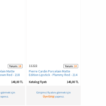
11222
Yorum:
18
Yorum:
10
elain Matte
Pierre Cardin Porcelain Matte
Brown Red - 218
Edition Lipstick - Plummy Red - 214
140,00 TL
Katalog Fiyatı
140,00 TL
nı görmek için
Girişimci fiyatını görmek için
apınız.
Üye Girişi
yapınız.