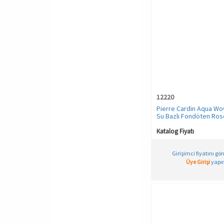
Ten
Turuncu
VANILYA
Vizon
YAG YESILI
Yeşil
12220
İndigo
Pierre Cardin Aqua Wow
Su Bazlı Fondöten Ros
Neutral Beige
Katalog Fiyatı
Girişimci fiyatını gö
Üye Girişi
yapın