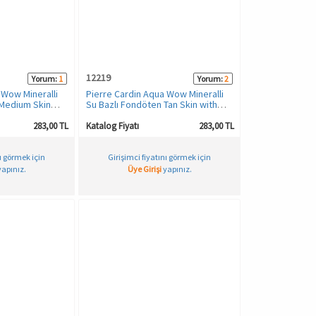
12219
Yorum:
1
Yorum:
2
 Wow Mineralli
Pierre Cardin Aqua Wow Mineralli
 Medium Skin
Su Bazlı Fondöten Tan Skin with
Beige Warm
283,00 TL
Katalog Fiyatı
283,00 TL
nı görmek için
Girişimci fiyatını görmek için
apınız.
Üye Girişi
yapınız.