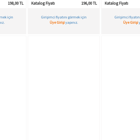
198,00 TL
Katalog Fiyatı
196,00 TL
Katalog Fiyatı
rmek için
Girişimci fiyatını görmek için
Girişimci fiyatı
ız.
Üye Girişi
yapınız.
Üye Girişi
y